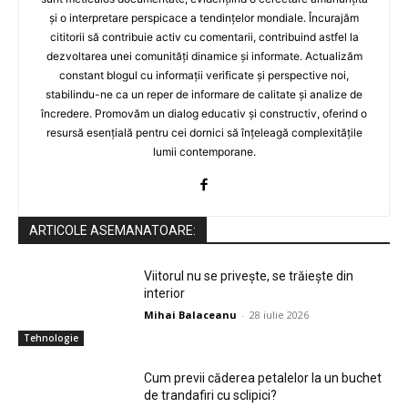
și o interpretare perspicace a tendințelor mondiale. Încurajăm
cititorii să contribuie activ cu comentarii, contribuind astfel la
dezvoltarea unei comunități dinamice și informate. Actualizăm
constant blogul cu informații verificate și perspective noi,
stabilindu-ne ca un reper de informare de calitate și analize de
încredere. Promovăm un dialog educativ și constructiv, oferind o
resursă esențială pentru cei dornici să înțeleagă complexitățile
lumii contemporane.
ARTICOLE ASEMANATOARE:
Viitorul nu se privește, se trăiește din
interior
Mihai Balaceanu
-
28 iulie 2026
Tehnologie
Cum previi căderea petalelor la un buchet
de trandafiri cu sclipici?