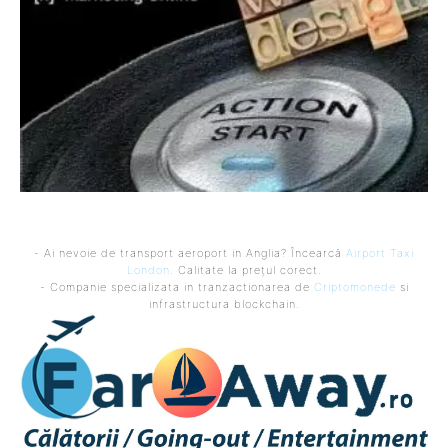
- Ai nevoie de transport aeroport in Anglia? Încearcă
Airport Taxi
London
. Calitate la prețul corect.
- Companie specializata in tranzactionarea de
Criptomonede
si
infrastructura blockchain.