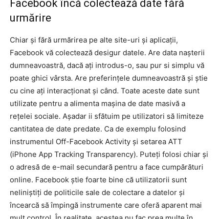
Facebook încă colectează date fără
urmărire
Chiar și fără urmărirea pe alte site-uri și aplicații,
Facebook vă colectează desigur datele. Are data nașterii
dumneavoastră, dacă ați introdus-o, sau pur si simplu vă
poate ghici vârsta. Are preferințele dumneavoastră și știe
cu cine ați interacționat și când. Toate aceste date sunt
utilizate pentru a alimenta mașina de date masivă a
rețelei sociale. Așadar ii sfătuim pe utilizatori să limiteze
cantitatea de date predate. Ca de exemplu folosind
instrumentul Off-Facebook Activity și setarea ATT
(iPhone App Tracking Transparency). Puteți folosi chiar și
o adresă de e-mail secundară pentru a face cumpărături
online. Facebook știe foarte bine că utilizatorii sunt
neliniștiți de politicile sale de colectare a datelor și
încearcă să împingă instrumente care oferă aparent mai
mult control. În realitate, acestea nu fac prea multe în