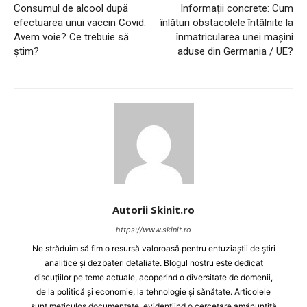
Consumul de alcool după
Informații concrete: Cum
efectuarea unui vaccin Covid.
înlături obstacolele întâlnite la
Avem voie? Ce trebuie să
înmatricularea unei mașini
știm?
aduse din Germania / UE?
Autorii Skinit.ro
https://www.skinit.ro
Ne străduim să fim o resursă valoroasă pentru entuziaștii de știri
analitice și dezbateri detaliate. Blogul nostru este dedicat
discuțiilor pe teme actuale, acoperind o diversitate de domenii,
de la politică și economie, la tehnologie și sănătate. Articolele
sunt meticulos documentate, evidențiind o cercetare amănunțită