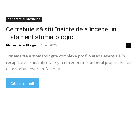
Sanatate si Medicina
Ce trebuie să știi înainte de a începe un
tratament stomatologic
Florentina Blagu
-
7 mai 2025
0
Tratamentele stomatologice complexe pot fi o etapă esențială în
recăpătarea sănătății orale și a încrederii în zâmbetul propriu. Fie că
este vorba despre refacerea...
Citiți mai mult