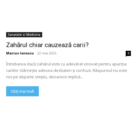
Sanatate si Medicina
Zahărul chiar cauzează carii?
Marius Ionescu
-
22 mai 2025
0
Întrebarea dacă zahărul este cu adevărat vinovat pentru apariția
cariilor stârnește adesea dezbateri și confuzii. Răspunsul nu este
nici pe departe simplu, deoarece implică...
Citiți mai mult