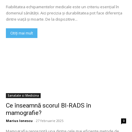
Fiabilitatea echipamentelor medicale este un criteriu esențial în
domeniul sănătății. Aici precizia și durabilitatea pot face diferența
dintre viață și moarte. De la dispozitive...
Citiți mai mult
Sanatate si Medicina
Ce înseamnă scorul BI-RADS în
mamografie?
Marius Ionescu
-
27 februarie 2025
0
Mamografia reprezintă una dintre cele mai eficiente metode de