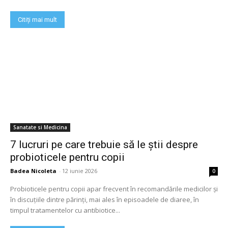
Citiți mai mult
Sanatate si Medicina
7 lucruri pe care trebuie să le știi despre
probioticele pentru copii
Badea Nicoleta
-
12 iunie 2026
0
Probioticele pentru copii apar frecvent în recomandările medicilor și
în discuțiile dintre părinți, mai ales în episoadele de diaree, în
timpul tratamentelor cu antibiotice...