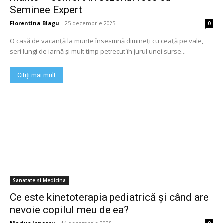
Seminee Expert
Florentina Blagu
-
25 decembrie 2025
0
O casă de vacanță la munte înseamnă dimineți cu ceață pe vale,
seri lungi de iarnă și mult timp petrecut în jurul unei surse...
Citiți mai mult
Sanatate si Medicina
Ce este kinetoterapia pediatrică și când are
nevoie copilul meu de ea?
Marius Ionescu
-
14 decembrie 2025