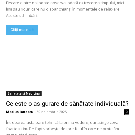
Fiecare dintre noi poate observa, odată cu trecerea timpului, mici
linii sau riduri care nu dispar chiar și în momentele de relaxare.
Aceste schimbări...
Citiți mai mult
Sanatate si Medicina
Ce este o asigurare de sănătate individuală?
Marius Ionescu
-
30 noiembrie 2025
0
Întrebarea asta pare tehnică la prima vedere, dar atinge ceva
foarte intim. De fapt vorbește despre felul în care ne protejăm