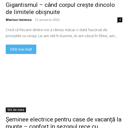
Gigantismul – când corpul crește dincolo
de limitele obișnuite
Marius Ionescu
-
12 ianuarie 2026
0
Cred că fiecare dintre noi a rămas măcar o dată fascinat de
poveștile cu uriași. Le-am citit în basme, le-am văzut în filme, am...
Citiți mai mult
Stil de viata
Șeminee electrice pentru case de vacanță la
munte – confort în sezonul rece cu