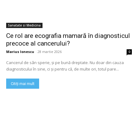
Sanatate si Medicina
Ce rol are ecografia mamară în diagnosticul
precoce al cancerului?
Marius Ionescu
-
28 martie 2026
0
Cancerul de sân sperie, și pe bună dreptate. Nu doar din cauza
diagnosticului în sine, ci și pentru că, de multe ori, totul pare...
Citiți mai mult