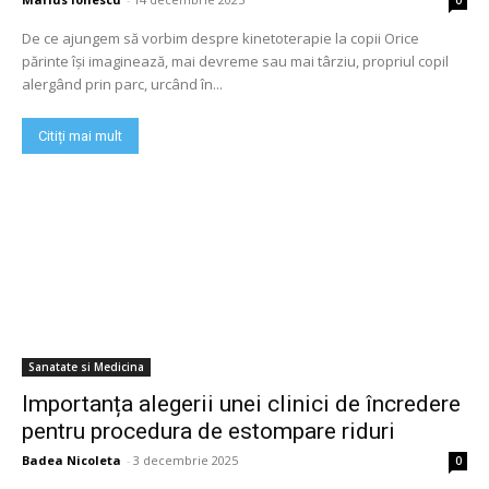
0
De ce ajungem să vorbim despre kinetoterapie la copii Orice
părinte își imaginează, mai devreme sau mai târziu, propriul copil
alergând prin parc, urcând în...
Citiți mai mult
Sanatate si Medicina
Importanța alegerii unei clinici de încredere
pentru procedura de estompare riduri
Badea Nicoleta
-
3 decembrie 2025
0