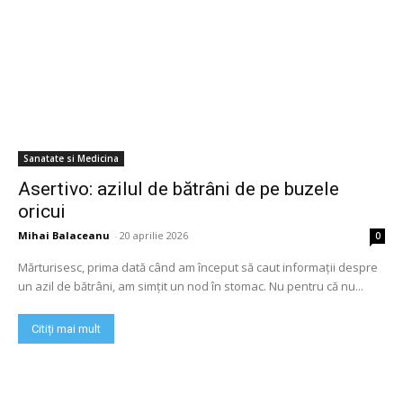
Sanatate si Medicina
Asertivo: azilul de bătrâni de pe buzele
oricui
Mihai Balaceanu
-
20 aprilie 2026
0
Mărturisesc, prima dată când am început să caut informații despre
un azil de bătrâni, am simțit un nod în stomac. Nu pentru că nu...
Citiți mai mult