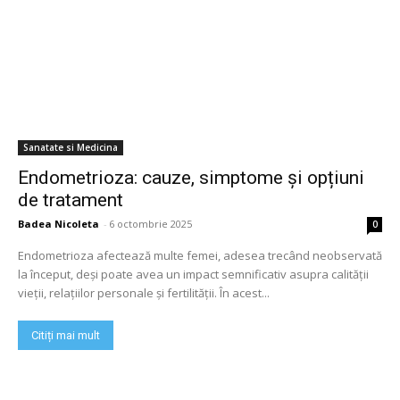
Sanatate si Medicina
Endometrioza: cauze, simptome și opțiuni
de tratament
Badea Nicoleta
-
6 octombrie 2025
0
Endometrioza afectează multe femei, adesea trecând neobservată
la început, deși poate avea un impact semnificativ asupra calității
vieții, relațiilor personale și fertilității. În acest...
Citiți mai mult