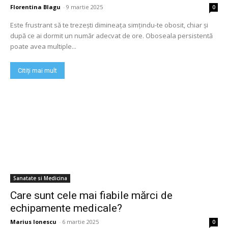
Florentina Blagu
-
9 martie 2025
0
Este frustrant să te trezești dimineața simțindu-te obosit, chiar și
după ce ai dormit un număr adecvat de ore. Oboseala persistentă
poate avea multiple...
Citiți mai mult
Sanatate si Medicina
Care sunt cele mai fiabile mărci de
echipamente medicale?
Marius Ionescu
-
6 martie 2025
0