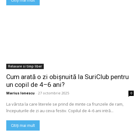
Citiți mai mult
Relaxare si timp liber
Cum arată o zi obișnuită la SuriClub pentru
un copil de 4–6 ani?
Marius Ionescu
-
27 octombrie 2025
0
La vârsta la care literele se prind de minte ca frunzele de ram,
începuturile de zi au ceva festiv. Copilul de 4–6 ani intră...
Citiți mai mult