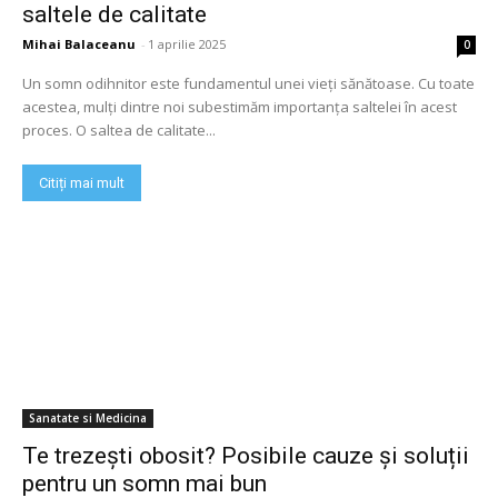
saltele de calitate
Mihai Balaceanu
-
1 aprilie 2025
0
Un somn odihnitor este fundamentul unei vieți sănătoase. Cu toate
acestea, mulți dintre noi subestimăm importanța saltelei în acest
proces. O saltea de calitate...
Citiți mai mult
Sanatate si Medicina
Te trezești obosit? Posibile cauze și soluții
pentru un somn mai bun