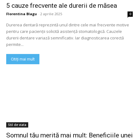
5 cauze frecvente ale durerii de măsea
Florentina Blagu
-
2 aprilie 2025
0
Durerea dentară reprezintă unul dintre cele mai frecvente motive
pentru care pacienții solicită asistență stomatologică. Cauzele
durerii dentare variază semnificativ. Iar diagnosticarea corectă
permite...
Citiți mai mult
Stil de viata
Somnul tău merită mai mult: Beneficiile unei