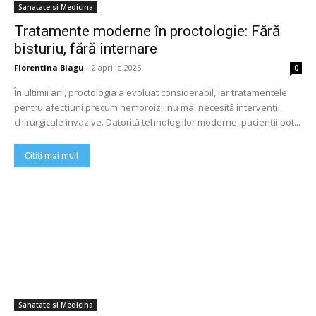
Sanatate si Medicina
Tratamente moderne în proctologie: Fără
bisturiu, fără internare
Florentina Blagu
-
2 aprilie 2025
0
În ultimii ani, proctologia a evoluat considerabil, iar tratamentele
pentru afecțiuni precum hemoroizii nu mai necesită intervenții
chirurgicale invazive. Datorită tehnologiilor moderne, pacienții pot...
Citiți mai mult
Sanatate si Medicina