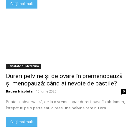
Citiți mai mult
Sanatate si Medicina
Dureri pelvine și de ovare în premenopauză
și menopauză: când ai nevoie de pastile?
Badea Nicoleta
-
10 iunie 2026
0
Poate ai observat că, de la o vreme, apar dureri joase în abdomen,
înțepături pe o parte sau o presiune pelvină care nu era...
Citiți mai mult