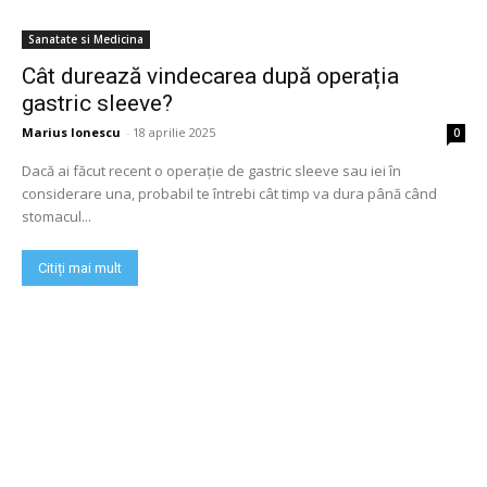
Sanatate si Medicina
Cât durează vindecarea după operația
gastric sleeve?
Marius Ionescu
-
18 aprilie 2025
0
Dacă ai făcut recent o operație de gastric sleeve sau iei în
considerare una, probabil te întrebi cât timp va dura până când
stomacul...
Citiți mai mult