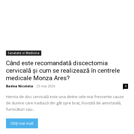
Sanatate si Medicina
Când este recomandată discectomia
cervicală și cum se realizează în centrele
medicale Monza Ares?
Badea Nicoleta
-
25 mai 2026
0
Hernia de disc cervicală este una dintre cele mai frecvente cauze
de durere care iradiază din gât spre braț, însoțită de amorțeală,
furnicături sau...
Citiți mai mult