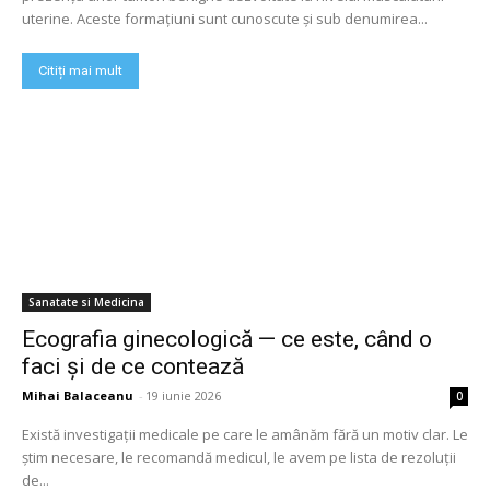
uterine. Aceste formațiuni sunt cunoscute și sub denumirea...
Citiți mai mult
Sanatate si Medicina
Ecografia ginecologică — ce este, când o
faci și de ce contează
Mihai Balaceanu
-
19 iunie 2026
0
Există investigații medicale pe care le amânăm fără un motiv clar. Le
știm necesare, le recomandă medicul, le avem pe lista de rezoluții
de...