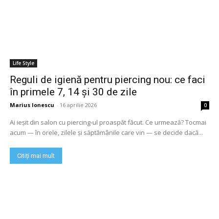
Life Style
Reguli de igienă pentru piercing nou: ce faci
în primele 7, 14 și 30 de zile
Marius Ionescu
-
16 aprilie 2026
0
Ai ieșit din salon cu piercing-ul proaspăt făcut. Ce urmează? Tocmai
acum — în orele, zilele și săptămânile care vin — se decide dacă...
Citiți mai mult