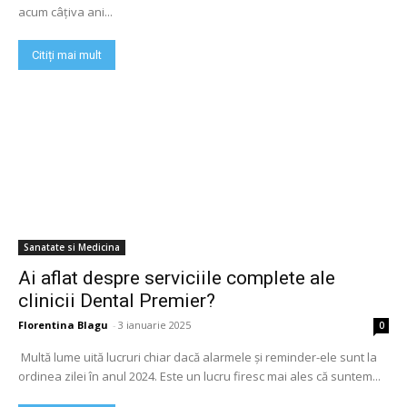
acum câțiva ani...
Citiți mai mult
Sanatate si Medicina
Ai aflat despre serviciile complete ale
clinicii Dental Premier?
Florentina Blagu
-
3 ianuarie 2025
0
Multă lume uită lucruri chiar dacă alarmele și reminder-ele sunt la
ordinea zilei în anul 2024. Este un lucru firesc mai ales că suntem...