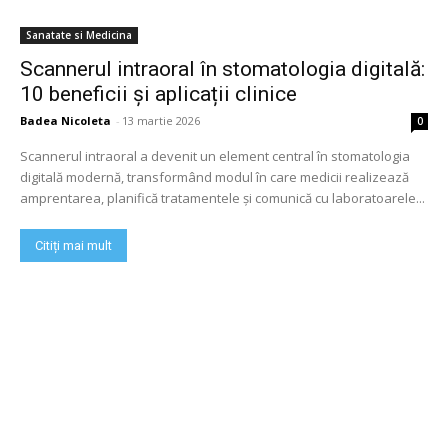
Sanatate si Medicina
Scannerul intraoral în stomatologia digitală:
10 beneficii și aplicații clinice
Badea Nicoleta
-
13 martie 2026
0
Scannerul intraoral a devenit un element central în stomatologia
digitală modernă, transformând modul în care medicii realizează
amprentarea, planifică tratamentele și comunică cu laboratoarele...
Citiți mai mult