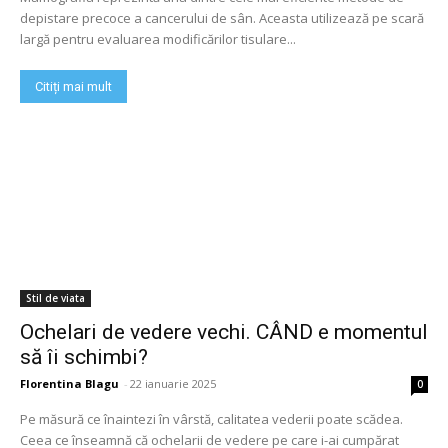
depistare precoce a cancerului de sân. Aceasta utilizează pe scară
largă pentru evaluarea modificărilor tisulare...
Citiți mai mult
Stil de viata
Ochelari de vedere vechi. CÂND e momentul
să îi schimbi?
Florentina Blagu
-
22 ianuarie 2025
0
Pe măsură ce înaintezi în vârstă, calitatea vederii poate scădea.
Ceea ce înseamnă că ochelarii de vedere pe care i-ai cumpărat