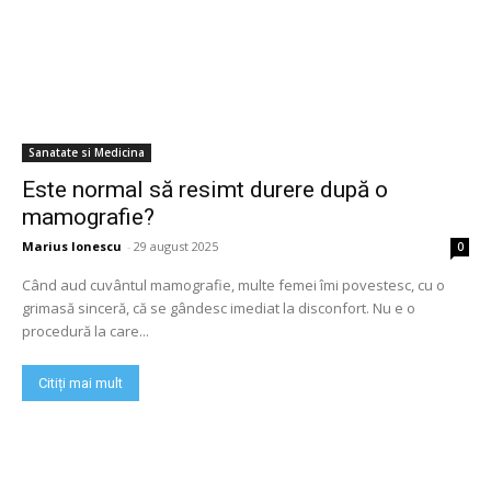
Sanatate si Medicina
Este normal să resimt durere după o
mamografie?
Marius Ionescu
-
29 august 2025
0
Când aud cuvântul mamografie, multe femei îmi povestesc, cu o
grimasă sinceră, că se gândesc imediat la disconfort. Nu e o
procedură la care...
Citiți mai mult