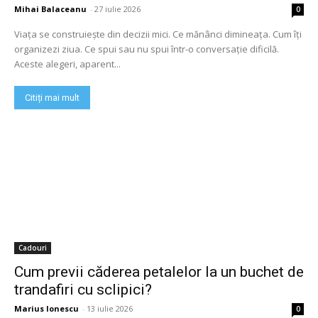
Mihai Balaceanu
-
27 iulie 2026
0
Viața se construiește din decizii mici. Ce mănânci dimineața. Cum îți
organizezi ziua. Ce spui sau nu spui într-o conversație dificilă.
Aceste alegeri, aparent...
Citiți mai mult
Cadouri
Cum previi căderea petalelor la un buchet de
trandafiri cu sclipici?
Marius Ionescu
-
13 iulie 2026
0