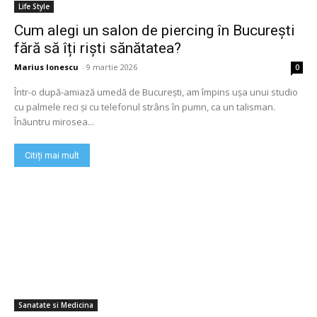
Life Style
Cum alegi un salon de piercing în București
fără să îți riști sănătatea?
Marius Ionescu
-
9 martie 2026
0
Într-o după-amiază umedă de București, am împins ușa unui studio
cu palmele reci și cu telefonul strâns în pumn, ca un talisman.
Înăuntru mirosea...
Citiți mai mult
Sanatate si Medicina