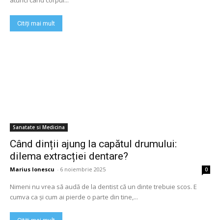
atunci când corpul...
Citiți mai mult
Sanatate si Medicina
Când dinții ajung la capătul drumului:
dilema extracției dentare?
Marius Ionescu
-
6 noiembrie 2025
0
Nimeni nu vrea să audă de la dentist că un dinte trebuie scos. E
cumva ca și cum ai pierde o parte din tine,...