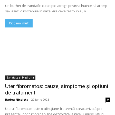
Un buchet de trandafiri cu sclipici atrage privirea înainte să ai timp
să-l așezi cum trebuie în vază. Are ceva festiv în el, o...
Citiți mai mult
Sanatate si Medicina
Uter fibromatos: cauze, simptome și opțiuni
de tratament
Badea Nicoleta
-
22 iunie 2026
0
Uterul fibromatos este o afecțiune frecventă, caracterizată prin
prezența unor tumori benigne dezvoltate la nivelul musculaturii