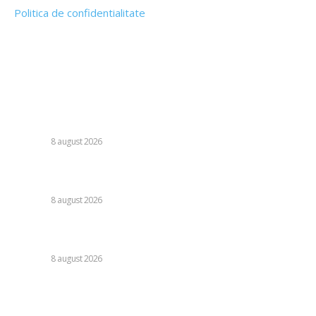
Politica de confidentialitate
Politica cookies (GDPR)
Contact
Ultimele postari:
Farul – Csikszereda 3-2: „Marinarii” câștigă la Ovidiu într-o
partidă fascinantă împotriva ciucanilor.
DIVERSE
8 august 2026
Nu s-au retras! » Ce s-a petrecut pe teren, imediat după
Dinamo – FC Voluntari 4-0
DIVERSE
8 august 2026
Cristi Chivu a formulat o părere evidentă după Juventus –
Inter 1-2: „Nu mi-a fost deloc pe plac!”
DIVERSE
8 august 2026
România se află în fața pericolului unui blackout complet
dacă dificultățile din sectorul energetic se intensifică.
Specialiștii cer inspecții…