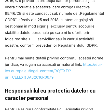
2016/679 privitor la protecția datelor personale și la
libera circulație a acestora, care abrogă Directiva
95/46/CE și este cunoscut sub numele de „Regulamentul
GDPR”, efectiv din 25 mai 2018, suntem angajați să
gestionăm în mod sigur și exclusiv pentru scopurile
stabilite datele personale pe care ni le oferiți prin
folosirea site-ului, serviciilor sau în cadrul activității
noastre, conform prevederilor Regulamentului GDPR.
Pentru mai multe detalii privind continutul acestei norme
juridice, va rugam sa accesati urmatorul link:
https://eur-
lex.europa.eu/legal-content/RO/TXT/?
uri=CELEX%3A32016R0679
Responsabilul cu protectia datelor cu
caracter personal
Pentru a asigura conformitatea cu legislația privind