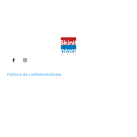
Politica de confidentialitate
Politica cookies (GDPR)
Contact
Bun venit la Skinit.ro !
Skinit News este site-ul dvs. de știri, divertisment, muzică. Vă
oferim cele mai recente știri de ultimă oră și videoclipuri direct
din industria divertismentului.
Contacteaza-ne oricand la adresa:
contact@skinit.ro