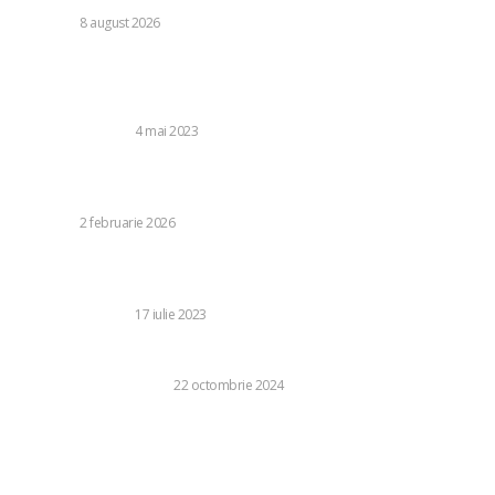
DIVERSE
8 august 2026
Stiri populare:
Care sunt tehnologiile viitorului pentru energie electrica?
CASA SI GRADINA
4 mai 2023
Ce arome de lumânări sunt cele mai potrivite pentru
relaxare?
DIVERSE
2 februarie 2026
Renovarea perfectă: Top 4 elemente de design care vor
transforma complet spațiul într-unul stilat
CASA SI GRADINA
17 iulie 2023
Care sunt beneficiile unei asigurări de sănătate private?
BUSINESS SI INDUSTRIE
22 octombrie 2024
Categorii:
Diverse
1249