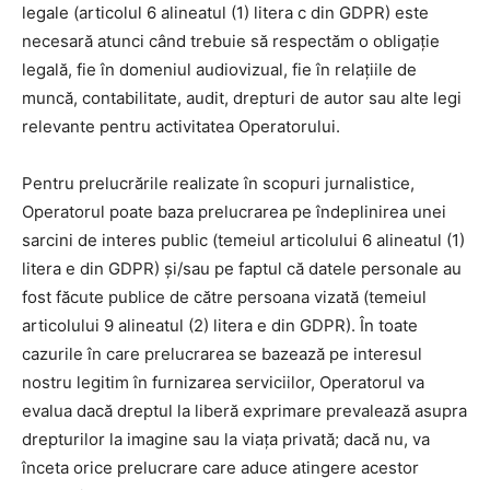
legale (articolul 6 alineatul (1) litera c din GDPR) este
necesară atunci când trebuie să respectăm o obligație
legală, fie în domeniul audiovizual, fie în relațiile de
muncă, contabilitate, audit, drepturi de autor sau alte legi
relevante pentru activitatea Operatorului.
Pentru prelucrările realizate în scopuri jurnalistice,
Operatorul poate baza prelucrarea pe îndeplinirea unei
sarcini de interes public (temeiul articolului 6 alineatul (1)
litera e din GDPR) și/sau pe faptul că datele personale au
fost făcute publice de către persoana vizată (temeiul
articolului 9 alineatul (2) litera e din GDPR). În toate
cazurile în care prelucrarea se bazează pe interesul
nostru legitim în furnizarea serviciilor, Operatorul va
evalua dacă dreptul la liberă exprimare prevalează asupra
drepturilor la imagine sau la viața privată; dacă nu, va
înceta orice prelucrare care aduce atingere acestor