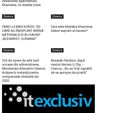
asasinarea ayatollahului
Khamenei, nu Statele Unite.
Diverse
Diverse
FANII LUI MAX KORZH: CEI
Cine este Mojtaba Khamenei,
CARE AU ÎNDEPLINIT ARENA
liderul suprem al Iranului?
NAȚIONALĂ ȘI AU RACNIT
„BUHAREST, UCRAINA!”
Diverse
Diverse
226 de opere de artă sunt
Basarab Panduru, după
scoase din administrarea
meciul decisiv U Cluj –
Ministerului Afacerilor Externe.
Craiova: „Nu au fost capabili
Acțiune în instanță pentru
să se apropie de poartă”
compensații intentată din
2020.