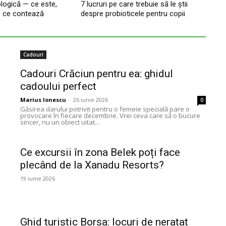
logică — ce este,
7 lucruri pe care trebuie să le știi
e ce contează
despre probioticele pentru copii
Cadouri
Cadouri Crăciun pentru ea: ghidul
cadoului perfect
Marius Ionescu
-
26 iunie 2026
0
Găsirea darului potrivit pentru o femeie specială pare o
provocare în fiecare decembrie. Vrei ceva care să o bucure
sincer, nu un obiect uitat...
Ce excursii în zona Belek poți face
plecând de la Xanadu Resorts?
19 iunie 2026
Ghid turistic Borșa: locuri de neratat