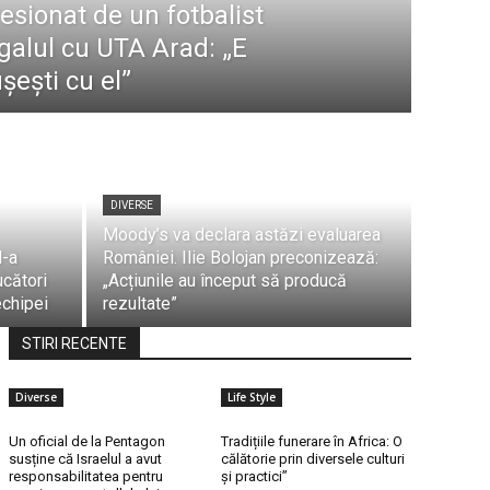
esionat de un fotbalist
galul cu UTA Arad: „E
șești cu el”
DIVERSE
Moody’s va declara astăzi evaluarea
l-a
României. Ilie Bolojan preconizează:
ucători
„Acțiunile au început să producă
echipei
rezultate”
STIRI RECENTE
Diverse
Life Style
Un oficial de la Pentagon
Tradițiile funerare în Africa: O
susține că Israelul a avut
călătorie prin diversele culturi
responsabilitatea pentru
și practici”