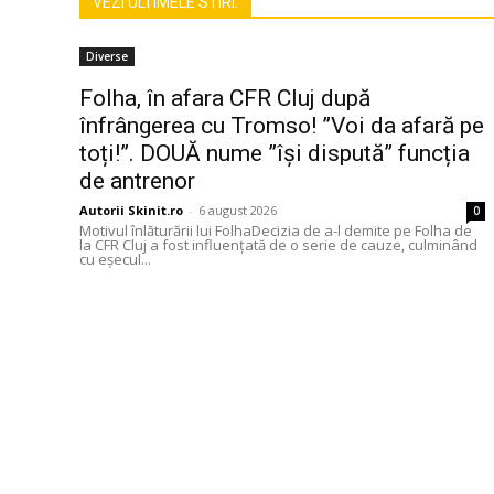
VEZI ULTIMELE STIRI:
Diverse
Folha, în afara CFR Cluj după
înfrângerea cu Tromso! ”Voi da afară pe
toți!”. DOUĂ nume ”își dispută” funcția
de antrenor
Autorii Skinit.ro
-
6 august 2026
0
Motivul înlăturării lui FolhaDecizia de a-l demite pe Folha de
la CFR Cluj a fost influențată de o serie de cauze, culminând
cu eșecul...