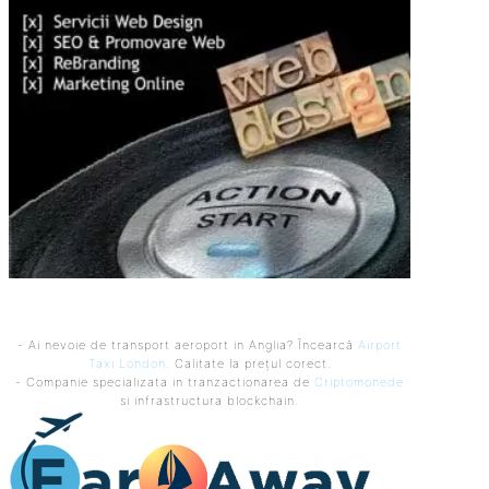
- Ai nevoie de transport aeroport in Anglia? Încearcă
Airport
Taxi London
. Calitate la prețul corect.
- Companie specializata in tranzactionarea de
Criptomonede
si infrastructura blockchain.