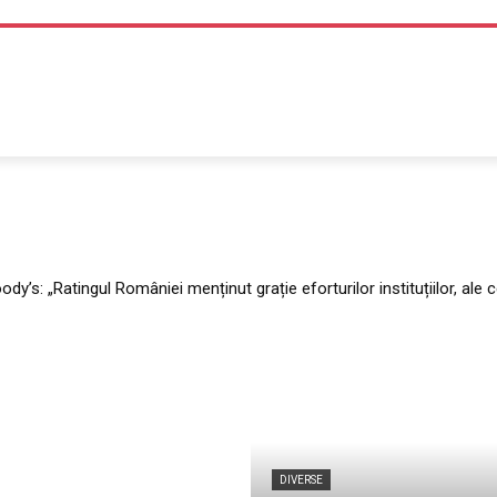
TEHNOLOGIE
LIFE STYLE
SANATATE SI MEDICINA
dy’s: „Ratingul României menținut grație eforturilor instituțiilor, ale c
DIVERSE