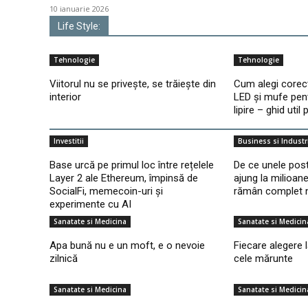
10 ianuarie 2026
Life Style:
Tehnologie
Tehnologie
Viitorul nu se privește, se trăiește din
Cum alegi corec
interior
LED și mufe pent
lipire – ghid util
Investitii
Business si Industr
Base urcă pe primul loc între rețelele
De ce unele pos
Layer 2 ale Ethereum, împinsă de
ajung la milioane
SocialFi, memecoin-uri și
rămân complet 
experimente cu AI
Sanatate si Medicina
Sanatate si Medicin
Apa bună nu e un moft, e o nevoie
Fiecare alegere 
zilnică
cele mărunte
Sanatate si Medicina
Sanatate si Medicin