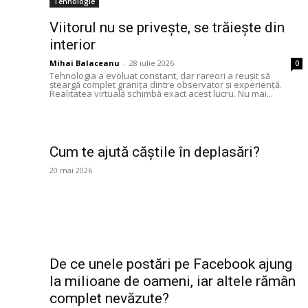
Tehnologie
Viitorul nu se privește, se trăiește din
interior
Mihai Balaceanu
-
28 iulie 2026
0
Tehnologia a evoluat constant, dar rareori a reușit să
șteargă complet granița dintre observator și experiență.
Realitatea virtuală schimbă exact acest lucru. Nu mai...
Cum te ajută căștile în deplasări?
20 mai 2026
De ce unele postări pe Facebook ajung
la milioane de oameni, iar altele rămân
complet nevăzute?