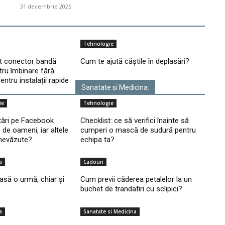
31 decembrie 2025
Tehnologie
t conector bandă
Cum te ajută căștile în deplasări?
ru îmbinare fără
 pentru instalații rapide
Sanatate si Medicina:
ie
Tehnologie
tări pe Facebook
Checklist: ce să verifici înainte să
 de oameni, iar altele
cumperi o mască de sudură pentru
nevăzute?
echipa ta?
a
Cadouri
lasă o urmă, chiar și
Cum previi căderea petalelor la un
buchet de trandafiri cu sclipici?
a
Sanatate si Medicina