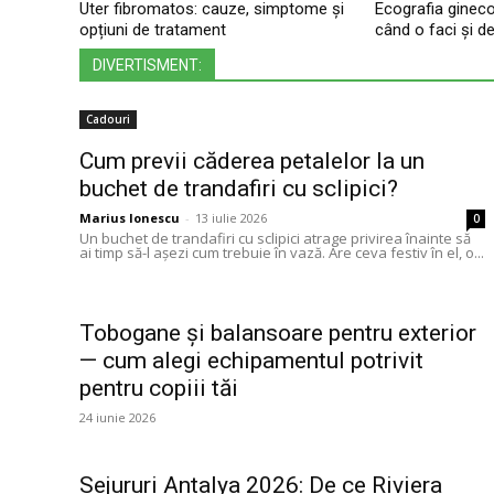
Uter fibromatos: cauze, simptome și
Ecografia gineco
opțiuni de tratament
când o faci și d
DIVERTISMENT:
Cadouri
Cum previi căderea petalelor la un
buchet de trandafiri cu sclipici?
Marius Ionescu
-
13 iulie 2026
0
Un buchet de trandafiri cu sclipici atrage privirea înainte să
ai timp să-l așezi cum trebuie în vază. Are ceva festiv în el, o...
Tobogane și balansoare pentru exterior
— cum alegi echipamentul potrivit
pentru copiii tăi
24 iunie 2026
Sejururi Antalya 2026: De ce Riviera