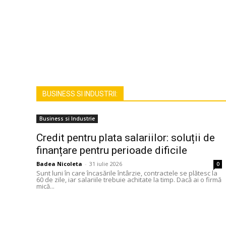
BUSINESS SI INDUSTRII:
Business si Industrie
Credit pentru plata salariilor: soluții de
finanțare pentru perioade dificile
Badea Nicoleta
-
31 iulie 2026
0
Sunt luni în care încasările întârzie, contractele se plătesc la
60 de zile, iar salariile trebuie achitate la timp. Dacă ai o firmă
mică...