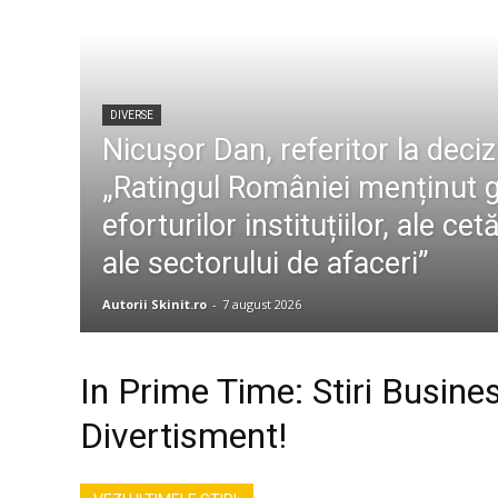
DIVERSE
Nicușor Dan, referitor la deci
„Ratingul României menținut g
eforturilor instituțiilor, ale cet
ale sectorului de afaceri”
Autorii Skinit.ro
-
7 august 2026
In Prime Time: Stiri Busines
Divertisment!