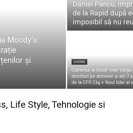
Daniel Pancu, impr
de la Rapid după e
imposibil să nu reu
zia Moody’s:
rație
ățenilor și
DIVERSE
Cutremur la Gruia! Ioan Varga 
destituit pe antrenor și alți 3 j
de la CFR Cluj + Noul lider al 
s, Life Style, Tehnologie si