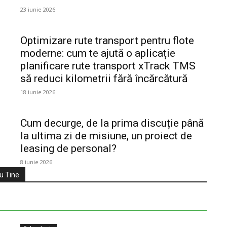
23 iunie 2026
Optimizare rute transport pentru flote
moderne: cum te ajută o aplicație
planificare rute transport xTrack TMS
să reduci kilometrii fără încărcătură
18 iunie 2026
Cum decurge, de la prima discuție până
la ultima zi de misiune, un proiect de
leasing de personal?
8 iunie 2026
ru Tine