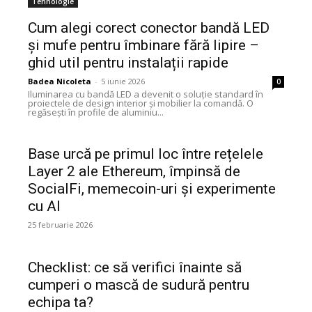
Tehnologie
Cum alegi corect conector bandă LED
și mufe pentru îmbinare fără lipire –
ghid util pentru instalații rapide
Badea Nicoleta
-
5 iunie 2026
0
Iluminarea cu bandă LED a devenit o soluție standard în
proiectele de design interior și mobilier la comandă. O
regăsești în profile de aluminiu...
Base urcă pe primul loc între rețelele
Layer 2 ale Ethereum, împinsă de
SocialFi, memecoin-uri și experimente
cu AI
25 februarie 2026
Checklist: ce să verifici înainte să
cumperi o mască de sudură pentru
echipa ta?