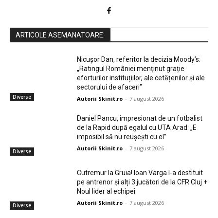
ARTICOLE ASEMANATOARE:
Nicușor Dan, referitor la decizia Moody’s:
„Ratingul României menținut grație
eforturilor instituțiilor, ale cetățenilor și ale
sectorului de afaceri”
Diverse
Autorii Skinit.ro
-
7 august 2026
Daniel Pancu, impresionat de un fotbalist
de la Rapid după egalul cu UTA Arad: „E
imposibil să nu reușești cu el”
Autorii Skinit.ro
-
7 august 2026
Diverse
Cutremur la Gruia! Ioan Varga l-a destituit
pe antrenor și alți 3 jucători de la CFR Cluj +
Noul lider al echipei
Autorii Skinit.ro
-
7 august 2026
Diverse