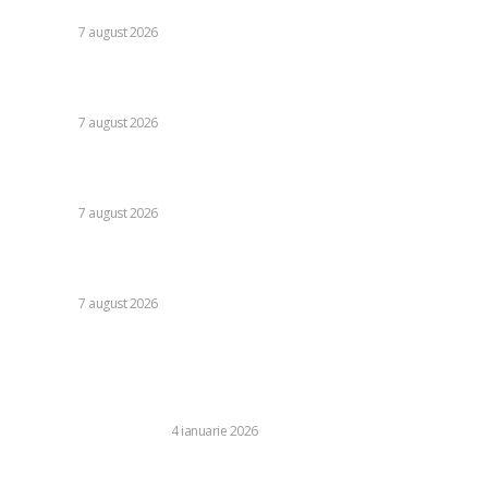
cetățenilor și ale sectorului de afaceri”
DIVERSE
7 august 2026
Daniel Pancu, impresionat de un fotbalist de la Rapid după
egalul cu UTA Arad: „E imposibil să nu reușești cu el”
DIVERSE
7 august 2026
Cutremur la Gruia! Ioan Varga l-a destituit pe antrenor și
alți 3 jucători de la CFR Cluj + Noul lider al echipei
DIVERSE
7 august 2026
Moody’s va declara astăzi evaluarea României. Ilie Bolojan
preconizează: „Acțiunile au început să producă rezultate”
DIVERSE
7 august 2026
Stiri populare:
Pot personaliza tricouri pentru o activitate de team
building?
BUSINESS SI INDUSTRIE
4 ianuarie 2026
Răspunsul Comisiei Europene la ajustările Parlamentului