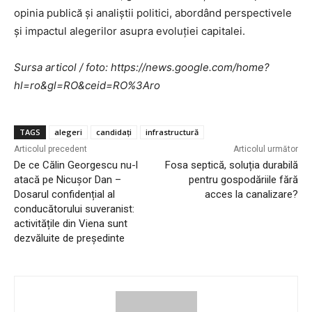
opinia publică și analiștii politici, abordând perspectivele
și impactul alegerilor asupra evoluției capitalei.
Sursa articol / foto: https://news.google.com/home?
hl=ro&gl=RO&ceid=RO%3Aro
TAGS
alegeri
candidați
infrastructură
Articolul precedent
Articolul următor
De ce Călin Georgescu nu-l
Fosa septică, soluția durabilă
atacă pe Nicușor Dan –
pentru gospodăriile fără
Dosarul confidențial al
acces la canalizare?
conducătorului suveranist:
activitățile din Viena sunt
dezvăluite de președinte