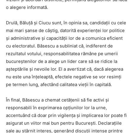
o alegere informată.
Drulă, Băluță și Ciucu sunt, în opinia sa, candidații cu cele
mai mari șanse de câștig, datorită experienței lor politice
și administrative și capacității lor de a comunica eficient
cu electoratul. Băsescu a subliniat că, indiferent de
rezultatul votului, responsabilitatea rămâne pe umerii
bucureștenilor de a alege un lider care să se ridice la
așteptările și nevoile lor. El a avertizat că, dacă alegerea
nu este una înțeleaptă, efectele negative se vor resimți
pe termen lung, afectând calitatea vieții în capitală.
În final, Băsescu a chemat cetățenii să fie activi și
responsabili în exprimarea opțiunilor lor la urne,
accentuând că doar prin vigilența și implicarea lor poate fi
asigurat un viitor mai bun pentru București. Declarațiile
sale au stârnit interes, generând discuții intense printre