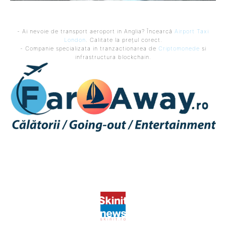
- Ai nevoie de transport aeroport in Anglia? Încearcă
Airport Taxi
London
. Calitate la prețul corect.
- Companie specializata in tranzactionarea de
Criptomonede
si
infrastructura blockchain.