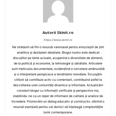
Autorii Skinit.ro
https://www.skinit.ro
Ne străduim să fim o resursă valoroasă pentru entuziaștii de știri
analitice și dezbateri detaliate. Blogul nostru este dedicat
discuțiilor pe teme actuale, acoperind o diversitate de domenii,
de la politică și economie, la tehnologie și sănătate. Articolele
sunt meticulos documentate, evidențiind o cercetare amănunțită
și o interpretare perspicace a tendințelor mondiale. Încurajăm
cititorii să contribuie activ cu comentarii, contribuind astfel la
dezvoltarea unei comunități dinamice și informate. Actualizăm
constant blogul cu informații verificate și perspective noi,
stabilindu-ne ca un reper de informare de calitate și analize de
încredere. Promovăm un dialog educativ și constructiv, oferind o
resursă esențială pentru cei dornici să înțeleagă complexitățile
lumii contemporane.