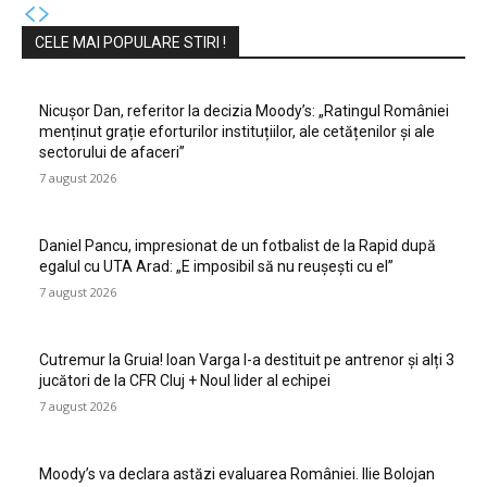
CELE MAI POPULARE STIRI !
Nicușor Dan, referitor la decizia Moody’s: „Ratingul României
menținut grație eforturilor instituțiilor, ale cetățenilor și ale
sectorului de afaceri”
7 august 2026
Daniel Pancu, impresionat de un fotbalist de la Rapid după
egalul cu UTA Arad: „E imposibil să nu reușești cu el”
7 august 2026
Cutremur la Gruia! Ioan Varga l-a destituit pe antrenor și alți 3
jucători de la CFR Cluj + Noul lider al echipei
7 august 2026
Moody’s va declara astăzi evaluarea României. Ilie Bolojan