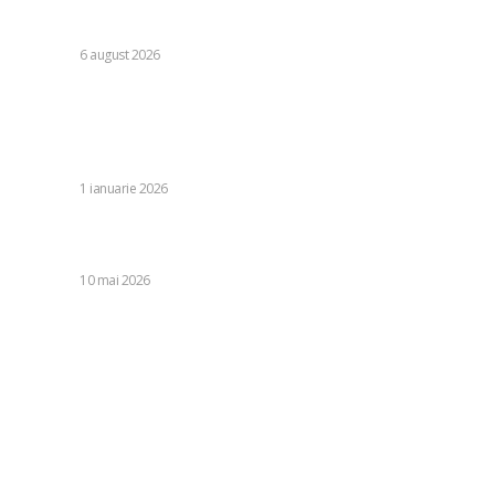
referitoare la legislația decarbonizării: analiza efectelor
asupra PNRR.
DIVERSE
6 august 2026
Decesul conducătorului formațiunii Corpul Voluntarilor
Ruși, care se angajează în lupta pentru Ucraina, a fost
înscenat. Motivele din spatele acestei acțiuni întreprinse
de Kiev.
DIVERSE
1 ianuarie 2026
SWEET DREAMS! Barcelona a câștigat titlul #29 într-un
mod extrem de dulce: succes în El Clasico, pe Camp Nou
DIVERSE
10 mai 2026
Categorii:
Diverse
1245
Life Style
126
Business si Industrie
121
Casa si Gradina
92