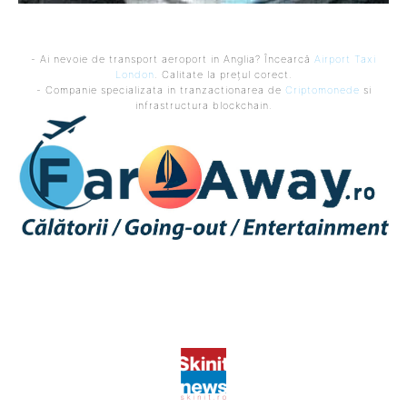
- Ai nevoie de transport aeroport in Anglia? Încearcă
Airport Taxi
London
. Calitate la prețul corect.
- Companie specializata in tranzactionarea de
Criptomonede
si
infrastructura blockchain.