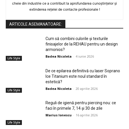
cheie din industrie ce a contribuit la aprofundarea cunoștințelor și
extinderea rețelei de contacte profesionale !
ARTICOLE ASEMANATOARE:
Cum să combini culorile și texturile
finisajelor de la REHAU pentru un design
armonios?
Badea Nicoleta
-
4 iunie 2026
Life Style
De ce epilarea definitivă cu laser Soprano
Ice Titanium este noul standard în
estetică?
Badea Nicoleta
-
20 aprilie 2026
Life Style
Reguli de igienă pentru piercing nou: ce
faci în primele 7, 14 și 30 de zile
Marius Ionescu
-
16 aprilie 2026
Life Style