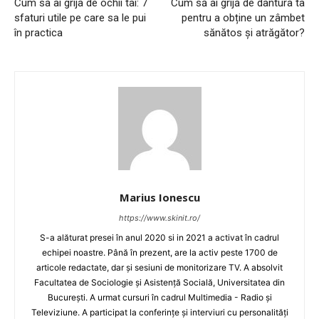
Cum sa ai grija de ochii tai: 7
Cum să ai grijă de dantura ta
sfaturi utile pe care sa le pui
pentru a obține un zâmbet
în practica
sănătos și atrăgător?
Marius Ionescu
https://www.skinit.ro/
S-a alăturat presei în anul 2020 si in 2021 a activat în cadrul
echipei noastre. Până în prezent, are la activ peste 1700 de
articole redactate, dar și sesiuni de monitorizare TV. A absolvit
Facultatea de Sociologie și Asistență Socială, Universitatea din
București. A urmat cursuri în cadrul Multimedia - Radio și
Televiziune. A participat la conferințe și interviuri cu personalități