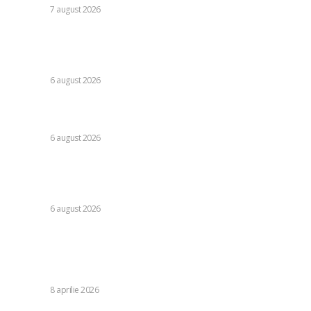
DIVERSE
7 august 2026
Folha, în afara CFR Cluj după înfrângerea cu Tromso! ”Voi
da afară pe toți!”. DOUĂ nume ”își dispută” funcția de
antrenor
DIVERSE
6 august 2026
Consumul energetic al românilor după îndemnurile lui Ilie
Bolojan la reținere: Informațiile Transelectrica
DIVERSE
6 august 2026
Răspunsul Comisiei Europene la ajustările Parlamentului
referitoare la legislația decarbonizării: analiza efectelor
asupra PNRR.
DIVERSE
6 august 2026
Stiri populare:
Evenimente în Strâmtoarea Ormuz la câteva ore după
notificarea suspendării ostilităților între SUA și Iran
DIVERSE
8 aprilie 2026