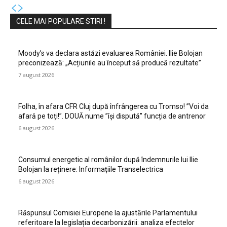
CELE MAI POPULARE STIRI !
Moody’s va declara astăzi evaluarea României. Ilie Bolojan
preconizează: „Acțiunile au început să producă rezultate”
7 august 2026
Folha, în afara CFR Cluj după înfrângerea cu Tromso! ”Voi da
afară pe toți!”. DOUĂ nume ”își dispută” funcția de antrenor
6 august 2026
Consumul energetic al românilor după îndemnurile lui Ilie
Bolojan la reținere: Informațiile Transelectrica
6 august 2026
Răspunsul Comisiei Europene la ajustările Parlamentului
referitoare la legislația decarbonizării: analiza efectelor