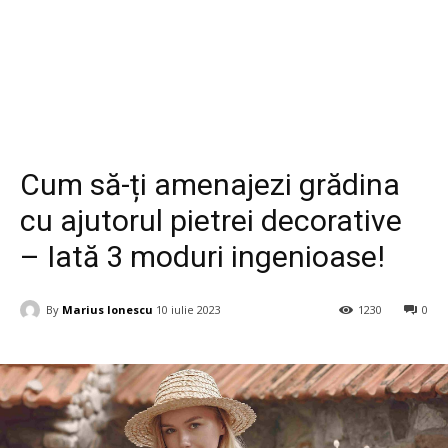
Life Style
Cum să-ți amenajezi grădina
cu ajutorul pietrei decorative
– Iată 3 moduri ingenioase!
By
Marius Ionescu
10 iulie 2023
1230
0