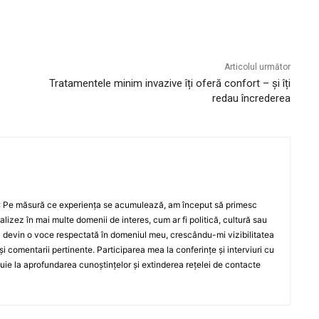
Articolul următor
Tratamentele minim invazive îți oferă confort – și îți
redau încrederea
6: Pe măsură ce experiența se acumulează, am început să primesc
lizez în mai multe domenii de interes, cum ar fi politică, cultură sau
să devin o voce respectată în domeniul meu, crescându-mi vizibilitatea
și comentarii pertinente. Participarea mea la conferințe și interviuri cu
buie la aprofundarea cunoștințelor și extinderea rețelei de contacte