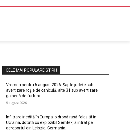
DIVERTISMENT
CELE MAI POPULARE STIRI !
Vremea pentru 6 august 2026: Șapte județe sub
avertizare roșie de caniculă, alte 31 sub avertizare
galbenă de furtuni
5 august 2026
Infiltrare inedită în Europa: o dronă rusă folosită în
Ucraina, dotată cu explozibil Semtex, a intrat pe
aeroportul din Leipzig, Germania.