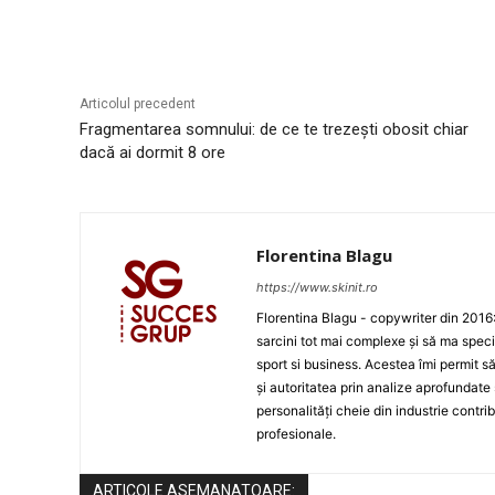
Articolul precedent
Fragmentarea somnului: de ce te trezești obosit chiar
dacă ai dormit 8 ore
Florentina Blagu
https://www.skinit.ro
Florentina Blagu - copywriter din 201
sarcini tot mai complexe și să ma specia
sport si business. Acestea îmi permit 
și autoritatea prin analize aprofundate 
personalități cheie din industrie contri
profesionale.
ARTICOLE ASEMANATOARE: