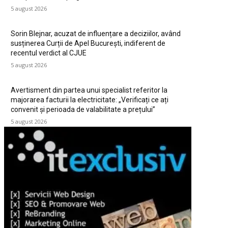
5 august 2026
Sorin Blejnar, acuzat de influențare a deciziilor, având
susținerea Curții de Apel București, indiferent de
recentul verdict al CJUE
5 august 2026
Avertisment din partea unui specialist referitor la
majorarea facturii la electricitate: „Verificați ce ați
convenit și perioada de valabilitate a prețului”
5 august 2026