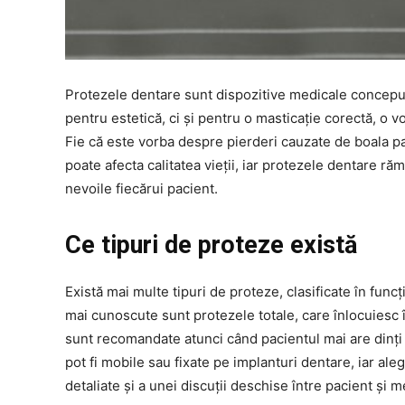
Protezele dentare sunt dispozitive medicale concepute 
pentru estetică, ci și pentru o masticație corectă, o 
Fie că este vorba despre pierderi cauzate de boala par
poate afecta calitatea vieții, iar protezele dentare răm
nevoile fiecărui pacient.
Ce tipuri de proteze există
Există mai multe tipuri de proteze, clasificate în func
mai cunoscute sunt protezele totale, care înlocuiesc î
sunt recomandate atunci când pacientul mai are dinți n
pot fi mobile sau fixate pe implanturi dentare, iar al
detaliate și a unei discuții deschise între pacient și 