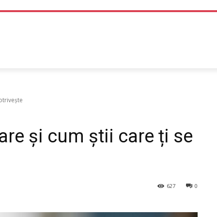
TEHNOLOGIE
LIFE STYLE
SANATATE SI MEDICINA
otrivește
re și cum știi care ți se
627
0