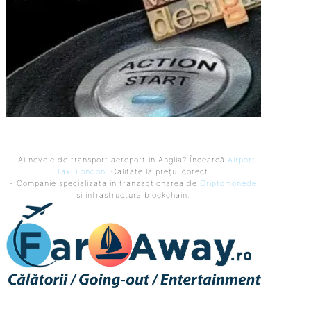
- Ai nevoie de transport aeroport in Anglia? Încearcă
Airport
Taxi London
. Calitate la prețul corect.
- Companie specializata in tranzactionarea de
Criptomonede
si infrastructura blockchain.