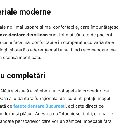
teriale moderne
riale noi, mai ușoare și mai confortabile, care îmbunătățesc
eze dentare din silicon
sunt tot mai căutate de pacienți
ceea ce le face mai confortabile în comparație cu variantele
ingii și oferă o aderență mai bună, fiind recomandate mai
ră osoasă modificată.
au completări
nătățire vizuală a zâmbetului pot apela la proceduri de
acă ai o dantură funcțională, dar cu dinți pătați, inegali
tată de
fatete dentare Bucuresti
, aplicate direct pe
niform și plăcut. Acestea nu înlocuiesc dinții, ci doar le
andate persoanelor care vor un zâmbet impecabil fără