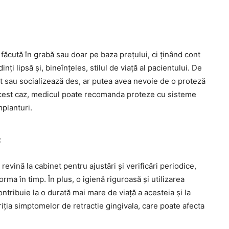
făcută în grabă sau doar pe baza prețului, ci ținând cont
ți lipsă și, bineînțeles, stilul de viață al pacientului. De
t sau socializează des, ar putea avea nevoie de o proteză
n acest caz, medicul poate recomanda proteze cu sisteme
mplanturi.
c
revină la cabinet pentru ajustări și verificări periodice,
rma în timp. În plus, o igienă riguroasă și utilizarea
ribuie la o durată mai mare de viață a acesteia și la
iția simptomelor de retractie gingivala, care poate afecta
.