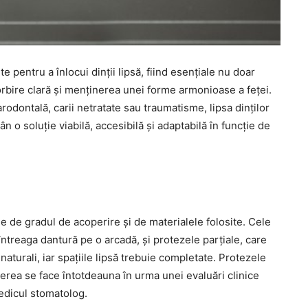
pentru a înlocui dinții lipsă, fiind esențiale nu doar
vorbire clară și menținerea unei forme armonioase a feței.
odontală, carii netratate sau traumatisme, lipsa dinților
ân o soluție viabilă, accesibilă și adaptabilă în funcție de
ție de gradul de acoperire și de materialele folosite. Cele
ntreaga dantură pe o arcadă, și protezele parțiale, care
aturali, iar spațiile lipsă trebuie completate. Protezele
egerea se face întotdeauna în urma unei evaluări clinice
medicul stomatolog.