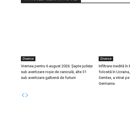
Diverse
Diverse
Vremea pentru 6 august 2026: Șapte județe
Infiltrare inedită î
sub avertizare roșie de caniculă, alte 31
folosită în Ucraina
sub avertizare galbenă de furtuni
Semtex, a intrat pe
Germania.