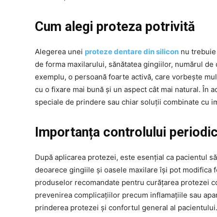
Cum alegi proteza potrivită
Alegerea unei
proteze dentare din silicon
nu trebuie 
de forma maxilarului, sănătatea gingiilor, numărul de din
exemplu, o persoană foarte activă, care vorbește mul
cu o fixare mai bună și un aspect cât mai natural. Î
speciale de prindere sau chiar soluții combinate cu i
Importanța controlului periodi
După aplicarea protezei, este esențial ca pacientul să 
deoarece gingiile și oasele maxilare își pot modifica fo
produselor recomandate pentru curățarea protezei cont
prevenirea complicațiilor precum inflamațiile sau apar
prinderea protezei și confortul general al pacientului