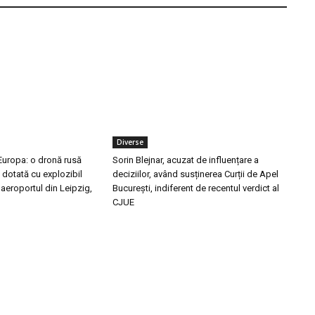
Diverse
n Europa: o dronă rusă
Sorin Blejnar, acuzat de influențare a
, dotată cu explozibil
deciziilor, având susținerea Curții de Apel
 aeroportul din Leipzig,
București, indiferent de recentul verdict al
CJUE