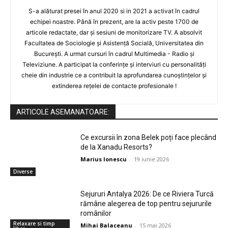
S-a alăturat presei în anul 2020 si in 2021 a activat în cadrul
echipei noastre. Până în prezent, are la activ peste 1700 de
articole redactate, dar și sesiuni de monitorizare TV. A absolvit
Facultatea de Sociologie și Asistență Socială, Universitatea din
București. A urmat cursuri în cadrul Multimedia - Radio și
Televiziune. A participat la conferințe și interviuri cu personalități
cheie din industrie ce a contribuit la aprofundarea cunoștințelor și
extinderea rețelei de contacte profesionale !
ARTICOLE ASEMANATOARE:
Ce excursii în zona Belek poți face plecând
de la Xanadu Resorts?
Marius Ionescu
-
19 iunie 2026
Diverse
Sejururi Antalya 2026: De ce Riviera Turcă
rămâne alegerea de top pentru sejururile
românilor
Relaxare si timp
Mihai Balaceanu
-
15 mai 2026