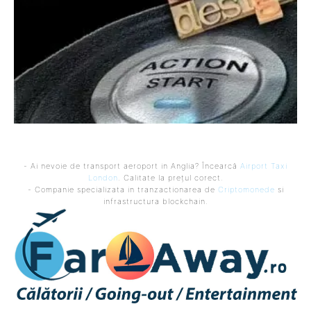
- Ai nevoie de transport aeroport in Anglia? Încearcă
Airport Taxi
London
. Calitate la prețul corect.
- Companie specializata in tranzactionarea de
Criptomonede
si
infrastructura blockchain.