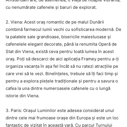
cu nenumărate cafenele și baruri de explorat.
2. Viena: Acest oraș romantic de pe malul Dunării
combină farmecul lumii vechi cu sofisticarea modernă. De
la palatele sale grandioase, bisericile maiestuoase și
cafenelele elegant decorate, până la renumita Operă de
Stat din Viena, există ceva pentru toată lumea în acest
oraș. Poți să descarci de aici aplicația Framey pentru a-ți
organiza vacanța în așa fel încât să nu ratezi atracțiile pe
care vrei să le vezi. Bineînțeles, trebuie să îți faci timp și
pentru a explora piețele tradiționale și pentru a savura o
cafea la una dintre numeroasele cafenele cu o lungă
istorie din Viena.
3. Paris: Orașul Luminilor este adesea considerat unul
dintre cele mai frumoase orașe din Europa și este un loc
fantastic de vizitat în această vară. Cu parcul Turnului