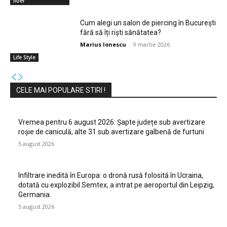
liber
Cum alegi un salon de piercing în București
fără să îți riști sănătatea?
Marius Ionescu
-
9 martie 2026
Life Style
CELE MAI POPULARE STIRI !
Vremea pentru 6 august 2026: Șapte județe sub avertizare
roșie de caniculă, alte 31 sub avertizare galbenă de furtuni
5 august 2026
Infiltrare inedită în Europa: o dronă rusă folosită în Ucraina,
dotată cu explozibil Semtex, a intrat pe aeroportul din Leipzig,
Germania.
5 august 2026