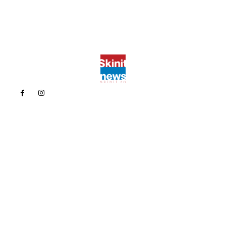
Politica de confidentialitate
Politica cookies (GDPR)
Contact
Bun venit la Skinit.ro !
Skinit News este site-ul dvs. de știri, divertisment, muzică. Vă
oferim cele mai recente știri de ultimă oră și videoclipuri direct
din industria divertismentului.
Contacteaza-ne oricand la adresa:
contact@skinit.ro