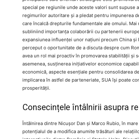
special pe regiunile unde aceste valori sunt supuse 
regimurilor autoritare și a pledat pentru impunerea d
care încalcă drepturile fundamentale ale omului. Mai mul
subliniind importanța colaborării cu partenerii europen
expansiunea influenței unor națiuni precum China și Ru
perceput o oportunitate de a discuta despre cum Ro
avea un rol mai proactiv în promovarea stabilității și s
asemenea, susținerea inițiativelor economice capabile
economică, aspecte esențiale pentru consolidarea de
implicarea în astfel de parteneriate, SUA își poate con
prosperității.
Consecințele întâlnirii asupra rel
Întâlnirea dintre Nicușor Dan și Marco Rubio, în mare p
potențialul de a modifica anumite trăsături ale relațiil