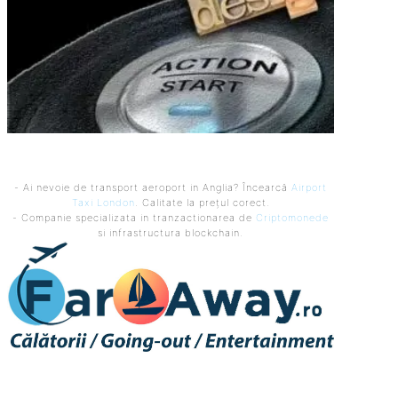
- Ai nevoie de transport aeroport in Anglia? Încearcă
Airport
Taxi London
. Calitate la prețul corect.
- Companie specializata in tranzactionarea de
Criptomonede
si infrastructura blockchain.