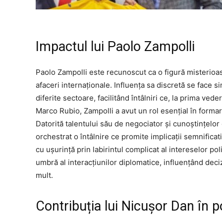
Impactul lui Paolo Zampolli
Paolo Zampolli este recunoscut ca o figură misterioasă,
afaceri internaționale. Influența sa discretă se face s
diferite sectoare, facilitând întâlniri ce, la prima vede
Marco Rubio, Zampolli a avut un rol esențial în formare
Datorită talentului său de negociator și cunoștințelor
orchestrat o întâlnire ce promite implicații semnificati
cu ușurință prin labirintul complicat al intereselor po
umbră al interacțiunilor diplomatice, influențând decizi
mult.
Contribuția lui Nicușor Dan în po