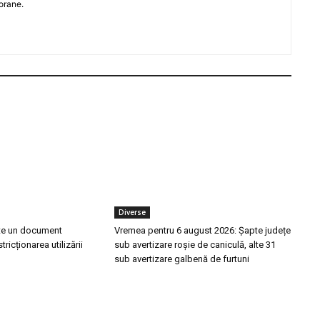
orane.
Diverse
te un document
Vremea pentru 6 august 2026: Șapte județe
tricționarea utilizării
sub avertizare roșie de caniculă, alte 31
sub avertizare galbenă de furtuni