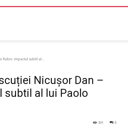
TEHNOLOGIE
LIFE STYLE
SANATATE SI MEDICINA
 Rubio: impactul subtil al...
discuției Nicușor Dan –
subtil al lui Paolo
331
0