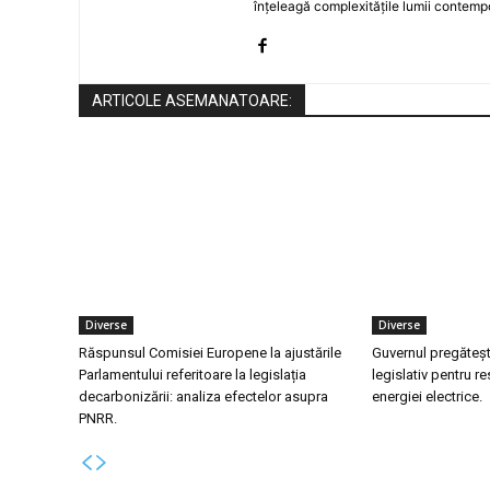
înțeleagă complexitățile lumii contemp
ARTICOLE ASEMANATOARE:
Diverse
Diverse
Răspunsul Comisiei Europene la ajustările
Guvernul pregăteș
Parlamentului referitoare la legislația
legislativ pentru res
decarbonizării: analiza efectelor asupra
energiei electrice.
PNRR.