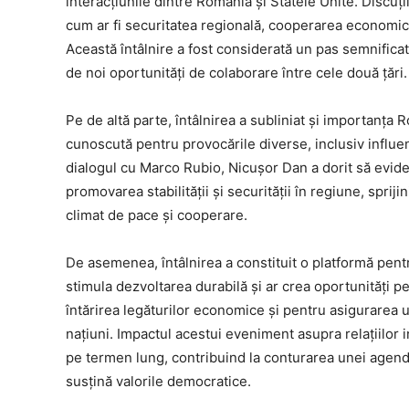
interacțiunile dintre România și Statele Unite. Discuți
cum ar fi securitatea regională, cooperarea economică
Această întâlnire a fost considerată un pas semnificat
de noi oportunități de colaborare între cele două țări.
Pe de altă parte, întâlnirea a subliniat și importanța
cunoscută pentru provocările diverse, inclusiv influenț
dialogul cu Marco Rubio, Nicușor Dan a dorit să eviden
promovarea stabilității și securității în regiune, sprij
climat de pace și cooperare.
De asemenea, întâlnirea a constituit o platformă pent
stimula dezvoltarea durabilă și ar crea oportunități pen
întărirea legăturilor economice și pentru asigurarea
națiuni. Impactul acestui eveniment asupra relațiilor 
pe termen lung, contribuind la conturarea unei agen
susțină valorile democratice.