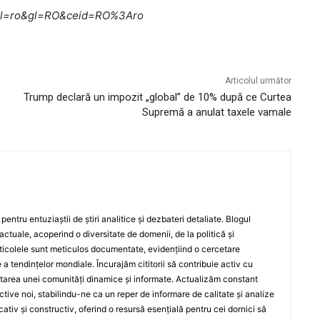
me?hl=ro&gl=RO&ceid=RO%3Aro
Articolul următor
Trump declară un impozit „global” de 10% după ce Curtea
Supremă a anulat taxele vamale
entru entuziaștii de știri analitice și dezbateri detaliate. Blogul
actuale, acoperind o diversitate de domenii, de la politică și
rticolele sunt meticulos documentate, evidențiind o cercetare
a tendințelor mondiale. Încurajăm cititorii să contribuie activ cu
oltarea unei comunități dinamice și informate. Actualizăm constant
ective noi, stabilindu-ne ca un reper de informare de calitate și analize
iv și constructiv, oferind o resursă esențială pentru cei dornici să