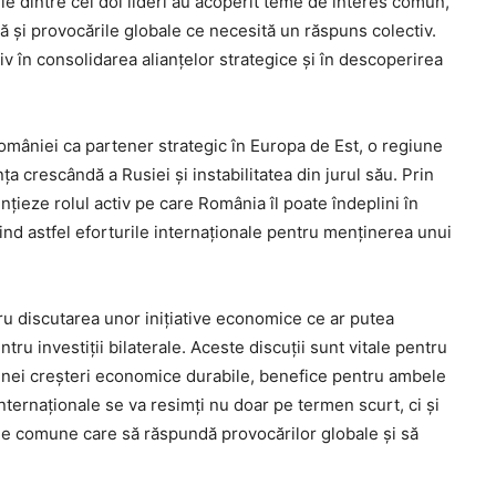
ile dintre cei doi lideri au acoperit teme de interes comun,
 și provocările globale ce necesită un răspuns colectiv.
iv în consolidarea alianțelor strategice și în descoperirea
 României ca partener strategic în Europa de Est, o regiune
a crescândă a Rusiei și instabilitatea din jurul său. Prin
țieze rolul activ pe care România îl poate îndeplini în
inind astfel eforturile internaționale pentru menținerea unui
ru discutarea unor inițiative economice ce ar putea
tru investiții bilaterale. Aceste discuții sunt vitale pentru
 unei creșteri economice durabile, benefice pentru ambele
internaționale se va resimți nu doar pe termen scurt, ci și
de comune care să răspundă provocărilor globale și să