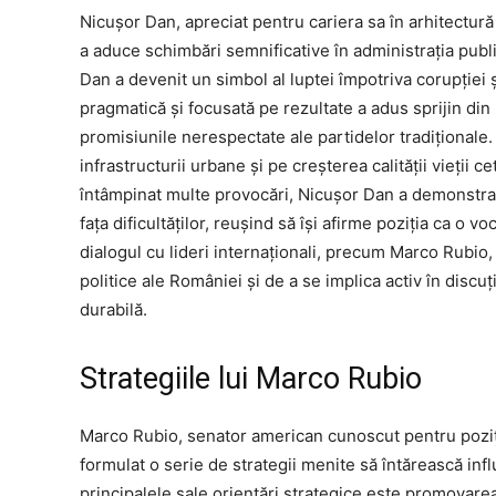
Nicușor Dan, apreciat pentru cariera sa în arhitectură 
a aduce schimbări semnificative în administrația publ
Dan a devenit un simbol al luptei împotriva corupției 
pragmatică și focusată pe rezultate a adus sprijin din
promisiunile nerespectate ale partidelor tradiționale
infrastructurii urbane și pe creșterea calității vieții ce
întâmpinat multe provocări, Nicușor Dan a demonstrat 
fața dificultăților, reușind să își afirme poziția ca o 
dialogul cu lideri internaționali, precum Marco Rubio
politice ale României și de a se implica activ în discu
durabilă.
Strategiile lui Marco Rubio
Marco Rubio, senator american cunoscut pentru poziții
formulat o serie de strategii menite să întărească infl
principalele sale orientări strategice este promovare