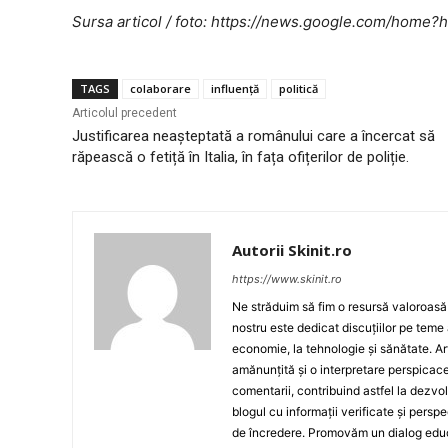
Sursa articol / foto: https://news.google.com/ho
TAGS
colaborare
influență
politică
Articolul precedent
Justificarea neașteptată a românului care a încercat să
răpească o fetiță în Italia, în fața ofițerilor de poliție.
Autorii Skinit.ro
https://www.skinit.ro
Ne străduim să fim o resursă valoroasă p
nostru este dedicat discuțiilor pe teme 
economie, la tehnologie și sănătate. A
amănunțită și o interpretare perspicace 
comentarii, contribuind astfel la dezv
blogul cu informații verificate și persp
de încredere. Promovăm un dialog educat