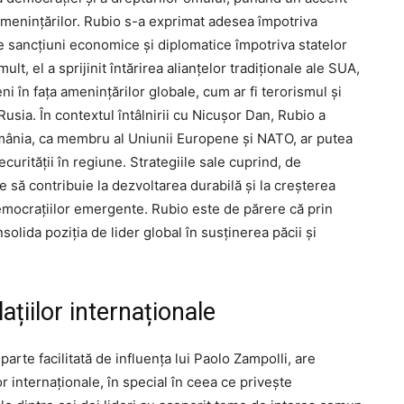
amenințărilor. Rubio s-a exprimat adesea împotriva
e sancțiuni economice și diplomatice împotriva statelor
t, el a sprijinit întărirea alianțelor tradiționale ale SUA,
i în fața amenințărilor globale, cum ar fi terorismul și
sia. În contextul întâlnirii cu Nicușor Dan, Rubio a
mânia, ca membru al Uniunii Europene și NATO, ar putea
ecurității în regiune. Strategiile sale cuprind, de
 să contribuie la dezvoltarea durabilă și la creșterea
mocrațiilor emergente. Rubio este de părere că prin
solida poziția de lider global în susținerea păcii și
ațiilor internaționale
arte facilitată de influența lui Paolo Zampolli, are
or internaționale, în special în ceea ce privește