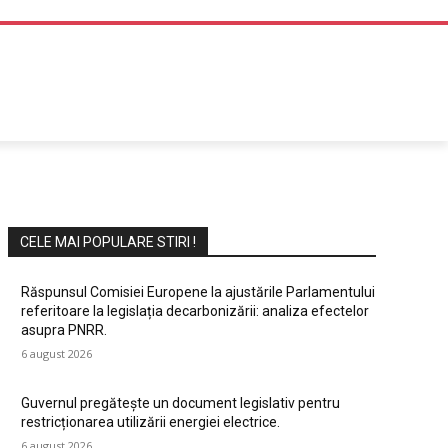
DIVERTISMENT
CELE MAI POPULARE STIRI !
Răspunsul Comisiei Europene la ajustările Parlamentului
referitoare la legislația decarbonizării: analiza efectelor
asupra PNRR.
6 august 2026
Guvernul pregătește un document legislativ pentru
restricționarea utilizării energiei electrice.
6 august 2026