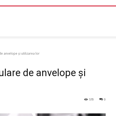
TEHNOLOGIE
LIFE STYLE
SANATATE SI MEDICINA
 anvelope și utilizarea lor
lare de anvelope și
570
0