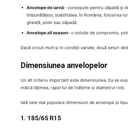
Anvelope de iarnă
– concepute pentru zăpadă și dr
îmbunătățesc stabilitatea. În România, folosirea lo
gheață, polei sau zăpadă.
Anvelope all season
– o soluție de compromis, potr
Dacă circuli mult și în condiții variate, două seturi d
Dimensiunea anvelopelor
Un alt criteriu important este dimensiunea. Ea se expri
indică lățimea, raportul de înălțime și diametrul roții.
Iată cele mai populare dimensiuni de anvelope și tip
1. 185/65 R15