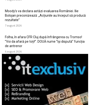
Moody’s va declara astăzi evaluarea României. Ilie
Bolojan preconizează: „Acțiunile au început să producă
rezultate”
7 august 2026
Folha, în afara CFR Cluj după înfrângerea cu Tromso!
”Voi da afară pe toți!”. DOUĂ nume ”își dispută” funcția
de antrenor
6 august 2026