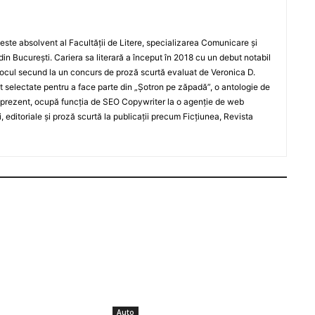
este absolvent al Facultății de Litere, specializarea Comunicare și
i din București. Cariera sa literară a început în 2018 cu un debut notabil
 locul secund la un concurs de proză scurtă evaluat de Veronica D.
ost selectate pentru a face parte din „Șotron pe zăpadă”, o antologie de
În prezent, ocupă funcția de SEO Copywriter la o agenție de web
i, editoriale și proză scurtă la publicații precum Ficțiunea, Revista
Auto