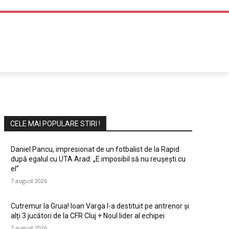
DIVERTISMENT
CELE MAI POPULARE STIRI !
Daniel Pancu, impresionat de un fotbalist de la Rapid
după egalul cu UTA Arad: „E imposibil să nu reușești cu
el”
7 august 2026
Cutremur la Gruia! Ioan Varga l-a destituit pe antrenor și
alți 3 jucători de la CFR Cluj + Noul lider al echipei
7 august 2026