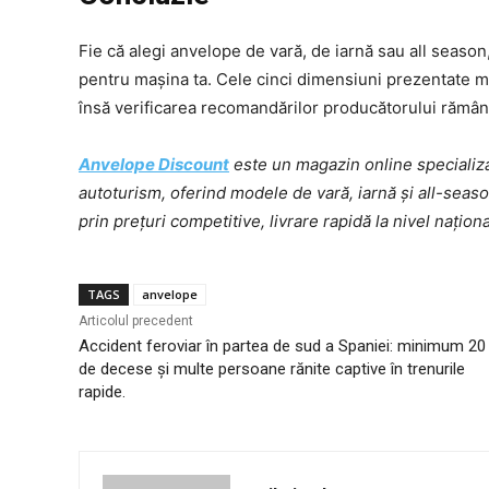
Fie că alegi anvelope de vară, de iarnă sau all seaso
pentru mașina ta. Cele cinci dimensiuni prezentate mai
însă verificarea recomandărilor producătorului rămân
Anvelope Discount
este un magazin online specializa
autoturism, oferind modele de vară, iarnă și all-sea
prin prețuri competitive, livrare rapidă la nivel națion
TAGS
anvelope
Articolul precedent
Accident feroviar în partea de sud a Spaniei: minimum 20
de decese și multe persoane rănite captive în trenurile
rapide.