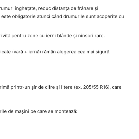
umuri înghețate, reduc distanța de frânare și
r este obligatorie atunci când drumurile sunt acoperite cu
ivită pentru zone cu ierni blânde și ninsori rare.
edicate (vară + iarnă) rămân alegerea cea mai sigură.
mă printr-un șir de cifre și litere (ex. 205/55 R16), care
urile de mașini pe care se montează: