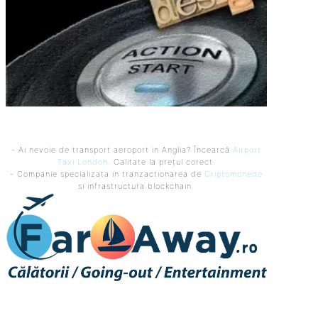
- Ai nevoie de transport aeroport in Anglia? Încearcă
Airport
Taxi London
. Calitate la prețul corect.
- Companie specializata in tranzactionarea de
Criptomonede
si infrastructura blockchain.