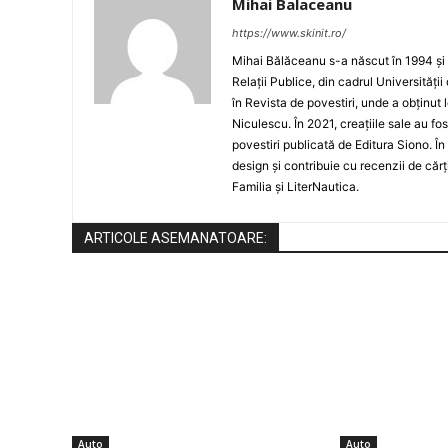
Mihai Balaceanu
https://www.skinit.ro/
Mihai Bălăceanu s-a născut în 1994 și 
Relații Publice, din cadrul Universități
în Revista de povestiri, unde a obținut
Niculescu. În 2021, creațiile sale au f
povestiri publicată de Editura Siono. 
design și contribuie cu recenzii de cărț
Familia și LiterNautica.
ARTICOLE ASEMANATOARE:
Auto
Auto