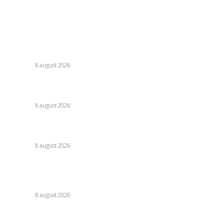
Contact
Ultimele postari:
Farul – Csikszereda 3-2: „Marinarii” câștigă la Ovidiu într-o
partidă fascinantă împotriva ciucanilor.
DIVERSE
8 august 2026
Nu s-au retras! » Ce s-a petrecut pe teren, imediat după
Dinamo – FC Voluntari 4-0
DIVERSE
8 august 2026
Cristi Chivu a formulat o părere evidentă după Juventus –
Inter 1-2: „Nu mi-a fost deloc pe plac!”
DIVERSE
8 august 2026
România se află în fața pericolului unui blackout complet
dacă dificultățile din sectorul energetic se intensifică.
Specialiștii cer inspecții…
DIVERSE
8 august 2026