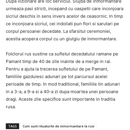
Dupa vizionare are loc serviciul. Slujba de inmormantare
urmeaza pasi stricti, incepand cu oaspetii care inconjoara
sicriul deschis in sens invers acelor de ceasornic. In timp
ce inconjoara sicriul, cei indoliati pun flori si sarutari pe
corpul persoanei decedate. La sfarsitul ceremoniei,
acestia acopera corpul cu un giulgiu de inmormantare.
Folclorul rus sustine ca sufletul decedatului ramane pe
Pamant timp de 40 de zile inainte de a merge in rai.
Pentru a ajuta la trecerea sufletului de pe Pamant,
familiile gazduiesc adunari pe tot parcursul acelei
perioade de timp. In mod traditional, familiile tin adunari
in a 3-a, a 9-a si a 40-a zi dupa moartea unei persoane
dragi. Aceste zile specifice sunt importante in traditia
rusa.
TAGS
Cum sunt ritualurile de inmormantare la rusi