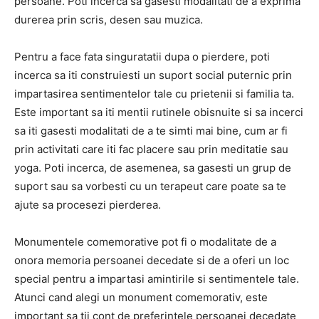
persoane. Poti incerca sa gasesti modalitati de a exprima
durerea prin scris, desen sau muzica.
Pentru a face fata singuratatii dupa o pierdere, poti
incerca sa iti construiesti un suport social puternic prin
impartasirea sentimentelor tale cu prietenii si familia ta.
Este important sa iti mentii rutinele obisnuite si sa incerci
sa iti gasesti modalitati de a te simti mai bine, cum ar fi
prin activitati care iti fac placere sau prin meditatie sau
yoga. Poti incerca, de asemenea, sa gasesti un grup de
suport sau sa vorbesti cu un terapeut care poate sa te
ajute sa procesezi pierderea.
Monumentele comemorative pot fi o modalitate de a
onora memoria persoanei decedate si de a oferi un loc
special pentru a impartasi amintirile si sentimentele tale.
Atunci cand alegi un monument comemorativ, este
important sa tii cont de preferintele persoanei decedate