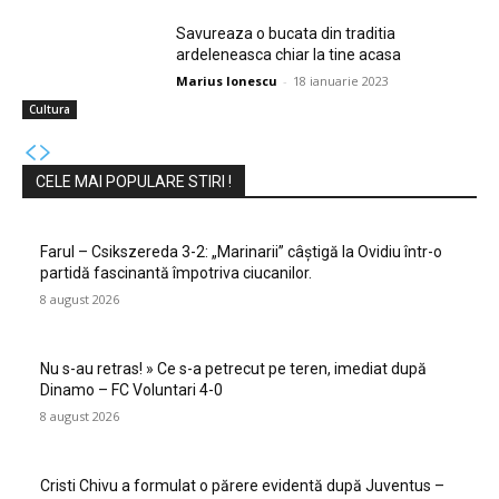
Savureaza o bucata din traditia
ardeleneasca chiar la tine acasa
Marius Ionescu
-
18 ianuarie 2023
Cultura
CELE MAI POPULARE STIRI !
Farul – Csikszereda 3-2: „Marinarii” câștigă la Ovidiu într-o
partidă fascinantă împotriva ciucanilor.
8 august 2026
Nu s-au retras! » Ce s-a petrecut pe teren, imediat după
Dinamo – FC Voluntari 4-0
8 august 2026
Cristi Chivu a formulat o părere evidentă după Juventus –