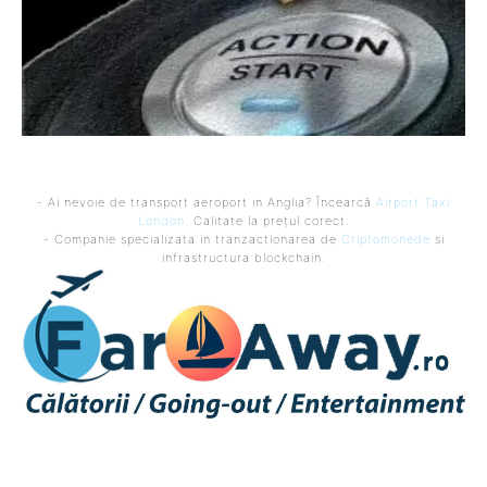
- Ai nevoie de transport aeroport in Anglia? Încearcă
Airport Taxi
London
. Calitate la prețul corect.
- Companie specializata in tranzactionarea de
Criptomonede
si
infrastructura blockchain.