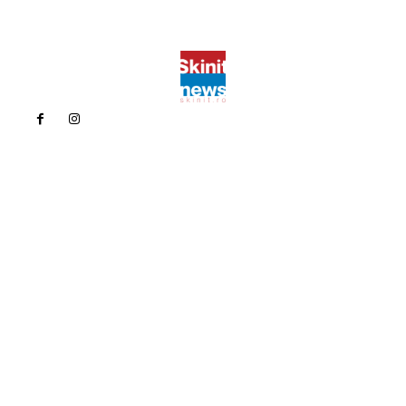
Politica de confidentialitate
Politica cookies (GDPR)
Contact
Bun venit la Skinit.ro !
Skinit News este site-ul dvs. de știri, divertisment, muzică. Vă
oferim cele mai recente știri de ultimă oră și videoclipuri direct
din industria divertismentului.
Contacteaza-ne oricand la adresa:
contact@skinit.ro
Politica de confidentialitate
Politica cookies (GDPR)