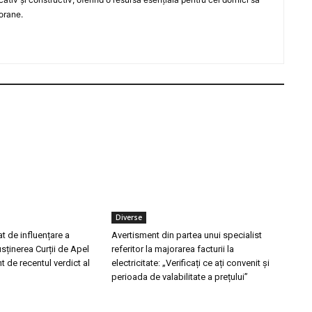
orane.
Diverse
at de influențare a
Avertisment din partea unui specialist
usținerea Curții de Apel
referitor la majorarea facturii la
t de recentul verdict al
electricitate: „Verificați ce ați convenit și
perioada de valabilitate a prețului”