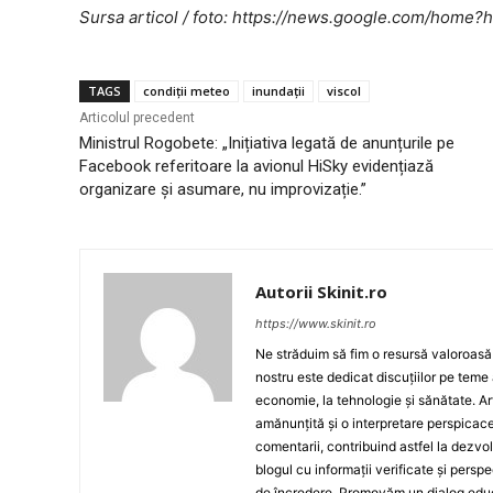
Sursa articol / foto: https://news.google.com/ho
TAGS
condiții meteo
inundații
viscol
Articolul precedent
Ministrul Rogobete: „Inițiativa legată de anunțurile pe
Facebook referitoare la avionul HiSky evidențiază
organizare și asumare, nu improvizație.”
Autorii Skinit.ro
https://www.skinit.ro
Ne străduim să fim o resursă valoroasă p
nostru este dedicat discuțiilor pe teme 
economie, la tehnologie și sănătate. A
amănunțită și o interpretare perspicace 
comentarii, contribuind astfel la dezv
blogul cu informații verificate și persp
de încredere. Promovăm un dialog educat