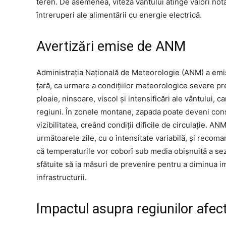
teren. De asemenea, viteza vântului atinge valori notab
întreruperi ale alimentării cu energie electrică.
Avertizări emise de ANM
Administrația Națională de Meteorologie (ANM) a emis
țară, ca urmare a condițiilor meteorologice severe pr
ploaie, ninsoare, viscol și intensificări ale vântului,
regiuni. În zonele montane, zapada poate deveni consi
vizibilitatea, creând condiții dificile de circulație. 
următoarele zile, cu o intensitate variabilă, și recom
că temperaturile vor coborî sub media obișnuită a sez
sfătuite să ia măsuri de prevenire pentru a diminua 
infrastructurii.
Impactul asupra regiunilor afec