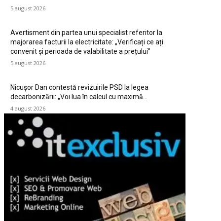
5 august 2026
Avertisment din partea unui specialist referitor la
majorarea facturii la electricitate: „Verificați ce ați
convenit și perioada de valabilitate a prețului”
5 august 2026
Nicușor Dan contestă revizuirile PSD la legea
decarbonizării: „Voi lua în calcul cu maximă…
4 august 2026