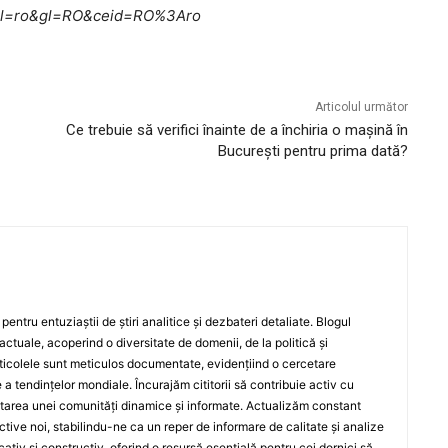
me?hl=ro&gl=RO&ceid=RO%3Aro
Articolul următor
Ce trebuie să verifici înainte de a închiria o mașină în
București pentru prima dată?
entru entuziaștii de știri analitice și dezbateri detaliate. Blogul
actuale, acoperind o diversitate de domenii, de la politică și
rticolele sunt meticulos documentate, evidențiind o cercetare
a tendințelor mondiale. Încurajăm cititorii să contribuie activ cu
oltarea unei comunități dinamice și informate. Actualizăm constant
ective noi, stabilindu-ne ca un reper de informare de calitate și analize
iv și constructiv, oferind o resursă esențială pentru cei dornici să