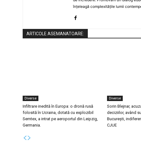
înțeleagă complexitățile lumii contemp
ARTICOLE ASEMANATOARE:
Diverse
Diverse
Infiltrare inedită în Europa: o dronă rusă
Sorin Blejnar, acuz
folosită în Ucraina, dotată cu explozibil
deciziilor, având s
Semtex, a intrat pe aeroportul din Leipzig,
București, indiferen
Germania.
CJUE