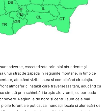
e sunt adverse, caracterizate prin ploi abundente și
a unui strat de zăpadă în regiunile montane, în timp ce
entare, afectând vizibilitatea și complicând circulația.
ont atmosferic instabil care traversează țara, aducând cu
ace simțită prin schimbări bruște ale vremii, cu perioade
or severe. Regiunile de nord și centru sunt cele mai
 ploile torențiale pot cauza inundații locale și alunecări de