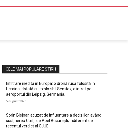
DIVERTISMENT
CELE MAI POPULARE STIRI !
Infiltrare inedită în Europa: o dronă rusă folosită în
Ucraina, dotată cu explozibil Semtex, a intrat pe
aeroportul din Leipzig, Germania.
5 august 2026
Sorin Blejnar, acuzat de influențare a deciziilor, având
susținerea Curții de Apel București, indiferent de
recentul verdict al CJUE