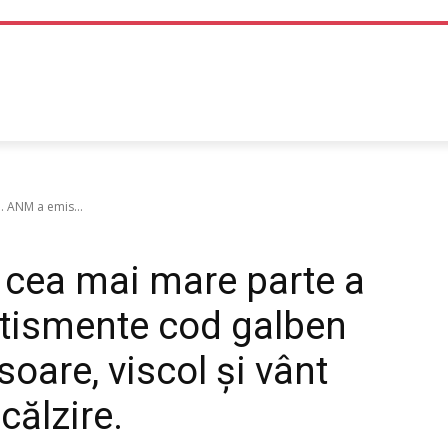
TEHNOLOGIE
LIFE STYLE
SANATATE SI MEDICINA
. ANM a emis...
 cea mai mare parte a
rtismente cod galben
soare, viscol și vânt
călzire.