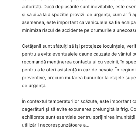
autorități. Dacă deplasările sunt inevitabile, este es
și să aibă la dispoziție provizii de urgență, cum ar fi 
asemenea, este important ca vehiculele să fie echipat
minimiza riscul de accidente pe drumurile alunecoas
Cetățenii sunt sfătuiți să își protejeze locuințele, ver
pentru a evita eventualele daune cauzate de vântul pu
recomandă menținerea contactului cu vecinii, în spec
pentru a le oferi asistență în caz de nevoie. În regiuni
preventive, precum mutarea bunurilor la etajele super
de urgență.
În contextul temperaturilor scăzute, este important c
degerături și să evite expunerea prelungită la frig. 
echilibrate sunt esențiale pentru sprijinirea imunită
utilizării necorespunzătoare a…