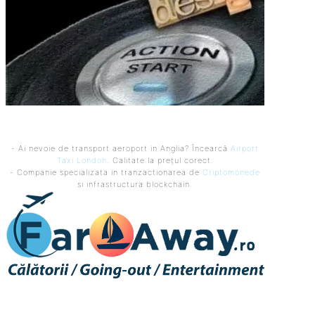
- Ai nevoie de transport aeroport in Anglia? Încearcă
Airport
Taxi London
. Calitate la prețul corect.
- Companie specializata in tranzactionarea de
Criptomonede
si infrastructura blockchain.