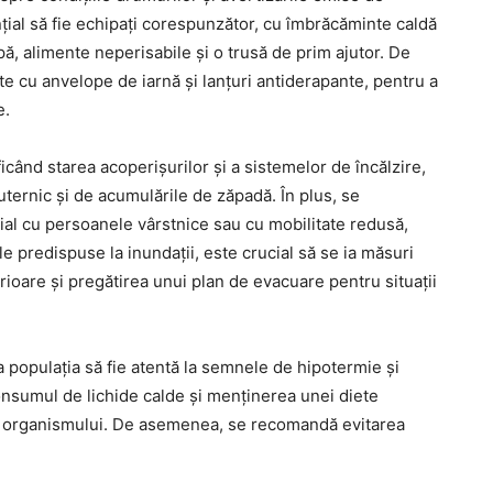
ențial să fie echipați corespunzător, cu îmbrăcăminte caldă
apă, alimente neperisabile și o trusă de prim ajutor. De
e cu anvelope de iarnă și lanțuri antiderapante, pentru a
e.
ificând starea acoperișurilor și a sistemelor de încălzire,
ternic și de acumulările de zăpadă. În plus, se
ial cu persoanele vârstnice sau cu mobilitate redusă,
le predispuse la inundații, este crucial să se ia măsuri
ioare și pregătirea unui plan de evacuare pentru situații
a populația să fie atentă la semnele de hipotermie și
Consumul de lichide calde și menținerea unei diete
ții organismului. De asemenea, se recomandă evitarea