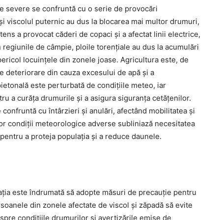
 severe se confruntă cu o serie de provocări
i viscolul puternic au dus la blocarea mai multor drumuri,
ens a provocat căderi de copaci și a afectat linii electrice,
n regiunile de câmpie, ploile torențiale au dus la acumulări
ericol locuințele din zonele joase. Agricultura este, de
de deteriorare din cauza excesului de apă și a
 pietonală este perturbată de condițiile meteo, iar
tru a curăța drumurile și a asigura siguranța cetățenilor.
confruntă cu întârzieri și anulări, afectând mobilitatea și
tor condiții meteorologice adverse subliniază necesitatea
r pentru a proteja populația și a reduce daunele.
lația este îndrumată să adopte măsuri de precauție pentru
ersoanele din zonele afectate de viscol și zăpadă să evite
spre condițiile drumurilor și avertizările emise de