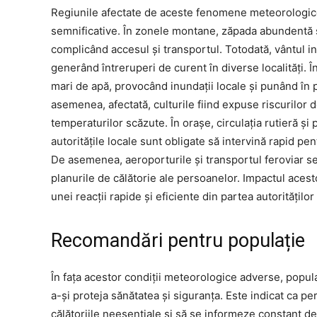
Regiunile afectate de aceste fenomene meteorologice
semnificative. În zonele montane, zăpada abundentă ș
complicând accesul și transportul. Totodată, vântul int
generând întreruperi de curent în diverse localități. Î
mari de apă, provocând inundații locale și punând în p
asemenea, afectată, culturile fiind expuse riscurilor 
temperaturilor scăzute. În orașe, circulația rutieră și
autoritățile locale sunt obligate să intervină rapid pen
De asemenea, aeroporturile și transportul feroviar se 
planurile de călătorie ale persoanelor. Impactul aces
unei reacții rapide și eficiente din partea autoritățilo
Recomandări pentru populație
În fața acestor condiții meteorologice adverse, popu
a-și proteja sănătatea și siguranța. Este indicat ca p
călătoriile neesențiale și să se informeze constant de