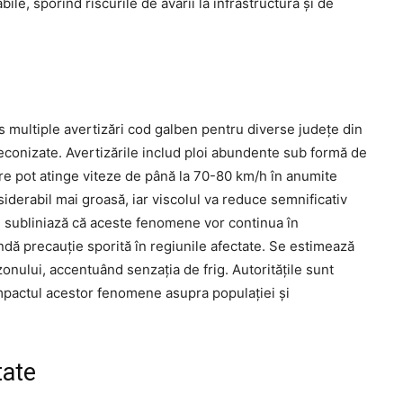
ile, sporind riscurile de avarii la infrastructură și de
 multiple avertizări cod galben pentru diverse județe din
econizate. Avertizările includ ploi abundente sub formă de
 care pot atinge viteze de până la 70-80 km/h în anumite
derabil mai groasă, iar viscolul va reduce semnificativ
ANM subliniază că aceste fenomene vor continua în
andă precauție sporită în regiunile afectate. Se estimează
onului, accentuând senzația de frig. Autoritățile sunt
impactul acestor fenomene asupra populației și
tate