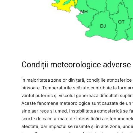
Condiții meteorologice adverse
În majoritatea zonelor din țară, condițiile atmosferic
ninsoare. Temperaturile scăzute contribuie la formare
vântul puternic și viscolul generează dificultăți suplim
Aceste fenomene meteorologice sunt cauzate de un fr
sine aer rece și umed. Instabilitatea atmosferică se f
scurte de calm urmate de intensificări ale fenomenel
afectate, dar impactul se resimte și în alte zone, unde