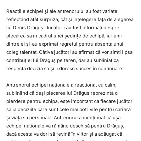
Reacțiile echipei și ale antrenorului au fost variate,
reflectând atât surpriză, cât și înțelegere față de alegerea
lui Denis Drăguș. Jucătorii au fost informați despre
plecarea sa în cadrul unei ședințe de echipă, iar unii
dintre ei și-au exprimat regretul pentru absența unui
coleg talentat. Câțiva jucători au afirmat că vor simți lipsa
contribuției lui Drăguș pe teren, dar au subliniat că
respectă decizia sa și îi doresc succes în continuare.
Antrenorul echipei naționale a reacționat cu calm,
subliniind că deși plecarea lui Drăguș reprezintă o
pierdere pentru echipă, este important ca fiecare jucător
să ia deciziile care sunt cele mai potrivite pentru cariera
și viața sa personală. Antrenorul a menționat că ușa
echipei naționale va rămâne deschisă pentru Drăguș,
dacă acesta va dori să revină în viitor și a adăugat că