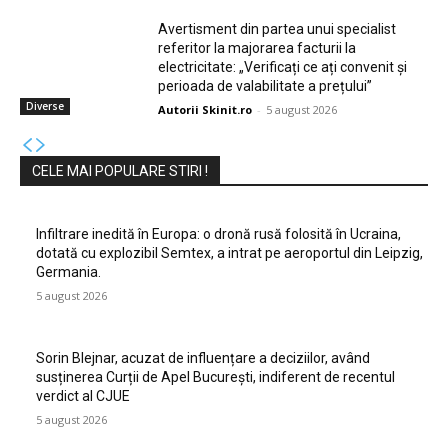
Avertisment din partea unui specialist
referitor la majorarea facturii la
electricitate: „Verificați ce ați convenit și
perioada de valabilitate a prețului”
Diverse
Autorii Skinit.ro
-
5 august 2026
CELE MAI POPULARE STIRI !
Infiltrare inedită în Europa: o dronă rusă folosită în Ucraina,
dotată cu explozibil Semtex, a intrat pe aeroportul din Leipzig,
Germania.
5 august 2026
Sorin Blejnar, acuzat de influențare a deciziilor, având
susținerea Curții de Apel București, indiferent de recentul
verdict al CJUE
5 august 2026