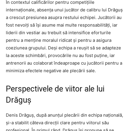
În contextul calificărilor pentru competițiile
internaționale, absența unui jucător de calibru lui Drăguș
a crescut presiunea asupra restului echipei. Jucătorii au
fost nevoiți să își asume mai multe responsabilități, iar
liderii din vestiar au trebuit să intensifice eforturile
pentru a menține moralul ridicat și pentru a asigura
coeziunea grupului. Deși echipa a reușit să se adapteze
la aceste schimbări, provocările nu au fost puține, iar
antrenorii au colaborat îndeaproape cu jucătorii pentru a
minimiza efectele negative ale plecării sale.
Perspectivele de viitor ale lui
Drăguș
Denis Drăguș, după anunțul plecării din echipa națională,
și-a stabilit câteva direcții clare pentru viitorul său
profesional. În primul rând, Drăguș își propune să se