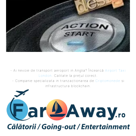
- Ai nevoie de transport aeroport in Anglia? Încearcă
Airport Taxi
London
. Calitate la prețul corect.
- Companie specializata in tranzactionarea de
Criptomonede
si
infrastructura blockchain.