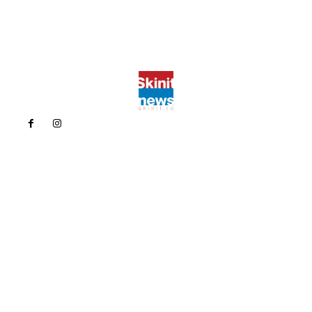
Politica de confidentialitate
Politica cookies (GDPR)
Contact
Bun venit la Skinit.ro !
Skinit News este site-ul dvs. de știri, divertisment, muzică. Vă
oferim cele mai recente știri de ultimă oră și videoclipuri direct
din industria divertismentului.
Contacteaza-ne oricand la adresa:
contact@skinit.ro
Politica de confidentialitate