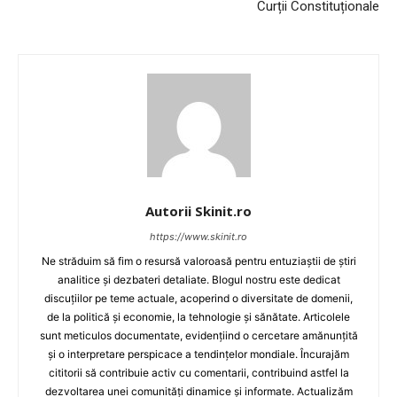
Curții Constituționale
Autorii Skinit.ro
https://www.skinit.ro
Ne străduim să fim o resursă valoroasă pentru entuziaștii de știri
analitice și dezbateri detaliate. Blogul nostru este dedicat
discuțiilor pe teme actuale, acoperind o diversitate de domenii,
de la politică și economie, la tehnologie și sănătate. Articolele
sunt meticulos documentate, evidențiind o cercetare amănunțită
și o interpretare perspicace a tendințelor mondiale. Încurajăm
cititorii să contribuie activ cu comentarii, contribuind astfel la
dezvoltarea unei comunități dinamice și informate. Actualizăm