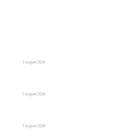
Politica cookies (GDPR)
Contact
Ultimele postari:
Infiltrare inedită în Europa: o dronă rusă folosită în Ucraina,
dotată cu explozibil Semtex, a intrat pe aeroportul din
Leipzig, Germania.
DIVERSE
5 august 2026
Sorin Blejnar, acuzat de influențare a deciziilor, având
susținerea Curții de Apel București, indiferent de recentul
verdict al CJUE
DIVERSE
5 august 2026
Avertisment din partea unui specialist referitor la
majorarea facturii la electricitate: „Verificați ce ați convenit
și perioada de valabilitate a prețului”
DIVERSE
5 august 2026
Nicușor Dan contestă revizuirile PSD la legea