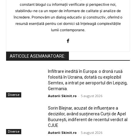
constant blogul cu informații verificate și perspective noi,
stabilindu-ne ca un reper de informare de calitate și analize de
încredere. Promovăm un dialog educativ și constructiv, oferind o
resursă esențială pentru cei dornici să înțeleagă complexitățile
lumii contemporane.
ARTICOLE ASEMANATOARE:
Infiltrare inedită în Europa: o dronă rusă
folosită în Ucraina, dotată cu explozibil
Semtex, a intrat pe aeroportul din Leipzig,
Germania.
Diverse
Autorii Skinit.ro
-
5 august 2026
Sorin Blejnar, acuzat de influențare a
deciziilor, având susținerea Curții de Apel
București, indiferent de recentul verdict al
CJUE
Diverse
Autorii Skinit.ro
-
5 august 2026