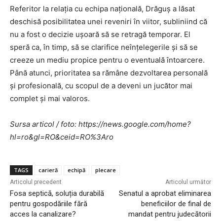
Referitor la relația cu echipa națională, Drăguș a lăsat
deschisă posibilitatea unei reveniri în viitor, subliniind că
nu a fost o decizie ușoară să se retragă temporar. El
speră ca, în timp, să se clarifice neînțelegerile și să se
creeze un mediu propice pentru o eventuală întoarcere.
Până atunci, prioritatea sa rămâne dezvoltarea personală
și profesională, cu scopul de a deveni un jucător mai
complet și mai valoros.
Sursa articol / foto: https://news.google.com/home?
hl=ro&gl=RO&ceid=RO%3Aro
TAGS
carieră
echipă
plecare
Articolul precedent
Articolul următor
Fosa septică, soluția durabilă
Senatul a aprobat eliminarea
pentru gospodăriile fără
beneficiilor de final de
acces la canalizare?
mandat pentru judecătorii