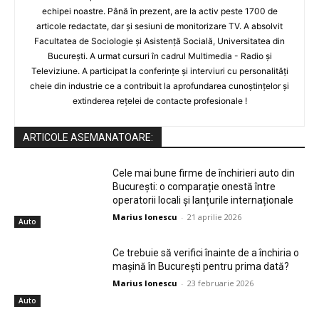
echipei noastre. Până în prezent, are la activ peste 1700 de
articole redactate, dar și sesiuni de monitorizare TV. A absolvit
Facultatea de Sociologie și Asistență Socială, Universitatea din
București. A urmat cursuri în cadrul Multimedia - Radio și
Televiziune. A participat la conferințe și interviuri cu personalități
cheie din industrie ce a contribuit la aprofundarea cunoștințelor și
extinderea rețelei de contacte profesionale !
ARTICOLE ASEMANATOARE:
Cele mai bune firme de închirieri auto din
București: o comparație onestă între
operatorii locali și lanțurile internaționale
Marius Ionescu
-
21 aprilie 2026
Auto
Ce trebuie să verifici înainte de a închiria o
mașină în București pentru prima dată?
Marius Ionescu
-
23 februarie 2026
Auto