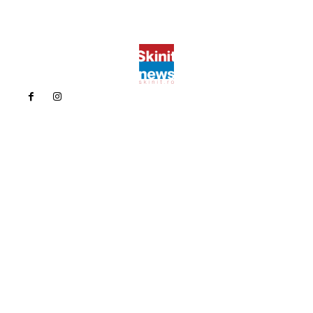
Politica de confidentialitate
Politica cookies (GDPR)
Contact
Bun venit la Skinit.ro !
Skinit News este site-ul dvs. de știri, divertisment, muzică. Vă
oferim cele mai recente știri de ultimă oră și videoclipuri direct
din industria divertismentului.
Contacteaza-ne oricand la adresa:
contact@skinit.ro
Politica de confidentialitate
Politica cookies (GDPR)