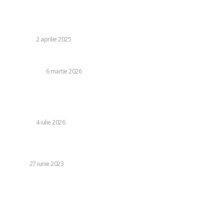
Stiri populare:
Factori esențiali în alegerea unei proceduri estetice
DIVERSE
2 aprilie 2025
Ce riscuri îți asumi când joci la un cazinou fără licență?
DISTRACTIE
6 martie 2026
Mesajul Statelor Unite pentru România, cu ocazia a 250 de
ani de la crearea Statelor Unite. O viziune remarcabilă
asupra Castelului Bran.
DIVERSE
4 iulie 2026
Avantajele achiziționării unui vehicul dintr-un parc auto
rulate
AUTO
27 iunie 2023
Categorii:
Diverse
1246
Life Style
126