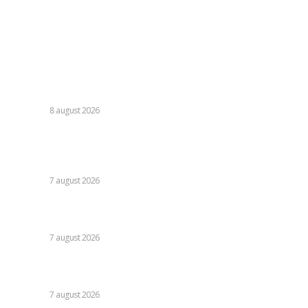
Contact
Ultimele postari:
România se află în fața pericolului unui blackout complet
dacă dificultățile din sectorul energetic se intensifică.
Specialiștii cer inspecții…
DIVERSE
8 august 2026
Nicușor Dan, referitor la decizia Moody’s: „Ratingul
României menținut grație eforturilor instituțiilor, ale
cetățenilor și ale sectorului de afaceri”
DIVERSE
7 august 2026
Daniel Pancu, impresionat de un fotbalist de la Rapid după
egalul cu UTA Arad: „E imposibil să nu reușești cu el”
DIVERSE
7 august 2026
Cutremur la Gruia! Ioan Varga l-a destituit pe antrenor și
alți 3 jucători de la CFR Cluj + Noul lider al echipei
DIVERSE
7 august 2026