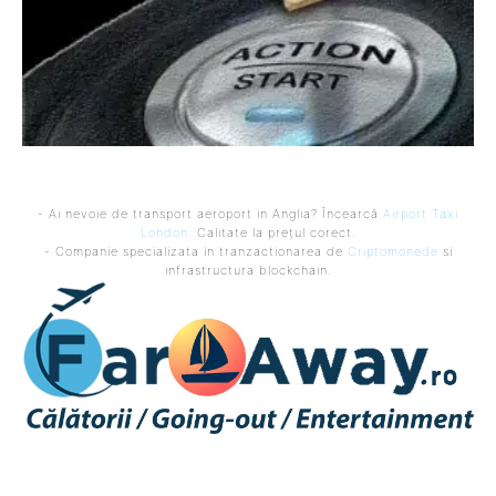
- Ai nevoie de transport aeroport in Anglia? Încearcă
Airport Taxi
London
. Calitate la prețul corect.
- Companie specializata in tranzactionarea de
Criptomonede
si
infrastructura blockchain.