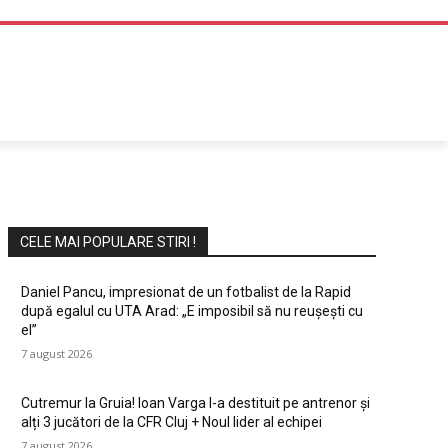
DIVERTISMENT
CELE MAI POPULARE STIRI !
Daniel Pancu, impresionat de un fotbalist de la Rapid
după egalul cu UTA Arad: „E imposibil să nu reușești cu
el”
7 august 2026
Cutremur la Gruia! Ioan Varga l-a destituit pe antrenor și
alți 3 jucători de la CFR Cluj + Noul lider al echipei
7 august 2026