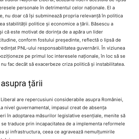
nteresele personale în detrimentul celor naționale. El a
te, nu doar că își subminează propria relevanță în politica
 stabilității politice și economice a țării. Băsescu a
i că este motivat de dorința de a apăra un lider
itudine, conform fostului președinte, reflectă o lipsă de
redințat PNL-ului responsabilitatea guvernării. În viziunea
poziționeze pe primul loc interesele naționale, în loc să se
 fac decât să exacerbeze criza politică și instabilitatea.
 asupra țării
al Liberal are repercusiuni considerabile asupra României,
 La nivel guvernamental, impasul creat de absența
ieri în adoptarea măsurilor legislative esențiale, menite să
u se traduce prin incapacitatea de a implementa reformele
a și infrastructura, ceea ce agravează nemulțumirile