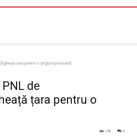
TEHNOLOGIE
LIFE STYLE
SANATATE SI MEDICINA
„Îngheață țara pentru o singură persoană”
 PNL de
gheață țara pentru o
179
0