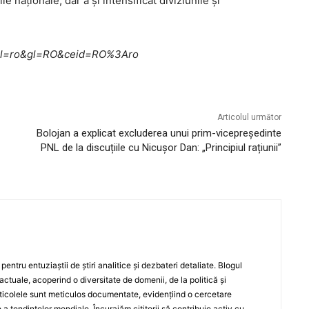
le naționale, dar a și intensificat diviziunile și
me?hl=ro&gl=RO&ceid=RO%3Aro
Articolul următor
Bolojan a explicat excluderea unui prim-vicepreședinte
PNL de la discuțiile cu Nicușor Dan: „Principiul rațiunii”
entru entuziaștii de știri analitice și dezbateri detaliate. Blogul
actuale, acoperind o diversitate de domenii, de la politică și
rticolele sunt meticulos documentate, evidențiind o cercetare
a tendințelor mondiale. Încurajăm cititorii să contribuie activ cu