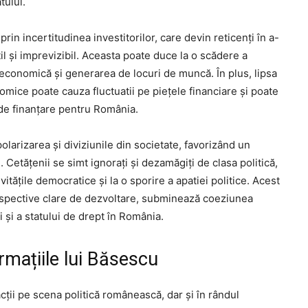
tului.
rin incertitudinea investitorilor, care devin reticenți în a-
til și imprevizibil. Aceasta poate duce la o scădere a
a economică și generarea de locuri de muncă. În plus, lipsa
nomice poate cauza fluctuatii pe piețele financiare și poate
 de finanțare pentru România.
polarizarea și diviziunile din societate, favorizând un
. Cetățenii se simt ignorați și dezamăgiți de clasa politică,
itățile democratice și la o sporire a apatiei politice. Acest
perspective clare de dezvoltare, subminează coeziunea
i și a statului de drept în România.
firmațiile lui Băsescu
acții pe scena politică românească, dar și în rândul