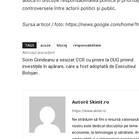
aducă în discuție responsabilitatea politică și priorități
controversele între actorii politici și public.
Sursa articol / foto: https://news.google.com/ho
TAGS
acuze
blocaj
responsabilitate
Articolul precedent
Sorin Grindeanu a sesizat CCR cu privire la OUG privind
investițiile în apărare, care a fost adoptată de Executivul
Bolojan…
Autorii Skinit.ro
https://www.skinit.ro
Ne străduim să fim o resursă valoroasă p
nostru este dedicat discuțiilor pe teme 
economie, la tehnologie și sănătate. A
amănunțită și o interpretare perspicace 