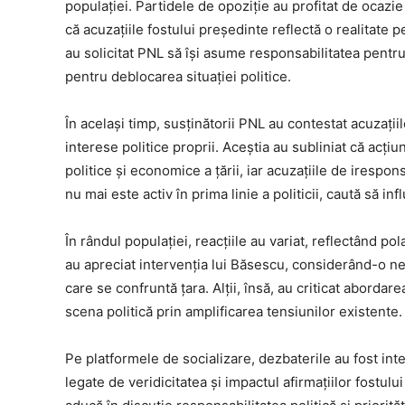
populației. Partidele de opoziție au profitat de ocazie
că acuzațiile fostului președinte reflectă o realitate 
au solicitat PNL să își asume responsabilitatea pentru
pentru deblocarea situației politice.
În același timp, susținătorii PNL au contestat acuzați
interese politice proprii. Aceștia au subliniat că acțiun
politice și economice a țării, iar acuzațiile de iresp
nu mai este activ în prima linie a politicii, caută să i
În rândul populației, reacțiile au variat, reflectând p
au apreciat intervenția lui Băsescu, considerând-o n
care se confruntă țara. Alții, însă, au criticat abordar
scena politică prin amplificarea tensiunilor existente.
Pe platformele de socializare, dezbaterile au fost inte
legate de veridicitatea și impactul afirmațiilor fostulu