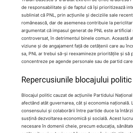
de responsabilitate și de faptul că își prioritizează i
subliniat că PNL, prin acțiunile și deciziile sale recen
românească, dar de asemenea contribuie la periclitarea
argumentat că impasul generat de PNL este artificial ș
controversat, în detrimentul binele comun. Această at
viziune și de angajament față de cetățenii care au înc
sa, PNL ar trebui să-și reexamineze prioritățile și să 
concentreze pe agende personale sau de partid care nu
Repercusiunile blocajului politic
Blocajul politic cauzat de acțiunile Partidului Națion
afectând atât guvernarea, cât și economia națională.
consensului și colaborării între partide duce la întârz
susțină dezvoltarea economică și socială. Acest lucr
necesare în domenii cheie, precum educația, sănătate