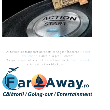
- Ai nevoie de transport aeroport in Anglia? Încearcă
Airport
Taxi London
. Calitate la prețul corect.
- Companie specializata in tranzactionarea de
Criptomonede
si infrastructura blockchain.