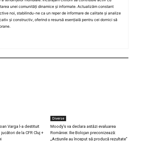
oltarea unei comunități dinamice și informate. Actualizăm constant
ective noi, stabilindu-ne ca un reper de informare de calitate și analize
iv și constructiv, oferind o resursă esențială pentru cei dornici să
orane.
Diverse
Ioan Varga l-a destituit
Moody’s va declara astăzi evaluarea
3 jucători de la CFR Cluj +
României. Ilie Bolojan preconizează:
i
„Acțiunile au început să producă rezultate”