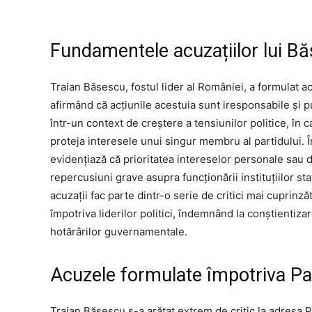
Fundamentele acuzațiilor lui B
Traian Băsescu, fostul lider al României, a formulat ac
afirmând că acțiunile acestuia sunt iresponsabile și pu
într-un context de creștere a tensiunilor politice, în
proteja interesele unui singur membru al partidului. Î
evidențiază că prioritatea intereselor personale sau 
repercusiuni grave asupra funcționării instituțiilor sta
acuzații fac parte dintr-o serie de critici mai cuprin
împotriva liderilor politici, îndemnând la conștientiza
hotărârilor guvernamentale.
Acuzele formulate împotriva Par
Traian Băsescu s-a arătat extrem de critic la adresa Pa