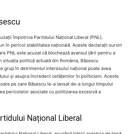
ăsescu
uzații împotriva Partidului Național Liberal (PNL),
n în pericol stabilitatea națională. Aceste declarații survin
 care PNL este acuzat că blochează avansul țării pentru a
n situația politică actuală din România, Băsescu
de grup în detrimentul interesului național poate avea
tului și asupra încrederii cetățenilor în politicieni. Aceste
zătoare pe care Băsescu le-a lansat de-a lungul timpului
rea pericolelor asociate cu politizarea excesivă a
tidului Național Liberal
rtidului Național Liberal, acuzând liderii acestuia de lipsă