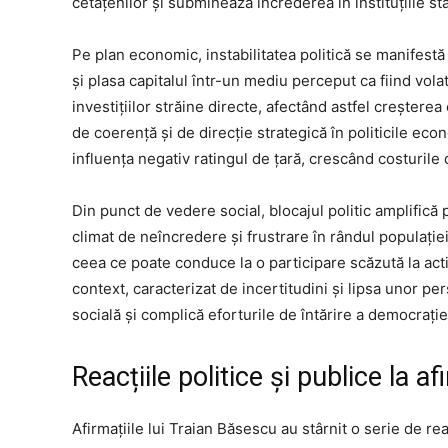
cetățenilor și subminează încrederea în instituțiile sta
Pe plan economic, instabilitatea politică se manifestă p
și plasa capitalul într-un mediu perceput ca fiind vola
investițiilor străine directe, afectând astfel creștere
de coerență și de direcție strategică în politicile eco
influența negativ ratingul de țară, crescând costurile
Din punct de vedere social, blocajul politic amplifică 
climat de neîncredere și frustrare în rândul populației
ceea ce poate conduce la o participare scăzută la activ
context, caracterizat de incertitudini și lipsa unor 
socială și complică eforturile de întărire a democrație
Reacțiile politice și publice la a
Afirmațiile lui Traian Băsescu au stârnit o serie de re