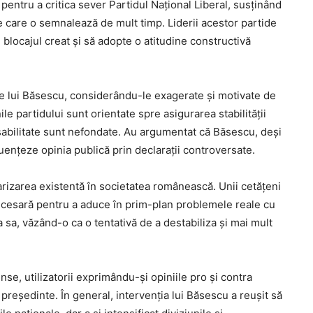
 pentru a critica sever Partidul Național Liberal, susținând
pe care o semnalează de mult timp. Liderii acestor partide
 blocajul creat și să adopte o atitudine constructivă
ile lui Băsescu, considerându-le exagerate și motivate de
ile partidului sunt orientate spre asigurarea stabilității
onsabilitate sunt nefondate. Au argumentat că Băsescu, deși
nfluențeze opinia publică prin declarații controversate.
olarizarea existentă în societatea românească. Unii cetățeni
ecesară pentru a aduce în prim-plan problemele reale cu
ea sa, văzând-o ca o tentativă de a destabiliza și mai mult
nse, utilizatorii exprimându-și opiniile pro și contra
i președinte. În general, intervenția lui Băsescu a reușit să