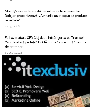
Moody’s va declara astăzi evaluarea României. Ilie
Bolojan preconizează: „Acțiunile au început să producă
rezultate”
7 august 2026
Folha, în afara CFR Cluj după înfrângerea cu Tromso!
”Voi da afară pe toți!”. DOUĂ nume ”își dispută” funcția
de antrenor
6 august 2026