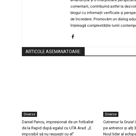
comentarii, contribuind astfel la dezv
blogul cu informații verificate și persp
de încredere. Promovăm un dialog educat
înțeleagă complexitățile lumii contemp
ARTICOLE ASEMANATOARE:
Diverse
Diverse
Daniel Pancu, impresionat de un fotbalist
Cutremur la Gruia! 
de la Rapid după egalul cu UTA Arad: „E
pe antrenor și alți 
imposibil să nu reușești cu el”
Noul lider al echipe