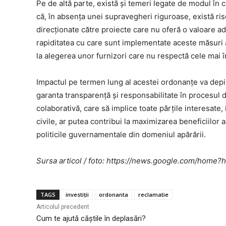
Pe de altă parte, există și temeri legate de modul în ca
că, în absența unei supravegheri riguroase, există riscu
direcționate către proiecte care nu oferă o valoare a
rapiditatea cu care sunt implementate aceste măsuri a
la alegerea unor furnizori care nu respectă cele mai în
Impactul pe termen lung al acestei ordonanțe va depi
garanta transparență și responsabilitate în procesul 
colaborativă, care să implice toate părțile interesate, 
civile, ar putea contribui la maximizarea beneficiilor a
politicile guvernamentale din domeniul apărării.
Sursa articol / foto: https://news.google.com/ho
TAGS
investiții
ordonanta
reclamatie
Articolul precedent
Cum te ajută căștile în deplasări?