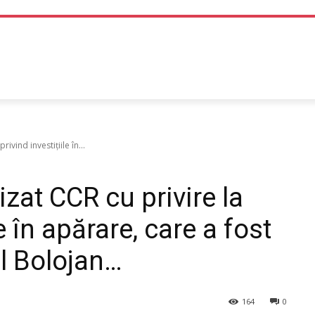
TEHNOLOGIE
LIFE STYLE
SANATATE SI MEDICINA
vind investițiile în...
zat CCR cu privire la
e în apărare, care a fost
l Bolojan…
164
0