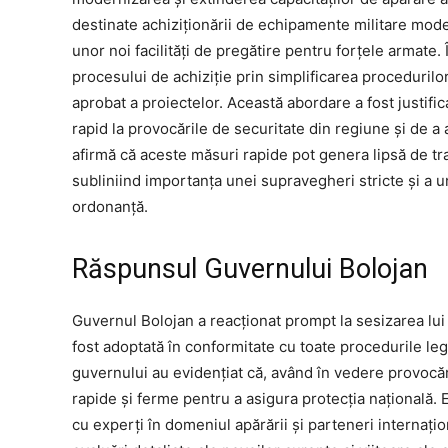
destinate achiziționării de echipamente militare moder
unor noi facilități de pregătire pentru forțele armate
procesului de achiziție prin simplificarea procedurilo
aprobat a proiectelor. Această abordare a fost justifi
rapid la provocările de securitate din regiune și de a a
afirmă că aceste măsuri rapide pot genera lipsă de tra
subliniind importanța unei supravegheri stricte și a un
ordonanță.
Răspunsul Guvernului Bolojan
Guvernul Bolojan a reacționat prompt la sesizarea lu
fost adoptată în conformitate cu toate procedurile leg
guvernului au evidențiat că, având în vedere provocări
rapide și ferme pentru a asigura protecția națională. 
cu experți în domeniul apărării și parteneri internați