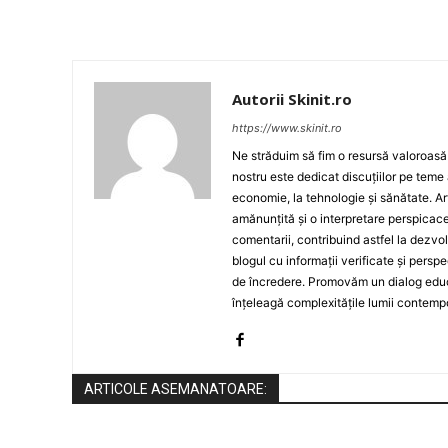
Autorii Skinit.ro
https://www.skinit.ro
Ne străduim să fim o resursă valoroasă p
nostru este dedicat discuțiilor pe teme 
economie, la tehnologie și sănătate. A
amănunțită și o interpretare perspicace 
comentarii, contribuind astfel la dezv
blogul cu informații verificate și persp
de încredere. Promovăm un dialog educat
înțeleagă complexitățile lumii contemp
ARTICOLE ASEMANATOARE: