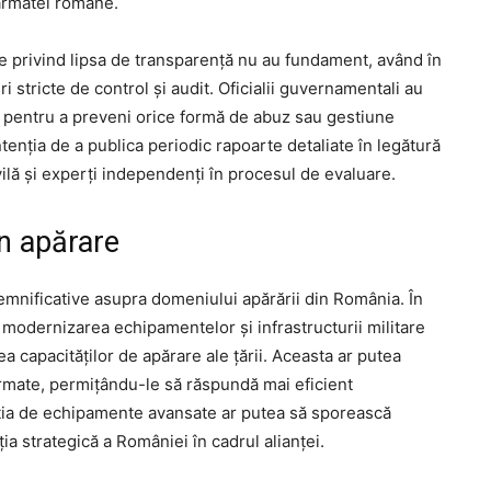
 armatei române.
e privind lipsa de transparență nu au fundament, având în
i stricte de control și audit. Oficialii guvernamentali au
ie pentru a preveni orice formă de abuz sau gestiune
tenția de a publica periodic rapoarte detaliate în legătură
ivilă și experți independenți în procesul de evaluare.
în apărare
mnificative asupra domeniului apărării din România. În
modernizarea echipamentelor și infrastructurii militare
 capacităților de apărare ale țării. Aceasta ar putea
r armate, permițându-le să răspundă mai eficient
ziția de echipamente avansate ar putea să sporească
ția strategică a României în cadrul alianței.