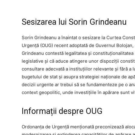
Sesizarea lui Sorin Grindeanu
Sorin Grindeanu a înaintat o sesizare la Curtea Const
Urgență (OUG) recent adoptată de Guvernul Bolojan, ca
Grindeanu contestă legalitatea și constituționalitate
legislative și că aduce atingere unor dispoziții consti
consultare adecvată a instituțiilor relevante și fără 
bugetului de stat și asupra strategiei naționale de 
decizii urgente ar trebui să se fundamenteze pe o anal
context geopolitic, unde investițiile în apărare sunt v
Informații despre OUG
Ordonanța de Urgență menționată preconizează aloca
modernizarea și extinderea capacităților de apărare 