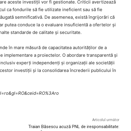
re aceste investiții vor fi gestionate. Criticii avertizează
l ca fondurile să fie utilizate ineficient sau să fie
dăugată semnificativă. De asemenea, există îngrijorări că
r putea conduce la o evaluare insuficientă a ofertelor și
alte standarde de calitate și securitate.
nde în mare măsură de capacitatea autorităților de a
de implementare a proiectelor. O abordare transparentă și
inclusiv experți independenți și organizații ale societății
cestor investiții și la consolidarea încrederii publicului în
me?hl=ro&gl=RO&ceid=RO%3Aro
Articolul următor
Traian Băsescu acuză PNL de iresponsabilitate: