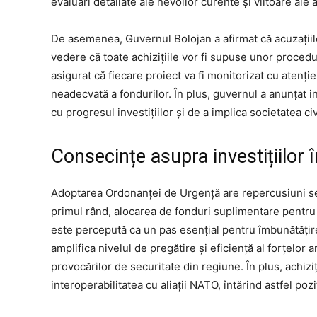
evaluări detaliate ale nevoilor curente și viitoare ale
De asemenea, Guvernul Bolojan a afirmat că acuzațiil
vedere că toate achizițiile vor fi supuse unor procedur
asigurat că fiecare proiect va fi monitorizat cu atenț
neadecvată a fondurilor. În plus, guvernul a anunțat in
cu progresul investițiilor și de a implica societatea c
Consecințe asupra investițiilor 
Adoptarea Ordonanței de Urgență are repercusiuni se
primul rând, alocarea de fonduri suplimentare pentru 
este percepută ca un pas esențial pentru îmbunătățirea
amplifica nivelul de pregătire și eficiență al forțelo
provocărilor de securitate din regiune. În plus, achi
interoperabilitatea cu aliații NATO, întărind astfel pozi