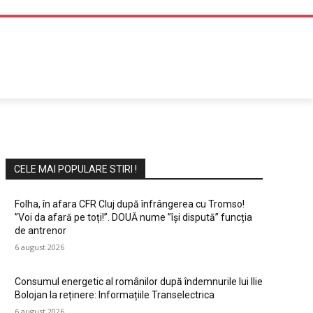
DIVERTISMENT
CELE MAI POPULARE STIRI !
Folha, în afara CFR Cluj după înfrângerea cu Tromso!
”Voi da afară pe toți!”. DOUĂ nume ”își dispută” funcția
de antrenor
6 august 2026
Consumul energetic al românilor după îndemnurile lui Ilie
Bolojan la reținere: Informațiile Transelectrica
6 august 2026