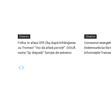
Diverse
Diverse
Folha, în afara CFR Cluj după înfrângerea
Consumul energeti
cu Tromso! ”Voi da afară pe toți!”. DOUĂ
îndemnurile lui Ilie
nume ”își dispută” funcția de antrenor
Informațiile Transe
Bun venit la Skinit.ro !
Ultim
Folha, în 
Skinit News este site-ul dvs. de știri, divertisment,