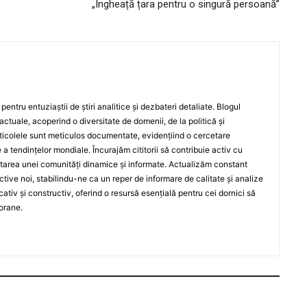
„Îngheață țara pentru o singură persoană”
entru entuziaștii de știri analitice și dezbateri detaliate. Blogul
actuale, acoperind o diversitate de domenii, de la politică și
rticolele sunt meticulos documentate, evidențiind o cercetare
a tendințelor mondiale. Încurajăm cititorii să contribuie activ cu
oltarea unei comunități dinamice și informate. Actualizăm constant
ective noi, stabilindu-ne ca un reper de informare de calitate și analize
iv și constructiv, oferind o resursă esențială pentru cei dornici să
orane.