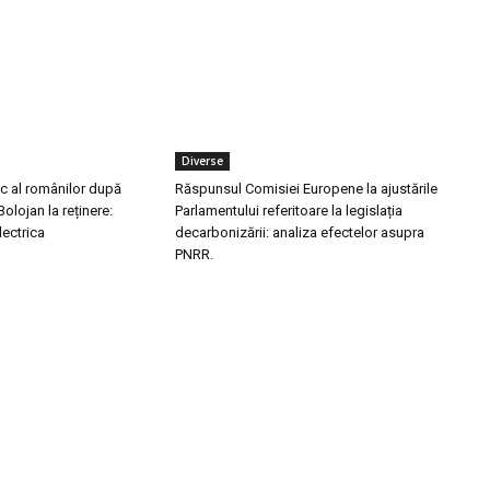
Diverse
c al românilor după
Răspunsul Comisiei Europene la ajustările
 Bolojan la reținere:
Parlamentului referitoare la legislația
lectrica
decarbonizării: analiza efectelor asupra
PNRR.
ele postari:
Stiri popu
afara CFR Cluj după înfrângerea cu
Ghidul tău pentru a