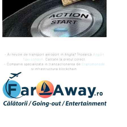
- Ai nevoie de transport aeroport in Anglia? Încearcă
Airport
Taxi London
. Calitate la prețul corect.
- Companie specializata in tranzactionarea de
Criptomonede
si infrastructura blockchain.