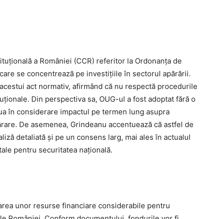
ituțională a României (CCR) referitor la Ordonanța de
re se concentrează pe investițiile în sectorul apărării.
a acestui act normativ, afirmând că nu respectă procedurile
tuționale. Din perspectiva sa, OUG-ul a fost adoptat fără o
a lua în considerare impactul pe termen lung asupra
apărare. De asemenea, Grindeanu accentuează că astfel de
iză detaliată și pe un consens larg, mai ales în actualul
itale pentru securitatea națională.
rea unor resurse financiare considerabile pentru
ale României. Conform documentului, fondurile vor fi