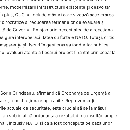
ne, modernizării infrastructurii existente și dezvoltării
. În plus, OUG-ul include măsuri care vizează accelerarea
r birocratice și reducerea termenelor de evaluare și
cată de Guvernul Bolojan prin necesitatea de a reacționa
sigura interoperabilitatea cu forțele NATO. Totuși, criticii
nsparență și riscuri în gestionarea fondurilor publice,
ei evaluări atente a fiecărui proiect finanțat prin această
i Sorin Grindeanu, afirmând că Ordonanța de Urgență a
ale și constituționale aplicabile. Reprezentanții
le actuale de securitate, este crucial să se ia măsuri
Ei au subliniat că ordonanța a rezultat din consultări ample
onali, inclusiv NATO, și că a fost concepută pe baza unor