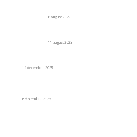
Link building pentru site-uri în limbi străine: ce trebuie să
știi?
BUSINESS SI INDUSTRIE
8 august 2025
Cum pot cărțile de economie și afaceri să-ți schimbe
perspectiva asupra succesului?
BUSINESS SI INDUSTRIE
11 august 2023
Tiruri pe o plajă din Australia: 10 persoane ucise și 12
rănite
DIVERSE
14 decembrie 2025
Rachete cosmice, aur nelegitim și o sarcină de nerealizat
a Legiunii Străine: De ce Europa nu reușește să-și
protejeze granița din Amazon
DIVERSE
6 decembrie 2025
Categorii:
Diverse
1245
Life Style
126