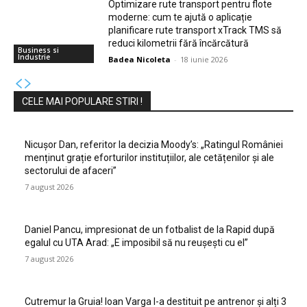
Optimizare rute transport pentru flote
moderne: cum te ajută o aplicație
planificare rute transport xTrack TMS să
reduci kilometrii fără încărcătură
Business si
Industrie
Badea Nicoleta
-
18 iunie 2026
CELE MAI POPULARE STIRI !
Nicușor Dan, referitor la decizia Moody’s: „Ratingul României
menținut grație eforturilor instituțiilor, ale cetățenilor și ale
sectorului de afaceri”
7 august 2026
Daniel Pancu, impresionat de un fotbalist de la Rapid după
egalul cu UTA Arad: „E imposibil să nu reușești cu el”
7 august 2026
Cutremur la Gruia! Ioan Varga l-a destituit pe antrenor și alți 3