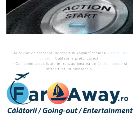
- Ai nevoie de transport aeroport in Anglia? Încearcă
Airport Taxi
London
. Calitate la prețul corect.
- Companie specializata in tranzactionarea de
Criptomonede
si
infrastructura blockchain.