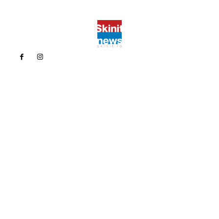
Politica de confidentialitate
Politica cookies (GDPR)
Contact
Bun venit la Skinit.ro !
Skinit News este site-ul dvs. de știri, divertisment, muzică. Vă
oferim cele mai recente știri de ultimă oră și videoclipuri direct
din industria divertismentului.
Contacteaza-ne oricand la adresa:
contact@skinit.ro
Politica de confidentialitate
Politica cookies (GDPR)