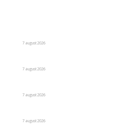
Contact
Ultimele postari:
Nicușor Dan, referitor la decizia Moody’s: „Ratingul
României menținut grație eforturilor instituțiilor, ale
cetățenilor și ale sectorului de afaceri”
DIVERSE
7 august 2026
Daniel Pancu, impresionat de un fotbalist de la Rapid după
egalul cu UTA Arad: „E imposibil să nu reușești cu el”
DIVERSE
7 august 2026
Cutremur la Gruia! Ioan Varga l-a destituit pe antrenor și
alți 3 jucători de la CFR Cluj + Noul lider al echipei
DIVERSE
7 august 2026
Moody’s va declara astăzi evaluarea României. Ilie Bolojan
preconizează: „Acțiunile au început să producă rezultate”
DIVERSE
7 august 2026
Stiri populare: