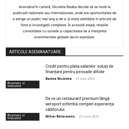
Avansând în carieră, Nicoleta Badea decide să se mute la
publicații naționale sau internaționale, unde are oportunitatea de
a atinge un public mai larg și de a-și etala abilitățile în articole de
fond și investigații complexe. În această etapă, relațiile
consolidate cu sursele și capacitatea de a interpreta
evenimentele globale devin esențiale.
ARTICOLE ASEMANATOARE:
Credit pentru plata salariilor: soluții de
finanțare pentru perioade dificile
Badea Nicoleta
-
31 iulie 2026
Business si
Industrie
De ce un restaurant premium lângă
aeroport schimbă complet experiența
călătorului
Business si
Mihai Balaceanu
-
23 iunie 2026
Industrie