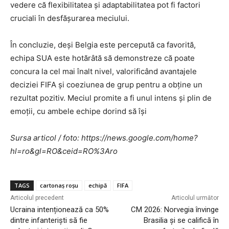
vedere că flexibilitatea și adaptabilitatea pot fi factori
cruciali în desfășurarea meciului.
În concluzie, deși Belgia este percepută ca favorită,
echipa SUA este hotărâtă să demonstreze că poate
concura la cel mai înalt nivel, valorificând avantajele
deciziei FIFA și coeziunea de grup pentru a obține un
rezultat pozitiv. Meciul promite a fi unul intens și plin de
emoții, cu ambele echipe dorind să își
Sursa articol / foto: https://news.google.com/home?
hl=ro&gl=RO&ceid=RO%3Aro
TAGS
cartonaș roșu
echipă
FIFA
Articolul precedent
Articolul următor
Ucraina intenționează ca 50%
CM 2026: Norvegia învinge
dintre infanteriști să fie
Brasilia și se califică în