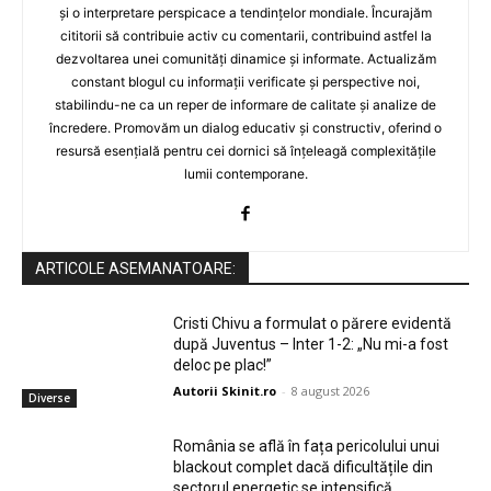
și o interpretare perspicace a tendințelor mondiale. Încurajăm
cititorii să contribuie activ cu comentarii, contribuind astfel la
dezvoltarea unei comunități dinamice și informate. Actualizăm
constant blogul cu informații verificate și perspective noi,
stabilindu-ne ca un reper de informare de calitate și analize de
încredere. Promovăm un dialog educativ și constructiv, oferind o
resursă esențială pentru cei dornici să înțeleagă complexitățile
lumii contemporane.
ARTICOLE ASEMANATOARE:
Cristi Chivu a formulat o părere evidentă
după Juventus – Inter 1-2: „Nu mi-a fost
deloc pe plac!”
Autorii Skinit.ro
-
8 august 2026
Diverse
România se află în fața pericolului unui
blackout complet dacă dificultățile din
sectorul energetic se intensifică.