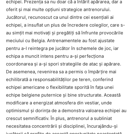
echipei. Prezența sa nu doar că a întărit apărarea, dar a
oferit și mai multe opțiuni strategice antrenorului.
Jucătorul, recunoscut ca unul dintre cei esențiali ai
echipei, a insuflat un plus de încredere colegilor, care s-
au simțit mai motivați și pregătiți să înfrunte provocările
meciului cu Belgia. Antrenamentele au fost ajustate
pentru a-l reintegra pe jucător în schemele de joc, iar
echipa a muncit intens pentru a-și perfecționa
coordonarea și a-și spori strategiile de atac și apărare.
De asemenea, revenirea sa a permis o împărțire mai
echilibrată a responsabilităților pe teren, conferind
echipei americane o flexibilitate sporită în fața unei
echipe belgiene puternice și bine structurate. Această
modificare a energizat atmosfera din vestiar, unde
optimismul și dorința de a demonstra valoarea echipei au
crescut semnificativ. În plus, antrenorul a subliniat
necesitatea concentrării și disciplinei, încurajându-și
jucătorii să profite de această oportunitate neașteptată