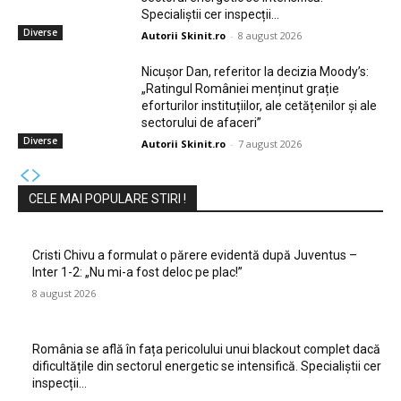
Specialiștii cer inspecții…
Diverse
Autorii Skinit.ro
-
8 august 2026
Nicușor Dan, referitor la decizia Moody’s:
„Ratingul României menținut grație
eforturilor instituțiilor, ale cetățenilor și ale
sectorului de afaceri”
Diverse
Autorii Skinit.ro
-
7 august 2026
CELE MAI POPULARE STIRI !
Cristi Chivu a formulat o părere evidentă după Juventus –
Inter 1-2: „Nu mi-a fost deloc pe plac!”
8 august 2026
România se află în fața pericolului unui blackout complet dacă
dificultățile din sectorul energetic se intensifică. Specialiștii cer
inspecții…