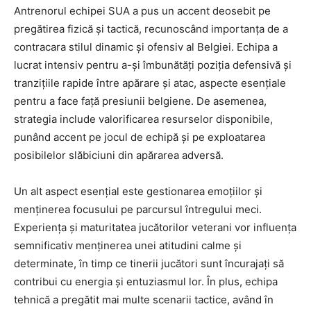
Antrenorul echipei SUA a pus un accent deosebit pe
pregătirea fizică și tactică, recunoscând importanța de a
contracara stilul dinamic și ofensiv al Belgiei. Echipa a
lucrat intensiv pentru a-și îmbunătăți poziția defensivă și
tranzițiile rapide între apărare și atac, aspecte esențiale
pentru a face față presiunii belgiene. De asemenea,
strategia include valorificarea resurselor disponibile,
punând accent pe jocul de echipă și pe exploatarea
posibilelor slăbiciuni din apărarea adversă.
Un alt aspect esențial este gestionarea emoțiilor și
menținerea focusului pe parcursul întregului meci.
Experiența și maturitatea jucătorilor veterani vor influența
semnificativ menținerea unei atitudini calme și
determinate, în timp ce tinerii jucători sunt încurajați să
contribui cu energia și entuziasmul lor. În plus, echipa
tehnică a pregătit mai multe scenarii tactice, având în