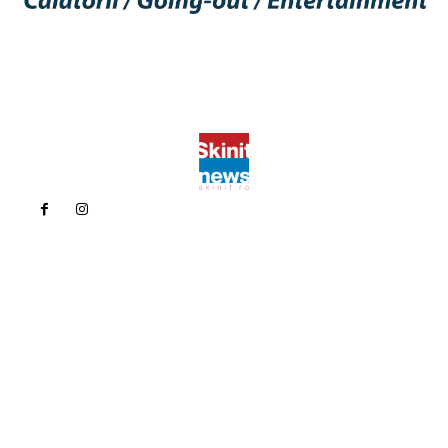
Politica de confidentialitate
Politica cookies (GDPR)
Contact
Bun venit la Skinit.ro !
Skinit News este site-ul dvs. de știri, divertisment, muzică. Vă
oferim cele mai recente știri de ultimă oră și videoclipuri direct
din industria divertismentului.
Contacteaza-ne oricand la adresa:
contact@skinit.ro