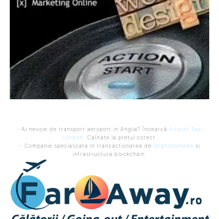
- Ai nevoie de transport aeroport in Anglia? Încearcă
Airport Taxi
London
. Calitate la prețul corect.
- Companie specializata in tranzactionarea de
Criptomonede
si
infrastructura blockchain.