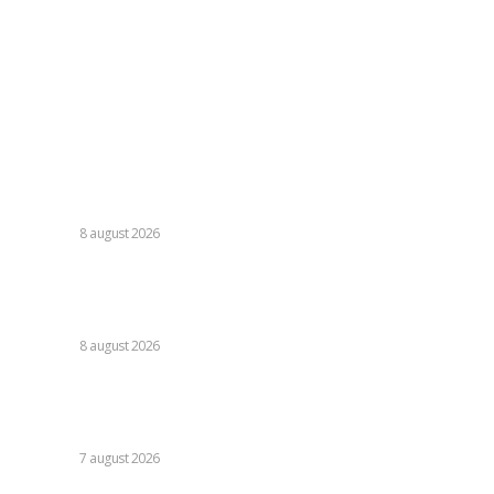
Politica de confidentialitate
Politica cookies (GDPR)
Contact
Ultimele postari:
Cristi Chivu a formulat o părere evidentă după Juventus –
Inter 1-2: „Nu mi-a fost deloc pe plac!”
DIVERSE
8 august 2026
România se află în fața pericolului unui blackout complet
dacă dificultățile din sectorul energetic se intensifică.
Specialiștii cer inspecții…
DIVERSE
8 august 2026
Nicușor Dan, referitor la decizia Moody’s: „Ratingul
României menținut grație eforturilor instituțiilor, ale
cetățenilor și ale sectorului de afaceri”
DIVERSE
7 august 2026