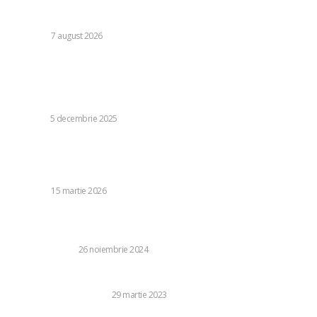
Daniel Pancu, impresionat de un fotbalist de la Rapid după
egalul cu UTA Arad: „E imposibil să nu reușești cu el”
DIVERSE
7 august 2026
Stiri populare:
Care sunt cele mai bune modalități de a îngriji cicatricile
după operația de marire a sânilor?
BEAUTY
5 decembrie 2025
Iranul reconfirmă asistența militară din partea Rusiei și
Chinei. Un oficial de rang înalt iranian: „Strâmtoarea
Ormuz…
DIVERSE
15 martie 2026
Am stabilit data pentru ziua cea mare! Ce e de făcut mai
întâi?
DIVERTISMENT
26 noiembrie 2024
Mobilizarea vertebrala: Ce este si cum functioneaza?
SANATATE SI MEDICINA
29 martie 2023