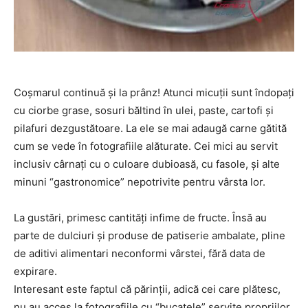
Coșmarul continuă și la prânz! Atunci micuții sunt îndopați
cu ciorbe grase, sosuri băltind în ulei, paste, cartofi și
pilafuri dezgustătoare. La ele se mai adaugă carne gătită
cum se vede în fotografiile alăturate. Cei mici au servit
inclusiv cârnați cu o culoare dubioasă, cu fasole, și alte
minuni “gastronomice” nepotrivite pentru vârsta lor.
La gustări, primesc cantități infime de fructe. Însă au
parte de dulciuri și produse de patiserie ambalate, pline
de aditivi alimentari neconformi vârstei, fără data de
expirare.
Interesant este faptul că părinții, adică cei care plătesc,
nu au acces la fotografiile cu “bucatele” servite propriilor