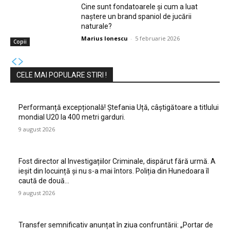
Cine sunt fondatoarele și cum a luat
naștere un brand spaniol de jucării
naturale?
Marius Ionescu
-
5 februarie 2026
Copii
CELE MAI POPULARE STIRI !
Performanță excepțională! Ștefania Uță, câștigătoare a titlului
mondial U20 la 400 metri garduri.
9 august 2026
Fost director al Investigațiilor Criminale, dispărut fără urmă. A
ieșit din locuință și nu s-a mai întors. Poliția din Hunedoara îl
caută de două...
9 august 2026
Transfer semnificativ anunțat în ziua confruntării: „Portar de