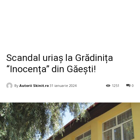
Copii
Scandal uriaș la Grădinița
“Inocența” din Găești!
By
Autorii Skinit.ro
31 ianuarie 2024
1251
0