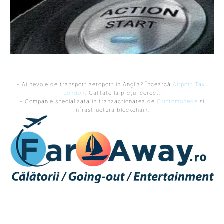
- Ai nevoie de transport aeroport in Anglia? Încearcă
Airport Taxi
London
. Calitate la prețul corect.
- Companie specializata in tranzactionarea de
Criptomonede
si
infrastructura blockchain.