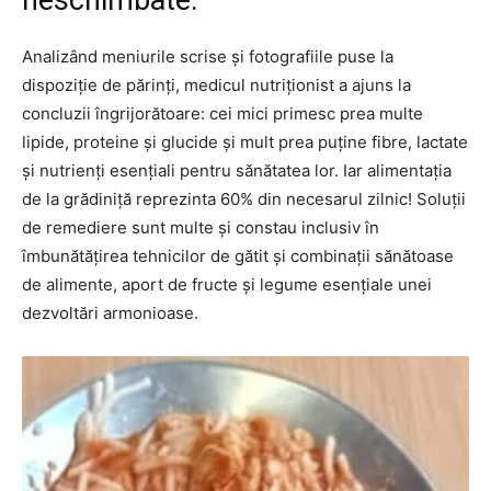
neschimbate.
Analizând meniurile scrise și fotografiile puse la
dispoziție de părinți, medicul nutriționist a ajuns la
concluzii îngrijorătoare: cei mici primesc prea multe
lipide, proteine și glucide și mult prea puține fibre, lactate
și nutrienți esențiali pentru sănătatea lor. Iar alimentația
de la grădiniță reprezinta 60% din necesarul zilnic! Soluții
de remediere sunt multe și constau inclusiv în
îmbunătățirea tehnicilor de gătit și combinații sănătoase
de alimente, aport de fructe și legume esențiale unei
dezvoltări armonioase.