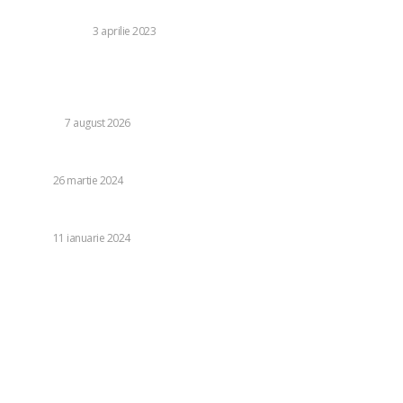
Cum sa te simti bine in camping?
STIL DE VIATA
3 aprilie 2023
Nicușor Dan, referitor la decizia Moody’s: „Ratingul
României menținut grație eforturilor instituțiilor, ale
cetățenilor și ale sectorului de afaceri”
DIVERSE
7 august 2026
Ce poți face când suportul de numere auto se strică?
AUTO
26 martie 2024
Ce să alegi între cauciucurile all season și cele de iarnă
AUTO
11 ianuarie 2024
Categorii:
Diverse
1252
Life Style
126
Business si Industrie
121
Casa si Gradina
92