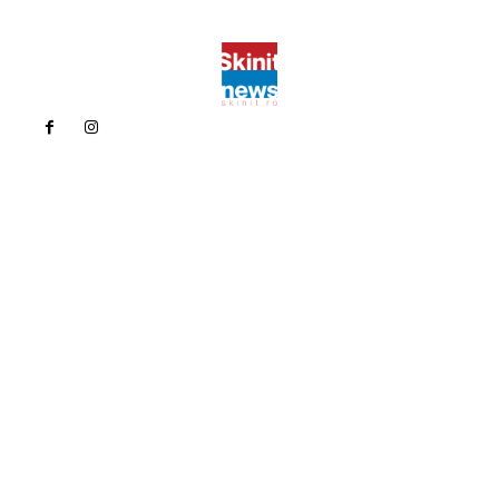
Politica de confidentialitate
Politica cookies (GDPR)
Contact
Bun venit la Skinit.ro !
Skinit News este site-ul dvs. de știri, divertisment, muzică. Vă
oferim cele mai recente știri de ultimă oră și videoclipuri direct
din industria divertismentului.
Contacteaza-ne oricand la adresa:
contact@skinit.ro
Politica de confidentialitate
Politica cookies (GDPR)