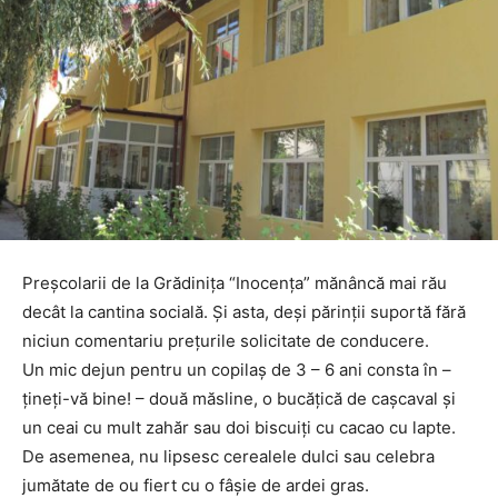
Preșcolarii de la Grădinița “Inocența” mănâncă mai rău
decât la cantina socială. Și asta, deși părinții suportă fără
niciun comentariu prețurile solicitate de conducere.
Un mic dejun pentru un copilaș de 3 – 6 ani consta în –
țineți-vă bine! – două măsline, o bucățică de cașcaval și
un ceai cu mult zahăr sau doi biscuiți cu cacao cu lapte.
De asemenea, nu lipsesc cerealele dulci sau celebra
jumătate de ou fiert cu o fâșie de ardei gras.