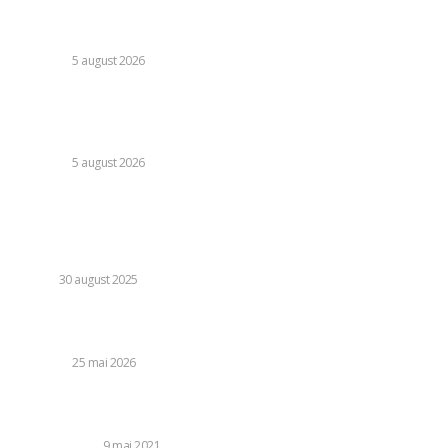
susținerea Curții de Apel București, indiferent de recentul
verdict al CJUE
DIVERSE
5 august 2026
Avertisment din partea unui specialist referitor la
majorarea facturii la electricitate: „Verificați ce ați convenit
și perioada de valabilitate a prețului”
DIVERSE
5 august 2026
Stiri populare:
Ce motive îi determină pe șoferi să prefere platforme
online pentru rezervarea unui autoturism?
AUTO
30 august 2025
Ce a avut loc după Rapid – Craiova: ruptura galeriei de
Costel Gâlcă
DIVERSE
25 mai 2026
Descoperă modalitățile prin care Facebook te urmărește
și învață cum să-l limitezi
STIL DE VIATA
9 mai 2021