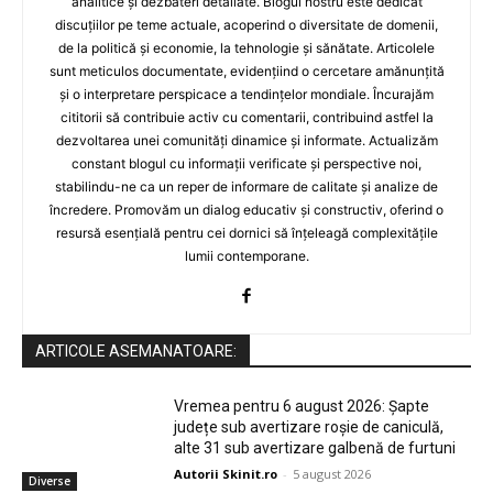
analitice și dezbateri detaliate. Blogul nostru este dedicat
discuțiilor pe teme actuale, acoperind o diversitate de domenii,
de la politică și economie, la tehnologie și sănătate. Articolele
sunt meticulos documentate, evidențiind o cercetare amănunțită
și o interpretare perspicace a tendințelor mondiale. Încurajăm
cititorii să contribuie activ cu comentarii, contribuind astfel la
dezvoltarea unei comunități dinamice și informate. Actualizăm
constant blogul cu informații verificate și perspective noi,
stabilindu-ne ca un reper de informare de calitate și analize de
încredere. Promovăm un dialog educativ și constructiv, oferind o
resursă esențială pentru cei dornici să înțeleagă complexitățile
lumii contemporane.
ARTICOLE ASEMANATOARE:
Vremea pentru 6 august 2026: Șapte
județe sub avertizare roșie de caniculă,
alte 31 sub avertizare galbenă de furtuni
Autorii Skinit.ro
-
5 august 2026
Diverse