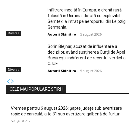
Infiltrare inedită în Europa: o dronă rusă
folosită în Ucraina, dotată cu explozibil
Semtex, a intrat pe aeroportul din Leipzig,
Germania.
Diverse
Autorii Skinit.ro
-
5 august 2026
Sorin Blejnar, acuzat de influențare a
deciziilor, având susținerea Curții de Apel
București, indiferent de recentul verdict al
CJUE
Diverse
Autorii Skinit.ro
-
5 august 2026
CELE MAI POPULARE STIRI !
Vremea pentru 6 august 2026: Șapte județe sub avertizare
roșie de caniculă, alte 31 sub avertizare galbenă de furtuni
5 august 2026