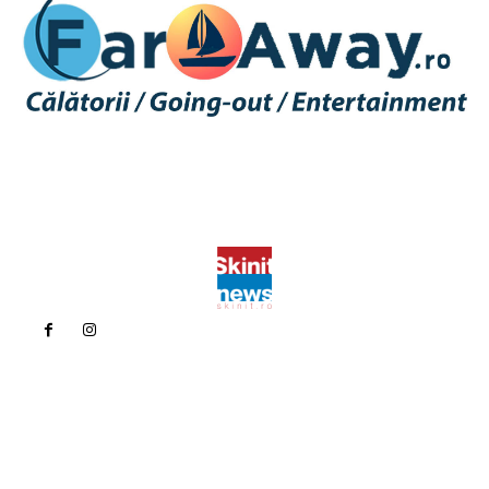
Politica de confidentialitate
Politica cookies (GDPR)
Contact
Bun venit la Skinit.ro !
Skinit News este site-ul dvs. de știri, divertisment, muzică. Vă
oferim cele mai recente știri de ultimă oră și videoclipuri direct