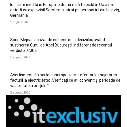
Infiltrare inedită în Europa: o dronă rusă folosită în Ucraina,
dotată cu explozibil Semtex, a intrat pe aeroportul din Leipzig,
Germania.
5 august 2026
Sorin Blejnar, acuzat de influențare a deciziilor, având
susținerea Curții de Apel București, indiferent de recentul
verdict al CJUE
5 august 2026
Avertisment din partea unui specialist referitor la majorarea
facturii la electricitate: „Verificați ce ați convenit și perioada de
valabilitate a prețului”
5 august 2026