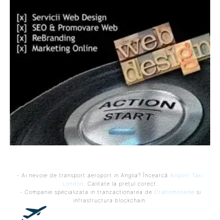
- Ai nevoie de transport aeroport in Anglia? Încearcă
Airport Taxi
London
. Calitate la prețul corect.
- Companie specializata in tranzactionarea de
Criptomonede
si
infrastructura blockchain.