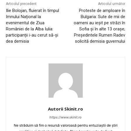
Articolul precedent
Articolul următor
Ilie Bolojan, fluierat în timpul
Proteste de amploare în
Imnului Național la
Bulgaria: Sute de mii de
evenimentul de Ziua
oameni au ieșit pe străzi în
României de la Alba Iulia:
Sofia și în alte 13 orașe;
participanții i-au cerut să-și
Președintele Rumen Radev
dea demisia
solicită demisia guvernului
Autorii Skinit.ro
https://www.skinit.ro
Ne străduim să fim o resursă valoroasă pentru entuziaștii de știri