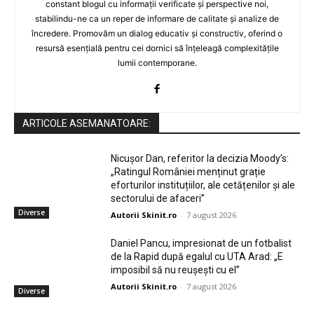
constant blogul cu informații verificate și perspective noi,
stabilindu-ne ca un reper de informare de calitate și analize de
încredere. Promovăm un dialog educativ și constructiv, oferind o
resursă esențială pentru cei dornici să înțeleagă complexitățile
lumii contemporane.
ARTICOLE ASEMANATOARE:
Nicușor Dan, referitor la decizia Moody’s:
„Ratingul României menținut grație
eforturilor instituțiilor, ale cetățenilor și ale
sectorului de afaceri”
Diverse
Autorii Skinit.ro
-
7 august 2026
Daniel Pancu, impresionat de un fotbalist
de la Rapid după egalul cu UTA Arad: „E
imposibil să nu reușești cu el”
Autorii Skinit.ro
-
7 august 2026
Diverse