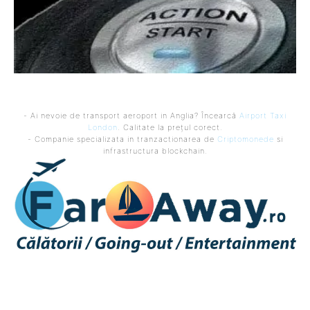
- Ai nevoie de transport aeroport in Anglia? Încearcă
Airport Taxi
London
. Calitate la prețul corect.
- Companie specializata in tranzactionarea de
Criptomonede
si
infrastructura blockchain.