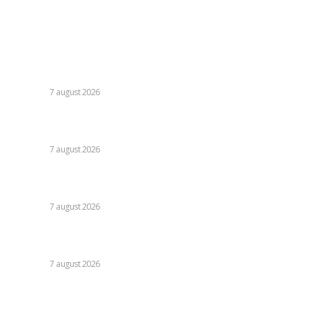
Ultimele postari:
Nicușor Dan, referitor la decizia Moody’s: „Ratingul
României menținut grație eforturilor instituțiilor, ale
cetățenilor și ale sectorului de afaceri”
DIVERSE
7 august 2026
Daniel Pancu, impresionat de un fotbalist de la Rapid după
egalul cu UTA Arad: „E imposibil să nu reușești cu el”
DIVERSE
7 august 2026
Cutremur la Gruia! Ioan Varga l-a destituit pe antrenor și
alți 3 jucători de la CFR Cluj + Noul lider al echipei
DIVERSE
7 august 2026
Moody’s va declara astăzi evaluarea României. Ilie Bolojan
preconizează: „Acțiunile au început să producă rezultate”
DIVERSE
7 august 2026
Stiri populare: