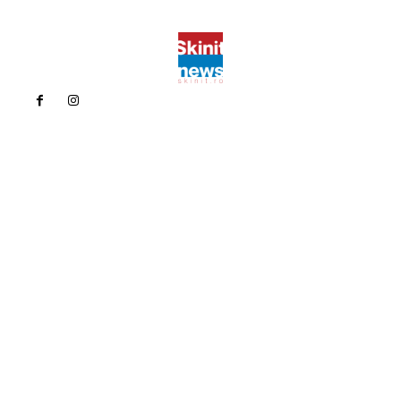
Politica de confidentialitate
Politica cookies (GDPR)
Contact
Bun venit la Skinit.ro !
Skinit News este site-ul dvs. de știri, divertisment, muzică. Vă
oferim cele mai recente știri de ultimă oră și videoclipuri direct
din industria divertismentului.
Contacteaza-ne oricand la adresa:
contact@skinit.ro
Politica de confidentialitate
Politica cookies (GDPR)
Contact