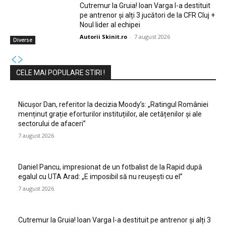
Cutremur la Gruia! Ioan Varga l-a destituit
pe antrenor și alți 3 jucători de la CFR Cluj +
Noul lider al echipei
Autorii Skinit.ro
-
7 august 2026
Diverse
CELE MAI POPULARE STIRI !
Nicușor Dan, referitor la decizia Moody’s: „Ratingul României
menținut grație eforturilor instituțiilor, ale cetățenilor și ale
sectorului de afaceri”
7 august 2026
Daniel Pancu, impresionat de un fotbalist de la Rapid după
egalul cu UTA Arad: „E imposibil să nu reușești cu el”
7 august 2026
Cutremur la Gruia! Ioan Varga l-a destituit pe antrenor și alți 3