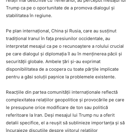
relații mai deschise cu Teheranul, au perceput mesajul lui
Trump ca pe o oportunitate de a promova dialogul și
stabilitatea în regiune.
Pe plan internațional, China și Rusia, care au susținut
tradițional Iranul în fața presiunilor occidentale, au
interpretat mesajul ca pe o recunoaștere a rolului crucial
pe care dialogul și diplomația îl au în menținerea păcii și
securității globale. Ambele țări și-au exprimat
disponibilitatea de a coopera cu toate părțile implicate
pentru a găsi soluții pașnice la problemele existente.
Reacțiile din partea comunității internaționale reflectă
complexitatea relațiilor geopolitice și provocările pe care
le presupune orice modificare de ton sau politică
referitoare la Iran. Deși mesajul lui Trump nu a oferit
detalii specifice, el a reușit să sublinieze importanța și să
încurajeze discuțiile despre viitorul relațiilor