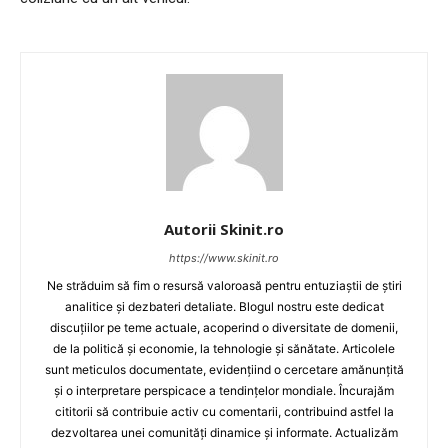
Autorii Skinit.ro
https://www.skinit.ro
Ne străduim să fim o resursă valoroasă pentru entuziaștii de știri
analitice și dezbateri detaliate. Blogul nostru este dedicat
discuțiilor pe teme actuale, acoperind o diversitate de domenii,
de la politică și economie, la tehnologie și sănătate. Articolele
sunt meticulos documentate, evidențiind o cercetare amănunțită
și o interpretare perspicace a tendințelor mondiale. Încurajăm
cititorii să contribuie activ cu comentarii, contribuind astfel la
dezvoltarea unei comunități dinamice și informate. Actualizăm