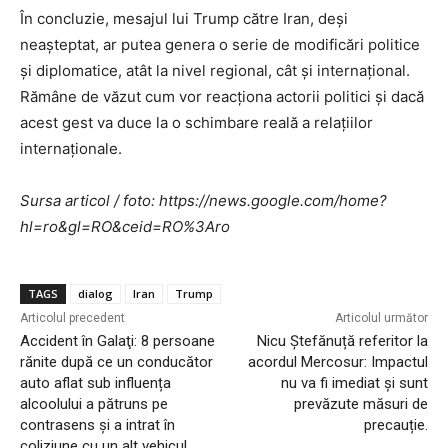
În concluzie, mesajul lui Trump către Iran, deși
neașteptat, ar putea genera o serie de modificări politice
și diplomatice, atât la nivel regional, cât și internațional.
Rămâne de văzut cum vor reacționa actorii politici și dacă
acest gest va duce la o schimbare reală a relațiilor
internaționale.
Sursa articol / foto: https://news.google.com/home?
hl=ro&gl=RO&ceid=RO%3Aro
TAGS
dialog
Iran
Trump
Articolul precedent
Articolul următor
Accident în Galaţi: 8 persoane
Nicu Ștefănuță referitor la
rănite după ce un conducător
acordul Mercosur: Impactul
auto aflat sub influența
nu va fi imediat și sunt
alcoolului a pătruns pe
prevăzute măsuri de
contrasens și a intrat în
precauție.
coliziune cu un alt vehicul.