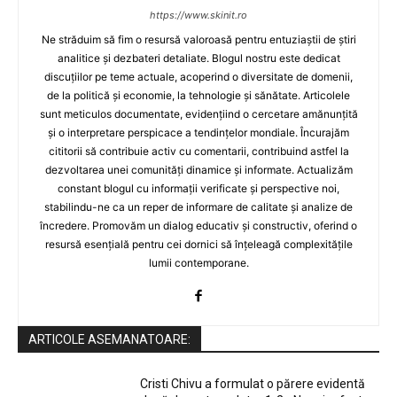
https://www.skinit.ro
Ne străduim să fim o resursă valoroasă pentru entuziaștii de știri
analitice și dezbateri detaliate. Blogul nostru este dedicat
discuțiilor pe teme actuale, acoperind o diversitate de domenii,
de la politică și economie, la tehnologie și sănătate. Articolele
sunt meticulos documentate, evidențiind o cercetare amănunțită
și o interpretare perspicace a tendințelor mondiale. Încurajăm
cititorii să contribuie activ cu comentarii, contribuind astfel la
dezvoltarea unei comunități dinamice și informate. Actualizăm
constant blogul cu informații verificate și perspective noi,
stabilindu-ne ca un reper de informare de calitate și analize de
încredere. Promovăm un dialog educativ și constructiv, oferind o
resursă esențială pentru cei dornici să înțeleagă complexitățile
lumii contemporane.
ARTICOLE ASEMANATOARE:
Cristi Chivu a formulat o părere evidentă