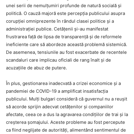
unei serii de nemulțumiri profunde de natură socială și
politică. O cauză majoră este percepția publicului asupra
corupției omniprezente în rândul clasei politice și a
administrației publice. Cetățenii și-au manifestat
frustrarea față de lipsa de transparență și de reformele
ineficiente care să abordeze această problemă sistemică.
De asemenea, tensiunile au fost exacerbate de recentele
scandaluri care implicau oficiali de rang înalt și de
acuzațiile de abuz de putere.
În plus, gestionarea inadecvată a crizei economice și a
pandemiei de COVID-19 a amplificat insatisfacția
publicului. Mulți bulgari consideră că guvernul nu a reușit
să acorde sprijin adecvat cetățenilor și companiilor
afectate, ceea ce a dus la agravarea condițiilor de trai și la
creșterea șomajului. Aceste probleme au fost percepute
ca fiind neglijate de autorități, alimentând sentimentul de