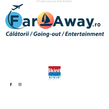
infrastructura blockchain.
Politica de confidentialitate
Politica cookies (GDPR)
Contact
Bun venit la Skinit.ro !