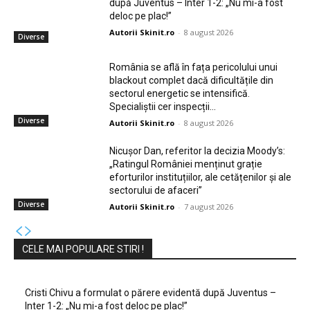
după Juventus – Inter 1-2: „Nu mi-a fost
deloc pe plac!”
Autorii Skinit.ro
-
8 august 2026
Diverse
România se află în fața pericolului unui
blackout complet dacă dificultățile din
sectorul energetic se intensifică.
Specialiștii cer inspecții…
Diverse
Autorii Skinit.ro
-
8 august 2026
Nicușor Dan, referitor la decizia Moody’s:
„Ratingul României menținut grație
eforturilor instituțiilor, ale cetățenilor și ale
sectorului de afaceri”
Diverse
Autorii Skinit.ro
-
7 august 2026
CELE MAI POPULARE STIRI !
Cristi Chivu a formulat o părere evidentă după Juventus –
Inter 1-2: „Nu mi-a fost deloc pe plac!”