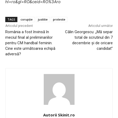
hl=ro&gl=RO&ceid=RO%3Aro
TAGS
corupție
justitie
proteste
Articolul precedent
Articolul următor
România a fost învinsă în
Călin Georgescu: „Mă separ
meciul final al preliminariilor
total de scrutinul din 7
pentru CM handbal feminin.
decembrie și de oricare
Cine este următoarea echipă
candidat”
adversă?
Autorii Skinit.ro