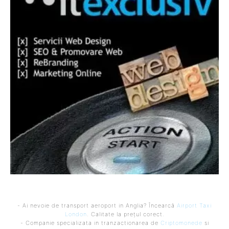
- Ai nevoie de transport aeroport in Anglia? Încearcă
Airport Taxi
London
. Calitate la prețul corect.
- Companie specializata in tranzactionarea de
Criptomonede
si