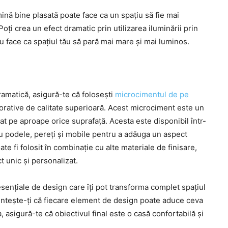
nă bine plasată poate face ca un spațiu să fie mai
Poți crea un efect dramatic prin utilizarea iluminării prin
cru face ca spațiul tău să pară mai mare și mai luminos.
amatică, asigură-te că folosești
microcimentul de pe
corative de calitate superioară. Acest microciment este un
zat pe aproape orice suprafață. Acesta este disponibil într-
ntru podele, pereți și mobile pentru a adăuga un aspect
 fi folosit în combinație cu alte materiale de finisare,
 unic și personalizat.
esențiale de design care îți pot transforma complet spațiul
mintește-ți că fiecare element de design poate aduce ceva
, asigură-te că obiectivul final este o casă confortabilă și