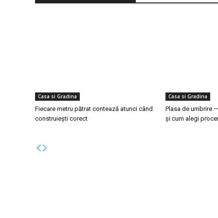
Casa si Gradina
Casa si Gradina
Fiecare metru pătrat contează atunci când
Plasa de umbrire —
construiești corect
și cum alegi procen
Bun venit la Skinit.ro !
Ultim