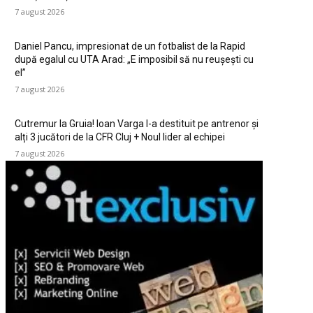
7 august 2026
Daniel Pancu, impresionat de un fotbalist de la Rapid
după egalul cu UTA Arad: „E imposibil să nu reușești cu
el”
7 august 2026
Cutremur la Gruia! Ioan Varga l-a destituit pe antrenor și
alți 3 jucători de la CFR Cluj + Noul lider al echipei
7 august 2026