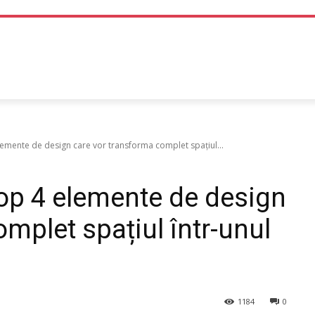
TEHNOLOGIE
LIFE STYLE
SANATATE SI MEDICINA
emente de design care vor transforma complet spațiul...
op 4 elemente de design
mplet spațiul într-unul
1184
0