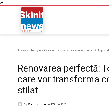
NOUTATI
BUSINESS
Acasă
Life Style
Casa si Gradina
Renovarea perfectă: Top 4 el
Life Style
Casa si Gradina
Renovarea perfectă: T
care vor transforma co
stilat
By
Marius Ionescu
17 iulie 2023