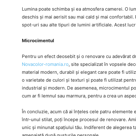
Lumina poate schimba și ea atmosfera camerei. O lumi
deschis și mai aerisit sau mai cald și mai confortabil. 
spot-uri sau alte tipuri de lumini artificiale. Acest lu
Microcimentul
Pentru un efect deosebit și o renovare cu adevărat dr
Novacolor-romania.ro
, site specializat în vopsele de
material modern, durabil și elegant care poate fi utili
o varietate de culori și texturi și poate fi utilizat pe
industrial și modern. De asemenea, microcimentul poate
cum ar fi lemnul sau marmura, pentru a crea un aspect
În concluzie, acum că ai înțeles cele patru elemente 
într-unul stilat, poți începe procesul de renovare. A
unic și minunat spațiului tău. Indiferent de alegerea ta
amenajată după gusturile personale.