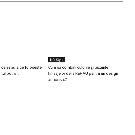
Life Style
 ce este, la ce folosește
Cum să combini culorile și texturile
tul potrivit
finisajelor de la REHAU pentru un design
armonios?
ele postari:
Stiri popu