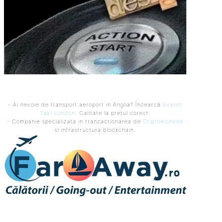
- Ai nevoie de transport aeroport in Anglia? Încearcă
Airport
Taxi London
. Calitate la prețul corect.
- Companie specializata in tranzactionarea de
Criptomonede
si infrastructura blockchain.