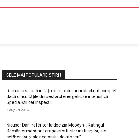
DIVERTISMENT
CELE MAI POPULARE STIRI !
România se află în fața pericolului unui blackout complet
dacă dificultățile din sectorul energetic se intensifică.
Specialiștii cer inspecții…
8 august 2026
Nicușor Dan, referitor la decizia Moody’s: „Ratingul
României menținut grație eforturilor instituțiilor, ale
cetățenilor și ale sectorului de afaceri”