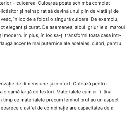
terior – culoarea. Culoarea poate schimba complet
ctisitor și neinspirat să devină unul plin de viață și de
ivesc, în loc de a folosi o singură culoare. De exemplu,
ct elegant și curat. De asemenea, albul, griurile și maroul
 modern. În plus, în loc să-ți transformi toată casa într-
adaugă accente mai puternice ale aceleiași culori, pentru
nzație de dimensiune și confort. Optează pentru
ea o gamă largă de texturi. Materialele cum ar fi lâna,
, în timp ce materialele precum lemnul brut au un aspect
 deoarece o astfel de combinație are capacitatea de a