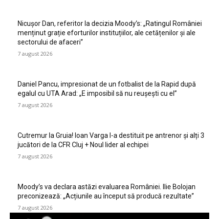
Nicușor Dan, referitor la decizia Moody’s: „Ratingul României
menținut grație eforturilor instituțiilor, ale cetățenilor și ale
sectorului de afaceri”
7 august 2026
Daniel Pancu, impresionat de un fotbalist de la Rapid după
egalul cu UTA Arad: „E imposibil să nu reușești cu el”
7 august 2026
Cutremur la Gruia! Ioan Varga l-a destituit pe antrenor și alți 3
jucători de la CFR Cluj + Noul lider al echipei
7 august 2026
Moody’s va declara astăzi evaluarea României. Ilie Bolojan
preconizează: „Acțiunile au început să producă rezultate”
7 august 2026