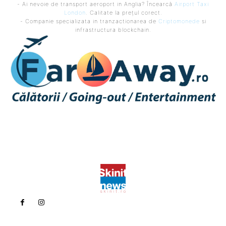
- Ai nevoie de transport aeroport in Anglia? Încearcă
Airport Taxi
London
. Calitate la prețul corect.
- Companie specializata in tranzactionarea de
Criptomonede
si
infrastructura blockchain.
Politica de confidentialitate
Politica cookies (GDPR)
Contact