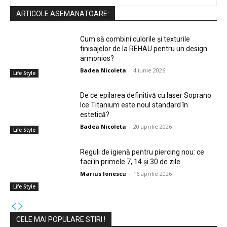
ARTICOLE ASEMANATOARE:
Cum să combini culorile și texturile
finisajelor de la REHAU pentru un design
armonios?
Badea Nicoleta
-
4 iunie 2026
Life Style
De ce epilarea definitivă cu laser Soprano
Ice Titanium este noul standard în
estetică?
Badea Nicoleta
-
20 aprilie 2026
Life Style
Reguli de igienă pentru piercing nou: ce
faci în primele 7, 14 și 30 de zile
Marius Ionescu
-
16 aprilie 2026
Life Style
CELE MAI POPULARE STIRI !