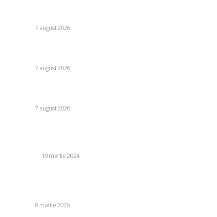
Daniel Pancu, impresionat de un fotbalist de la Rapid după
egalul cu UTA Arad: „E imposibil să nu reușești cu el”
DIVERSE
7 august 2026
Cutremur la Gruia! Ioan Varga l-a destituit pe antrenor și
alți 3 jucători de la CFR Cluj + Noul lider al echipei
DIVERSE
7 august 2026
Moody’s va declara astăzi evaluarea României. Ilie Bolojan
preconizează: „Acțiunile au început să producă rezultate”
DIVERSE
7 august 2026
Stiri populare:
Situațiile în care poți apela la un credit de nevoi personale
LIFE STYLE
19 martie 2024
Iranul a numit un nou lider suprem în urma dispariției
ayatollahului Ali Khamenei, identitatea acestuia fiind încă
nepublicată.
DIVERSE
8 martie 2026