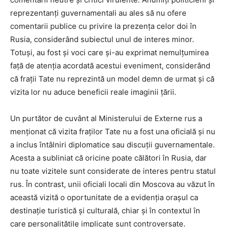
reprezentanți guvernamentali au ales să nu ofere
comentarii publice cu privire la prezența celor doi în
Rusia, considerând subiectul unul de interes minor.
Totuși, au fost și voci care și-au exprimat nemulțumirea
față de atenția acordată acestui eveniment, considerând
că frații Tate nu reprezintă un model demn de urmat și că
vizita lor nu aduce beneficii reale imaginii țării.
Un purtător de cuvânt al Ministerului de Externe rus a
menționat că vizita fraților Tate nu a fost una oficială și nu
a inclus întâlniri diplomatice sau discuții guvernamentale.
Acesta a subliniat că oricine poate călători în Rusia, dar
nu toate vizitele sunt considerate de interes pentru statul
rus. În contrast, unii oficiali locali din Moscova au văzut în
această vizită o oportunitate de a evidenția orașul ca
destinație turistică și culturală, chiar și în contextul în
care personalitățile implicate sunt controversate.