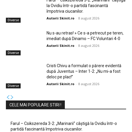
Farul – Csikszereda 3-2: „Marinarii” câștigă
la Ovidiu într-o partidă fascinantă
împotriva ciucanilor.
Autorii Skinit.ro
-
8 august 2026
Diverse
Nu s-au retras! » Ce s-a petrecut pe teren,
imediat după Dinamo – FC Voluntari 4-0
Autorii Skinit.ro
-
8 august 2026
Diverse
Cristi Chivu a formulat o părere evidentă
după Juventus – Inter 1-2: „Nu mi-a fost
deloc pe plac!”
Autorii Skinit.ro
-
8 august 2026
Diverse
CELE MAI POPULARE STIRI !
Farul – Csikszereda 3-2: „Marinarii” câștigă la Ovidiu într-o
partidă fascinantă împotriva ciucanilor.