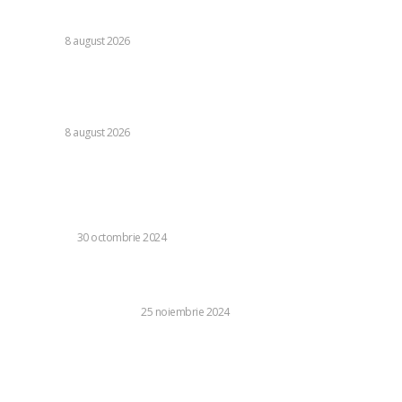
Cristi Chivu a formulat o părere evidentă după Juventus –
Inter 1-2: „Nu mi-a fost deloc pe plac!”
DIVERSE
8 august 2026
România se află în fața pericolului unui blackout complet
dacă dificultățile din sectorul energetic se intensifică.
Specialiștii cer inspecții…
DIVERSE
8 august 2026
Stiri populare:
Cum să-ți aprovizionezi gospodăria cu apă din fântână
sau puț
LIFE STYLE
30 octombrie 2024
Externalizare management roviniete – O modă și în
România
BUSINESS SI INDUSTRIE
25 noiembrie 2024
Băsescu pe tema alegerilor pentru Primăria Capitalei:
Drulă, Băluţă și Ciucu sunt candidații cu posibilități.
Locuitorii Bucureștiului au opțiuni de unde să aleagă,
dacă...