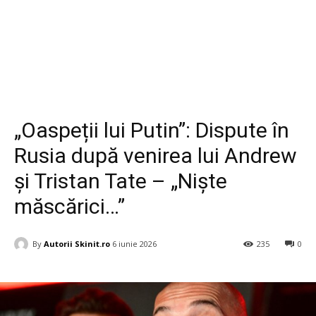
Diverse
„Oaspeții lui Putin”: Dispute în
Rusia după venirea lui Andrew
și Tristan Tate – „Niște
măscărici…”
By
Autorii Skinit.ro
6 iunie 2026
235
0