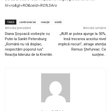
hl=ro&gl=RO&ceid=RO%3Aro
TAGS
controverse
reacții
vizită
Articolul precedent
Articolul următor
Diana Șoșoacă vorbește cu
„AUR ar putea ajunge la 50%,
Putin la Sankt-Petersburg:
însă trecerea acestui nivel
„Românii nu vă displac,
implică riscuri”, atrage atenția
respectăm poporul rus”.
Remus Ștefureac. Ce
Reacția liderului de la Kremlin.
susține…