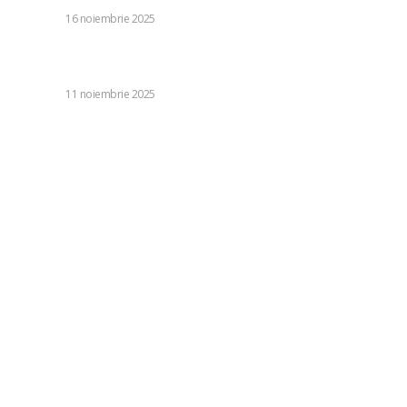
DIVERSE
16 noiembrie 2025
Exclusiv | Gigi Becali a hotărât: sancțiuni nemaiîntâlnite la
FCSB! „Sunt responsabil!” + Starea lui Bîrligea
DIVERSE
11 noiembrie 2025
Categorii:
Diverse
1249
Life Style
126
Business si Industrie
121
Casa si Gradina
92
Sanatate si Medicina
81
Auto
72
Stil de viata
40
Tehnologie
40
Relaxare si timp liber
35