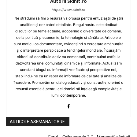
Autorii Skinit.ro
https://www.skinit.ro
Ne străduim să fim o resursă valoroasă pentru entuziaștii de știri
analitice și dezbateri detaliate. Blogul nostru este dedicat
discuțiilor pe teme actuale, acoperind o diversitate de domenii,
de la politică și economie, la tehnologie și sănătate. Articolele
sunt meticulos documentate, evidențiind o cercetare amănunțită
și o interpretare perspicace a tendințelor mondiale. Încurajăm
cititorii să contribuie activ cu comentarii, contribuind astfel la
dezvoltarea unei comunități dinamice și informate. Actualizăm
constant blogul cu informații verificate și perspective noi,
stabilindu-ne ca un reper de informare de calitate și analize de
încredere. Promovăm un dialog educativ și constructiv, oferind o
resursă esențială pentru cei dornici să înțeleagă complexitățile
lumii contemporane.
ARTICOLE ASEMANATOARE: