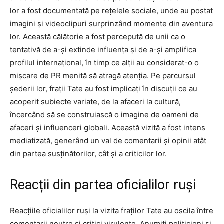
lor a fost documentată pe rețelele sociale, unde au postat
imagini și videoclipuri surprinzând momente din aventura
lor. Această călătorie a fost percepută de unii ca o
tentativă de a-și extinde influența și de a-și amplifica
profilul internațional, în timp ce alții au considerat-o o
mișcare de PR menită să atragă atenția. Pe parcursul
șederii lor, frații Tate au fost implicați în discuții ce au
acoperit subiecte variate, de la afaceri la cultură,
încercând să se construiască o imagine de oameni de
afaceri și influenceri globali. Această vizită a fost intens
mediatizată, generând un val de comentarii și opinii atât
din partea susținătorilor, cât și a criticilor lor.
Reacții din partea oficialilor ruși
Reacțiile oficialilor ruși la vizita fraților Tate au oscila între
comentarii neutre și critici virulente. Anumiți politicieni și