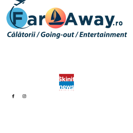
Politica de confidentialitate
Politica cookies (GDPR)
Contact
Bun venit la Skinit.ro !
Skinit News este site-ul dvs. de știri, divertisment, muzică. Vă