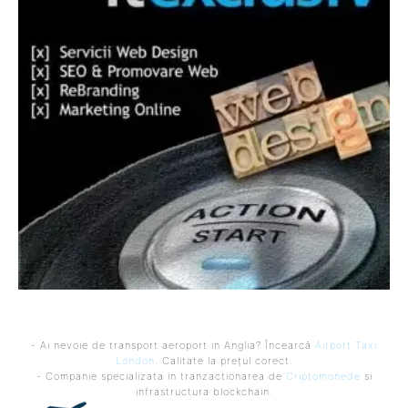
- Ai nevoie de transport aeroport in Anglia? Încearcă
Airport Taxi
London
. Calitate la prețul corect.
- Companie specializata in tranzactionarea de
Criptomonede
si
infrastructura blockchain.