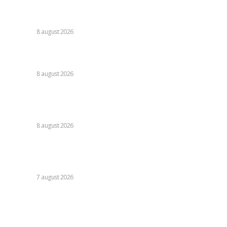
Nu s-au retras! » Ce s-a petrecut pe teren, imediat după
Dinamo – FC Voluntari 4-0
DIVERSE
8 august 2026
Cristi Chivu a formulat o părere evidentă după Juventus –
Inter 1-2: „Nu mi-a fost deloc pe plac!”
DIVERSE
8 august 2026
România se află în fața pericolului unui blackout complet
dacă dificultățile din sectorul energetic se intensifică.
Specialiștii cer inspecții…
DIVERSE
8 august 2026
Nicușor Dan, referitor la decizia Moody’s: „Ratingul
României menținut grație eforturilor instituțiilor, ale
cetățenilor și ale sectorului de afaceri”
DIVERSE
7 august 2026
Stiri populare:
Tanczos Barna specifică circumstanțele în care ar refuza
să devină parte a noului Guvern: „Aceasta este o limită