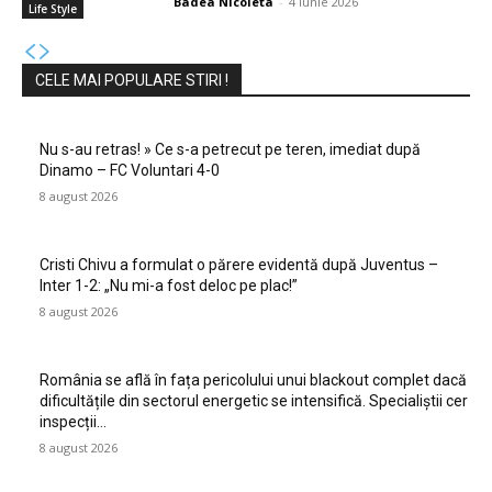
Badea Nicoleta
-
4 iunie 2026
Life Style
CELE MAI POPULARE STIRI !
Nu s-au retras! » Ce s-a petrecut pe teren, imediat după
Dinamo – FC Voluntari 4-0
8 august 2026
Cristi Chivu a formulat o părere evidentă după Juventus –
Inter 1-2: „Nu mi-a fost deloc pe plac!”
8 august 2026
România se află în fața pericolului unui blackout complet dacă
dificultățile din sectorul energetic se intensifică. Specialiștii cer
inspecții…
8 august 2026