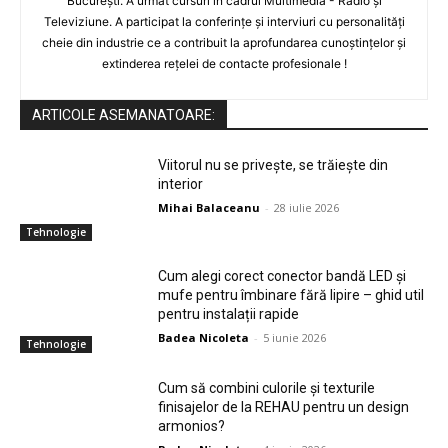
București. A urmat cursuri în cadrul Multimedia - Radio și
Televiziune. A participat la conferințe și interviuri cu personalități
cheie din industrie ce a contribuit la aprofundarea cunoștințelor și
extinderea rețelei de contacte profesionale !
ARTICOLE ASEMANATOARE:
Viitorul nu se privește, se trăiește din
interior
Mihai Balaceanu
-
28 iulie 2026
Tehnologie
Cum alegi corect conector bandă LED și
mufe pentru îmbinare fără lipire – ghid util
pentru instalații rapide
Badea Nicoleta
-
5 iunie 2026
Tehnologie
Cum să combini culorile și texturile
finisajelor de la REHAU pentru un design
armonios?