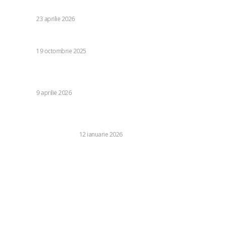
acceptabilă pentru UDMR”
DIVERSE
23 aprilie 2026
Contract DDD pentru unități alimentare – obligații legale
DIVERSE
19 octombrie 2025
Val de frig în România: Toate zonele influențate de ploi și
vânt. Alertă ANM de ultimă oră
DIVERSE
9 aprilie 2026
Gigantismul – când corpul crește dincolo de limitele
obișnuite
SANATATE SI MEDICINA
12 ianuarie 2026
Categorii:
Diverse
1248
Life Style
126
Business si Industrie
121
Casa si Gradina
92