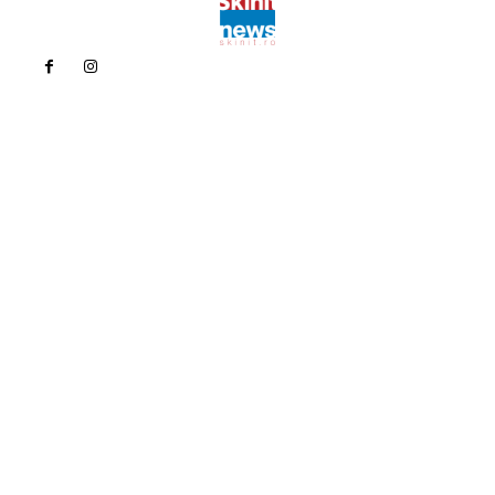
Politica de confidentialitate
Politica cookies (GDPR)
Contact
Bun venit la Skinit.ro !
Skinit News este site-ul dvs. de știri, divertisment, muzică. Vă
oferim cele mai recente știri de ultimă oră și videoclipuri direct
din industria divertismentului.
Contacteaza-ne oricand la adresa:
contact@skinit.ro
Politica de confidentialitate
Politica cookies (GDPR)
Contact
Ultimele postari: