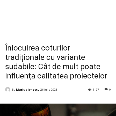
Life Style
Tehnologie
Înlocuirea coturilor
tradiționale cu variante
sudabile: Cât de mult poate
influența calitatea proiectelor
By
Marius Ionescu
26 iulie 2023
1127
0