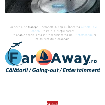
- Ai nevoie de transport aeroport in Anglia? Încearcă
Airport Taxi
London
. Calitate la prețul corect.
- Companie specializata in tranzactionarea de
Criptomonede
si
infrastructura blockchain.