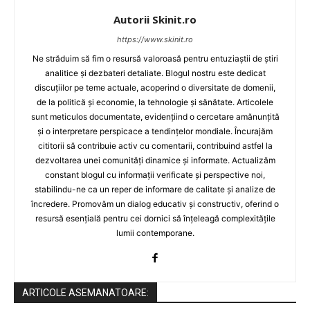
Autorii Skinit.ro
https://www.skinit.ro
Ne străduim să fim o resursă valoroasă pentru entuziaștii de știri
analitice și dezbateri detaliate. Blogul nostru este dedicat
discuțiilor pe teme actuale, acoperind o diversitate de domenii,
de la politică și economie, la tehnologie și sănătate. Articolele
sunt meticulos documentate, evidențiind o cercetare amănunțită
și o interpretare perspicace a tendințelor mondiale. Încurajăm
cititorii să contribuie activ cu comentarii, contribuind astfel la
dezvoltarea unei comunități dinamice și informate. Actualizăm
constant blogul cu informații verificate și perspective noi,
stabilindu-ne ca un reper de informare de calitate și analize de
încredere. Promovăm un dialog educativ și constructiv, oferind o
resursă esențială pentru cei dornici să înțeleagă complexitățile
lumii contemporane.
ARTICOLE ASEMANATOARE: