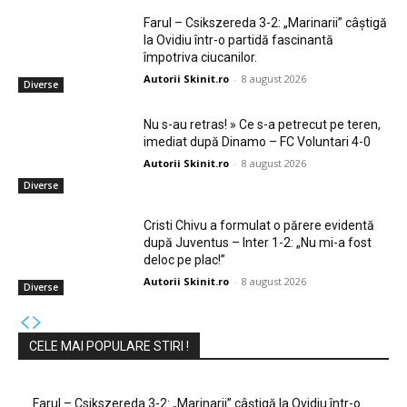
Farul – Csikszereda 3-2: „Marinarii” câștigă
la Ovidiu într-o partidă fascinantă
împotriva ciucanilor.
Autorii Skinit.ro
-
8 august 2026
Diverse
Nu s-au retras! » Ce s-a petrecut pe teren,
imediat după Dinamo – FC Voluntari 4-0
Autorii Skinit.ro
-
8 august 2026
Diverse
Cristi Chivu a formulat o părere evidentă
după Juventus – Inter 1-2: „Nu mi-a fost
deloc pe plac!”
Autorii Skinit.ro
-
8 august 2026
Diverse
CELE MAI POPULARE STIRI !
Farul – Csikszereda 3-2: „Marinarii” câștigă la Ovidiu într-o