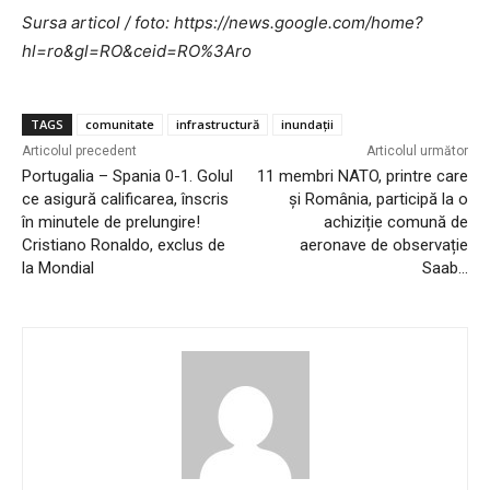
Sursa articol / foto: https://news.google.com/home?
hl=ro&gl=RO&ceid=RO%3Aro
TAGS
comunitate
infrastructură
inundații
Articolul precedent
Articolul următor
Portugalia – Spania 0-1. Golul
11 membri NATO, printre care
ce asigură calificarea, înscris
și România, participă la o
în minutele de prelungire!
achiziție comună de
Cristiano Ronaldo, exclus de
aeronave de observație
la Mondial
Saab…