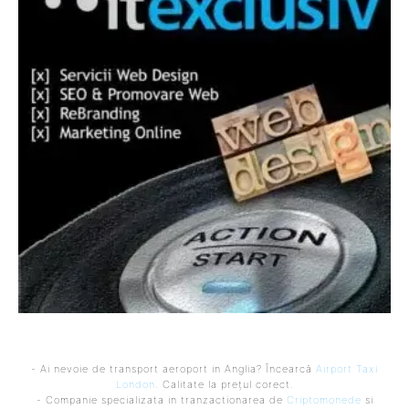
- Ai nevoie de transport aeroport in Anglia? Încearcă
Airport Taxi
London
. Calitate la prețul corect.
- Companie specializata in tranzactionarea de
Criptomonede
si