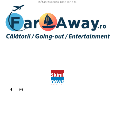
infrastructura blockchain.
Politica de confidentialitate
Politica cookies (GDPR)
Contact
Bun venit la Skinit.ro !