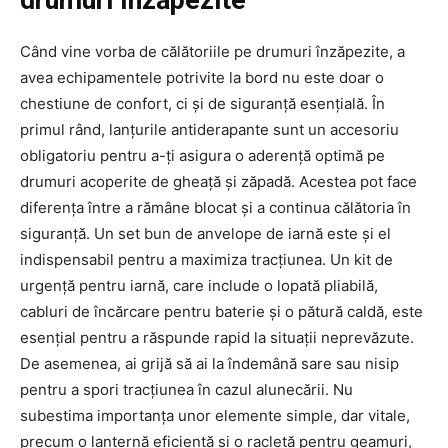
Când vine vorba de călătoriile pe drumuri înzăpezite, a
avea echipamentele potrivite la bord nu este doar o
chestiune de confort, ci și de siguranță esențială. În
primul rând, lanțurile antiderapante sunt un accesoriu
obligatoriu pentru a-ți asigura o aderență optimă pe
drumuri acoperite de gheață și zăpadă. Acestea pot face
diferența între a rămâne blocat și a continua călătoria în
siguranță. Un set bun de anvelope de iarnă este și el
indispensabil pentru a maximiza tracțiunea. Un kit de
urgență pentru iarnă, care include o lopată pliabilă,
cabluri de încărcare pentru baterie și o pătură caldă, este
esențial pentru a răspunde rapid la situații neprevăzute.
De asemenea, ai grijă să ai la îndemână sare sau nisip
pentru a spori tracțiunea în cazul alunecării. Nu
subestima importanța unor elemente simple, dar vitale,
precum o lanternă eficientă și o racletă pentru geamuri,