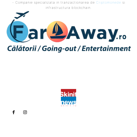
- Companie specializata in tranzactionarea de
Criptomonede
si
infrastructura blockchain.
Politica de confidentialitate
Politica cookies (GDPR)
Contact