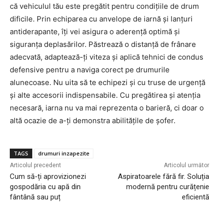
că vehiculul tău este pregătit pentru condițiile de drum
dificile. Prin echiparea cu anvelope de iarnă și lanțuri
antiderapante, îți vei asigura o aderență optimă și
siguranța deplasărilor. Păstrează o distanță de frânare
adecvată, adaptează-ți viteza și aplică tehnici de condus
defensive pentru a naviga corect pe drumurile
alunecoase. Nu uita să te echipezi și cu truse de urgență
și alte accesorii indispensabile. Cu pregătirea și atenția
necesară, iarna nu va mai reprezenta o barieră, ci doar o
altă ocazie de a-ți demonstra abilitățile de șofer.
TAGS
drumuri inzapezite
Articolul precedent
Articolul următor
Cum să-ți aprovizionezi
Aspiratoarele fără fir. Soluția
gospodăria cu apă din
modernă pentru curățenie
fântână sau puț
eficientă