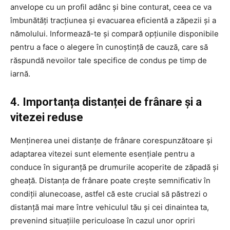
anvelope cu un profil adânc și bine conturat, ceea ce va
îmbunătăți tracțiunea și evacuarea eficientă a zăpezii și a
nămolului. Informează-te și compară opțiunile disponibile
pentru a face o alegere în cunoștință de cauză, care să
răspundă nevoilor tale specifice de condus pe timp de
iarnă.
4. Importanța distanței de frânare și a
vitezei reduse
Menținerea unei distanțe de frânare corespunzătoare și
adaptarea vitezei sunt elemente esențiale pentru a
conduce în siguranță pe drumurile acoperite de zăpadă și
gheață. Distanța de frânare poate crește semnificativ în
condiții alunecoase, astfel că este crucial să păstrezi o
distanță mai mare între vehiculul tău și cei dinaintea ta,
prevenind situațiile periculoase în cazul unor opriri