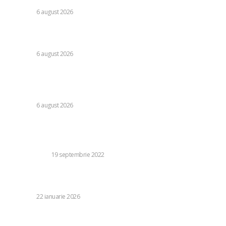
DIVERSE
6 august 2026
Consumul energetic al românilor după îndemnurile lui Ilie
Bolojan la reținere: Informațiile Transelectrica
DIVERSE
6 august 2026
Răspunsul Comisiei Europene la ajustările Parlamentului
referitoare la legislația decarbonizării: analiza efectelor
asupra PNRR.
DIVERSE
6 august 2026
Stiri populare:
Cum se comporta iPhone XR?
TEHNOLOGIE
19 septembrie 2022
Această pedeapsă a fost impusă avocatei care plănuia să
se răzbune pentru moartea fiului prin omoruri la cerere.
DIVERSE
22 ianuarie 2026
De ce să apelezi la o agenție funerară. Importanța și
beneficiile