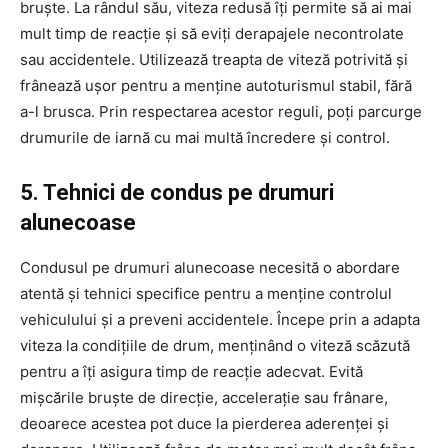
bruște. La rândul său, viteza redusă îți permite să ai mai
mult timp de reacție și să eviți derapajele necontrolate
sau accidentele. Utilizează treapta de viteză potrivită și
frânează ușor pentru a menține autoturismul stabil, fără
a-l brusca. Prin respectarea acestor reguli, poți parcurge
drumurile de iarnă cu mai multă încredere și control.
5. Tehnici de condus pe drumuri
alunecoase
Condusul pe drumuri alunecoase necesită o abordare
atentă și tehnici specifice pentru a menține controlul
vehiculului și a preveni accidentele. Începe prin a adapta
viteza la condițiile de drum, menținând o viteză scăzută
pentru a îți asigura timp de reacție adecvat. Evită
mișcările bruște de direcție, accelerație sau frânare,
deoarece acestea pot duce la pierderea aderenței și