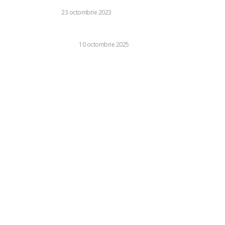
CASA SI GRADINA
23 octombrie 2023
Avantajele utilizării cutiilor din carton pentru ambalare
BUSINESS SI INDUSTRIE
10 octombrie 2025
Categorii:
Diverse
1242
Life Style
126
Business si Industrie
121
Casa si Gradina
92
Sanatate si Medicina
81
Auto
72
Stil de viata
40
Tehnologie
40
Relaxare si timp liber
35
Fashion
24