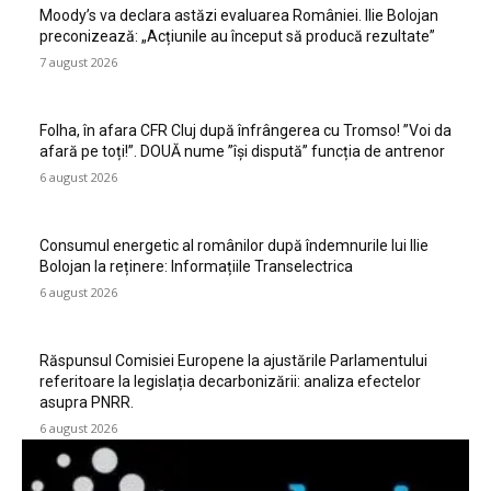
Moody’s va declara astăzi evaluarea României. Ilie Bolojan
preconizează: „Acțiunile au început să producă rezultate”
7 august 2026
Folha, în afara CFR Cluj după înfrângerea cu Tromso! ”Voi da
afară pe toți!”. DOUĂ nume ”își dispută” funcția de antrenor
6 august 2026
Consumul energetic al românilor după îndemnurile lui Ilie
Bolojan la reținere: Informațiile Transelectrica
6 august 2026
Răspunsul Comisiei Europene la ajustările Parlamentului
referitoare la legislația decarbonizării: analiza efectelor
asupra PNRR.
6 august 2026