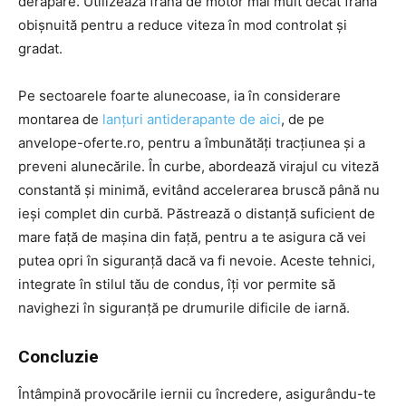
derapare. Utilizează frâna de motor mai mult decât frâna
obișnuită pentru a reduce viteza în mod controlat și
gradat.
Pe sectoarele foarte alunecoase, ia în considerare
montarea de
lanțuri antiderapante de aici
, de pe
anvelope-oferte.ro, pentru a îmbunătăți tracțiunea și a
preveni alunecările. În curbe, abordează virajul cu viteză
constantă și minimă, evitând accelerarea bruscă până nu
ieși complet din curbă. Păstrează o distanță suficient de
mare față de mașina din față, pentru a te asigura că vei
putea opri în siguranță dacă va fi nevoie. Aceste tehnici,
integrate în stilul tău de condus, îți vor permite să
navighezi în siguranță pe drumurile dificile de iarnă.
Concluzie
Întâmpină provocările iernii cu încredere, asigurându-te