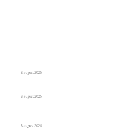
Contacteaza-ne oricand la adresa:
contact@skinit.ro
Politica de confidentialitate
Politica cookies (GDPR)
Contact
Ultimele postari:
Nu s-au retras! » Ce s-a petrecut pe teren, imediat după
Dinamo – FC Voluntari 4-0
DIVERSE
8 august 2026
Cristi Chivu a formulat o părere evidentă după Juventus –
Inter 1-2: „Nu mi-a fost deloc pe plac!”
DIVERSE
8 august 2026
România se află în fața pericolului unui blackout complet
dacă dificultățile din sectorul energetic se intensifică.
Specialiștii cer inspecții…
DIVERSE
8 august 2026