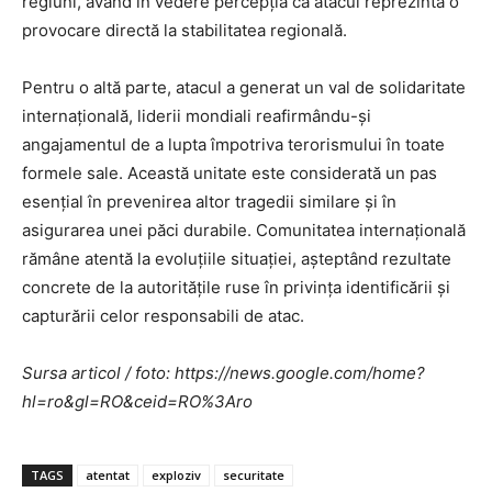
regiuni, având în vedere percepția că atacul reprezintă o
provocare directă la stabilitatea regională.
Pentru o altă parte, atacul a generat un val de solidaritate
internațională, liderii mondiali reafirmându-și
angajamentul de a lupta împotriva terorismului în toate
formele sale. Această unitate este considerată un pas
esențial în prevenirea altor tragedii similare și în
asigurarea unei păci durabile. Comunitatea internațională
rămâne atentă la evoluțiile situației, așteptând rezultate
concrete de la autoritățile ruse în privința identificării și
capturării celor responsabili de atac.
Sursa articol / foto: https://news.google.com/home?
hl=ro&gl=RO&ceid=RO%3Aro
TAGS
atentat
exploziv
securitate