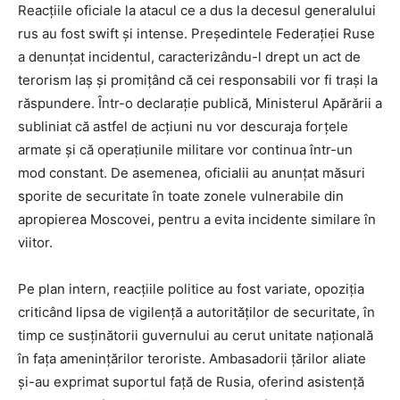
Reacțiile oficiale la atacul ce a dus la decesul generalului
rus au fost swift și intense. Președintele Federației Ruse
a denunțat incidentul, caracterizându-l drept un act de
terorism laș și promițând că cei responsabili vor fi trași la
răspundere. Într-o declarație publică, Ministerul Apărării a
subliniat că astfel de acțiuni nu vor descuraja forțele
armate și că operațiunile militare vor continua într-un
mod constant. De asemenea, oficialii au anunțat măsuri
sporite de securitate în toate zonele vulnerabile din
apropierea Moscovei, pentru a evita incidente similare în
viitor.
Pe plan intern, reacțiile politice au fost variate, opoziția
criticând lipsa de vigilență a autorităților de securitate, în
timp ce susținătorii guvernului au cerut unitate națională
în fața amenințărilor teroriste. Ambasadorii țărilor aliate
și-au exprimat suportul față de Rusia, oferind asistență