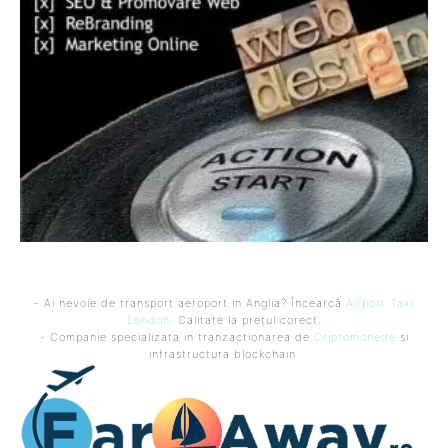
- Ai nevoie de transport aeroport in Anglia? Încearcă
Airport Taxi
London
. Calitate la prețul corect.
- Companie specializata in tranzactionarea de
Criptomonede
si
infrastructura blockchain.