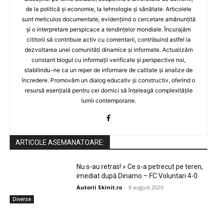
de la politică și economie, la tehnologie și sănătate. Articolele
sunt meticulos documentate, evidențiind o cercetare amănunțită
și o interpretare perspicace a tendințelor mondiale. Încurajăm
cititorii să contribuie activ cu comentarii, contribuind astfel la
dezvoltarea unei comunități dinamice și informate. Actualizăm
constant blogul cu informații verificate și perspective noi,
stabilindu-ne ca un reper de informare de calitate și analize de
încredere. Promovăm un dialog educativ și constructiv, oferind o
resursă esențială pentru cei dornici să înțeleagă complexitățile
lumii contemporane.
ARTICOLE ASEMANATOARE:
Nu s-au retras! » Ce s-a petrecut pe teren,
imediat după Dinamo – FC Voluntari 4-0
Autorii Skinit.ro
-
8 august 2026
Diverse