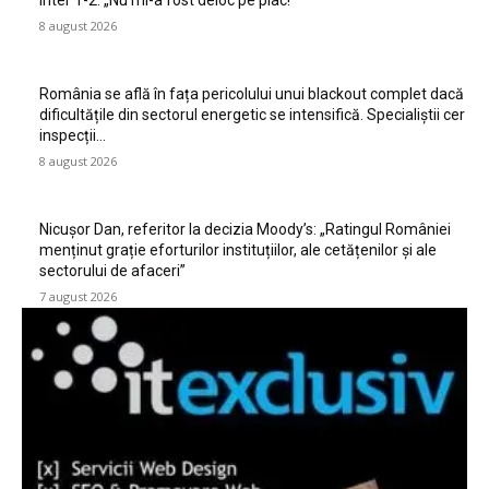
Inter 1-2: „Nu mi-a fost deloc pe plac!”
8 august 2026
România se află în fața pericolului unui blackout complet dacă
dificultățile din sectorul energetic se intensifică. Specialiștii cer
inspecții…
8 august 2026
Nicușor Dan, referitor la decizia Moody’s: „Ratingul României
menținut grație eforturilor instituțiilor, ale cetățenilor și ale
sectorului de afaceri”
7 august 2026