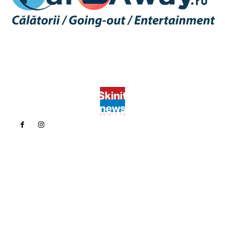
Politica de confidentialitate
Politica cookies (GDPR)
Contact
Bun venit la Skinit.ro !
Skinit News este site-ul dvs. de știri, divertisment, muzică. Vă
oferim cele mai recente știri de ultimă oră și videoclipuri direct
din industria divertismentului.