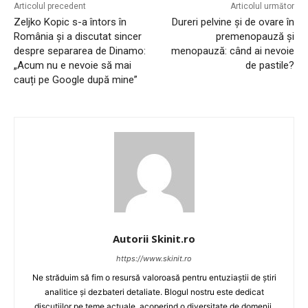
Articolul precedent
Articolul următor
Zeljko Kopic s-a întors în
Dureri pelvine și de ovare în
România și a discutat sincer
premenopauză și
despre separarea de Dinamo:
menopauză: când ai nevoie
„Acum nu e nevoie să mai
de pastile?
cauți pe Google după mine”
Autorii Skinit.ro
https://www.skinit.ro
Ne străduim să fim o resursă valoroasă pentru entuziaștii de știri
analitice și dezbateri detaliate. Blogul nostru este dedicat
discuțiilor pe teme actuale, acoperind o diversitate de domenii,