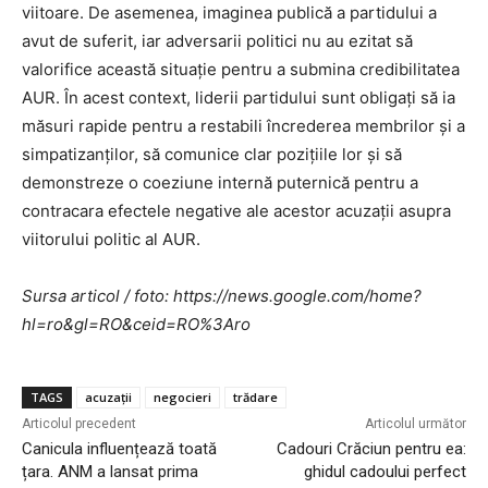
viitoare. De asemenea, imaginea publică a partidului a
avut de suferit, iar adversarii politici nu au ezitat să
valorifice această situație pentru a submina credibilitatea
AUR. În acest context, liderii partidului sunt obligați să ia
măsuri rapide pentru a restabili încrederea membrilor și a
simpatizanților, să comunice clar pozițiile lor și să
demonstreze o coeziune internă puternică pentru a
contracara efectele negative ale acestor acuzații asupra
viitorului politic al AUR.
Sursa articol / foto: https://news.google.com/home?
hl=ro&gl=RO&ceid=RO%3Aro
TAGS
acuzații
negocieri
trădare
Articolul precedent
Articolul următor
Canicula influențează toată
Cadouri Crăciun pentru ea:
țara. ANM a lansat prima
ghidul cadoului perfect