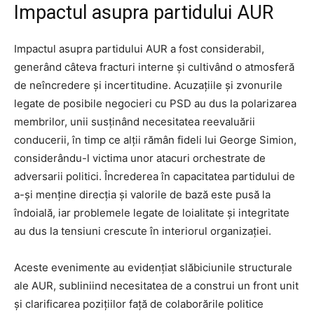
Impactul asupra partidului AUR
Impactul asupra partidului AUR a fost considerabil,
generând câteva fracturi interne și cultivând o atmosferă
de neîncredere și incertitudine. Acuzațiile și zvonurile
legate de posibile negocieri cu PSD au dus la polarizarea
membrilor, unii susținând necesitatea reevaluării
conducerii, în timp ce alții rămân fideli lui George Simion,
considerându-l victima unor atacuri orchestrate de
adversarii politici. Încrederea în capacitatea partidului de
a-și menține direcția și valorile de bază este pusă la
îndoială, iar problemele legate de loialitate și integritate
au dus la tensiuni crescute în interiorul organizației.
Aceste evenimente au evidențiat slăbiciunile structurale
ale AUR, subliniind necesitatea de a construi un front unit
și clarificarea pozițiilor față de colaborările politice