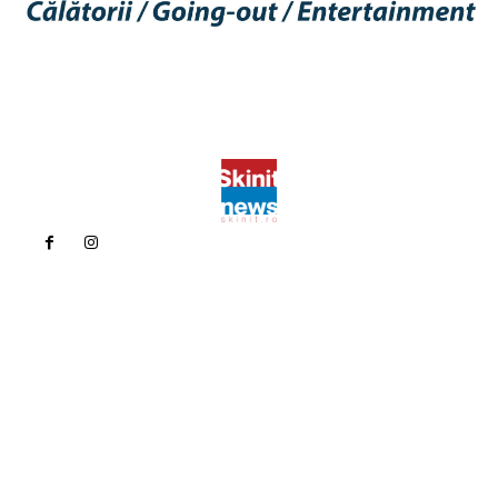
Politica de confidentialitate
Politica cookies (GDPR)
Contact
Bun venit la Skinit.ro !
Skinit News este site-ul dvs. de știri, divertisment, muzică. Vă
oferim cele mai recente știri de ultimă oră și videoclipuri direct
din industria divertismentului.
Contacteaza-ne oricand la adresa:
contact@skinit.ro