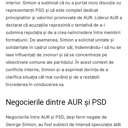
interior. Simion a subliniat că nu a purtat nicio discuție cu
reprezentanții PSD și că este complet dedicat
principialilor și valorilor promovate de AUR. Liderul AUR a
declarat că acuzațiile reprezintă o tentativă de a-i
submina reputația și de a crea neîncredere între membrii
formațiunii. De asemenea, Simion a solicitat unitate și
solidaritate în cadrul colegilor săi, îndemnându-i să nu se
lase influențați de zvonuri și să se concentreze pe
obiectivele comune ale partidului. În acest context de
conflicte interne, Simion și-a exprimat dorința de a
clarifica situația cât mai curând și de a restabili
încrederea în conducerea sa.
Negocierile dintre AUR și PSD
Negocierile între AUR și PSD, deși ferm negate de
George Simion, au fost subiect de intensă speculație atât