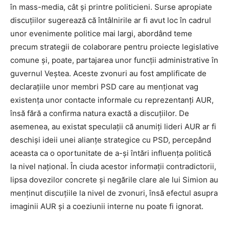
în mass-media, cât și printre politicieni. Surse apropiate
discuțiilor sugerează că întâlnirile ar fi avut loc în cadrul
unor evenimente politice mai largi, abordând teme
precum strategii de colaborare pentru proiecte legislative
comune și, poate, partajarea unor funcții administrative în
guvernul Veștea. Aceste zvonuri au fost amplificate de
declarațiile unor membri PSD care au menționat vag
existența unor contacte informale cu reprezentanți AUR,
însă fără a confirma natura exactă a discuțiilor. De
asemenea, au existat speculații că anumiți lideri AUR ar fi
deschiși ideii unei alianțe strategice cu PSD, percepând
aceasta ca o oportunitate de a-și întări influența politică
la nivel național. În ciuda acestor informații contradictorii,
lipsa dovezilor concrete și negările clare ale lui Simion au
menținut discuțiile la nivel de zvonuri, însă efectul asupra
imaginii AUR și a coeziunii interne nu poate fi ignorat.