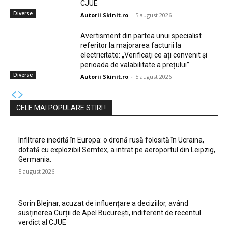
CJUE
Diverse
Autorii Skinit.ro
-
5 august 2026
Avertisment din partea unui specialist
referitor la majorarea facturii la
electricitate: „Verificați ce ați convenit și
perioada de valabilitate a prețului”
Diverse
Autorii Skinit.ro
-
5 august 2026
CELE MAI POPULARE STIRI !
Infiltrare inedită în Europa: o dronă rusă folosită în Ucraina,
dotată cu explozibil Semtex, a intrat pe aeroportul din Leipzig,
Germania.
5 august 2026
Sorin Blejnar, acuzat de influențare a deciziilor, având
susținerea Curții de Apel București, indiferent de recentul
verdict al CJUE