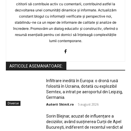
cititorii să contribuie activ cu comentarii, contribuind astfel la
dezvoltarea unei comunități dinamice și informate. Actualizăm
constant blogul cu informații verificate și perspective noi,
stabilindu-ne ca un reper de informare de calitate și analize de
încredere. Promovăm un dialog educativ și constructiv, oferind o
resursă esențială pentru cei dornici să înțeleagă complexitățile
lumii contemporane.
ARTICOLE ASEMANATOARE:
Infiltrare inedită în Europa: o dronă rusă
folosită în Ucraina, dotată cu explozibil
Semtex, a intrat pe aeroportul din Leipzig,
Germania.
Diverse
Autorii Skinit.ro
-
5 august 2026
Sorin Blejnar, acuzat de influențare a
deciziilor, având susținerea Curții de Apel
București, indiferent de recentul verdict al