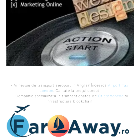
- Ai nevoie de transport aeroport in Anglia? Încearcă
Airport Taxi
London
. Calitate la prețul corect.
- Companie specializata in tranzactionarea de
Criptomonede
si
infrastructura blockchain.