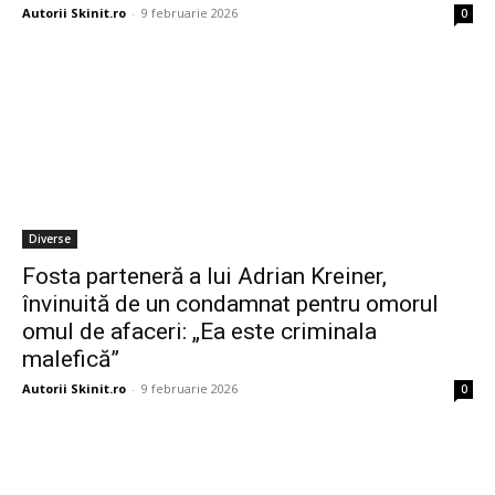
Autorii Skinit.ro
-
9 februarie 2026
0
Diverse
Fosta parteneră a lui Adrian Kreiner,
învinuită de un condamnat pentru omorul
omul de afaceri: „Ea este criminala
malefică”
Autorii Skinit.ro
-
9 februarie 2026
0