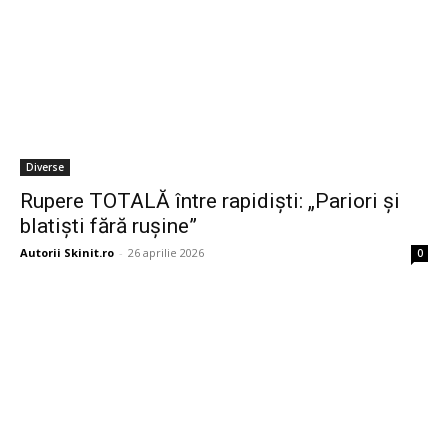
Diverse
Rupere TOTALĂ între rapidiști: „Pariori și
blatiști fără rușine”
Autorii Skinit.ro
-
26 aprilie 2026
0