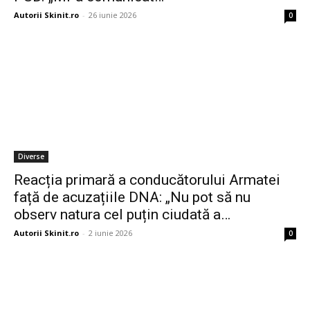
Autorii Skinit.ro
-
26 iunie 2026
0
Diverse
Reacția primară a conducătorului Armatei
față de acuzațiile DNA: „Nu pot să nu
observ natura cel puțin ciudată a…
Autorii Skinit.ro
-
2 iunie 2026
0