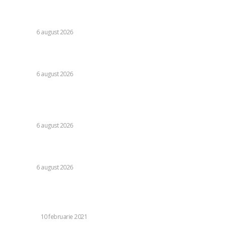
da afară pe toți!”. DOUĂ nume ”își dispută” funcția de
antrenor
DIVERSE
6 august 2026
Consumul energetic al românilor după îndemnurile lui Ilie
Bolojan la reținere: Informațiile Transelectrica
DIVERSE
6 august 2026
Răspunsul Comisiei Europene la ajustările Parlamentului
referitoare la legislația decarbonizării: analiza efectelor
asupra PNRR.
DIVERSE
6 august 2026
Guvernul pregătește un document legislativ pentru
restricționarea utilizării energiei electrice.
DIVERSE
6 august 2026
Stiri populare:
Cele mai tari 5 tehnologii bancare în 2021
INOVATIE
10 februarie 2021