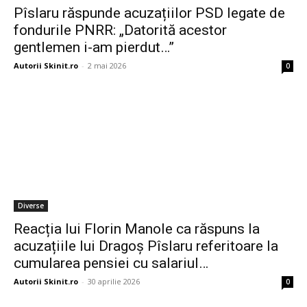
Pîslaru răspunde acuzațiilor PSD legate de
fondurile PNRR: „Datorită acestor
gentlemen i-am pierdut…”
Autorii Skinit.ro
-
2 mai 2026
0
Diverse
Reacția lui Florin Manole ca răspuns la
acuzațiile lui Dragoș Pîslaru referitoare la
cumularea pensiei cu salariul…
Autorii Skinit.ro
-
30 aprilie 2026
0