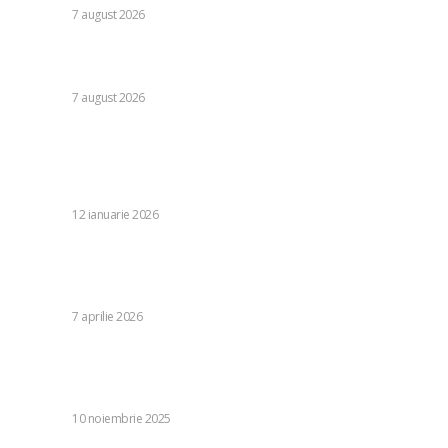
DIVERSE
7 august 2026
Cutremur la Gruia! Ioan Varga l-a destituit pe antrenor și
alți 3 jucători de la CFR Cluj + Noul lider al echipei
DIVERSE
7 august 2026
Stiri populare:
Când va fi căldură în România. Prognoze meteorologice
pentru următoarele două săptămâni
DIVERSE
12 ianuarie 2026
Vremea devine considerabil mai rece până la finalul
săptămânii. ANM a emis alerte cod portocaliu pentru
viscol și galben pentru vânt.
DIVERSE
7 aprilie 2026
Un fost vicepremier: „Oana Gheorghiu are posibilitatea de
a sesiza autoritățile de cercetare penală”, în urma
plângerii CSM. Motivul prezentat
DIVERSE
10 noiembrie 2025