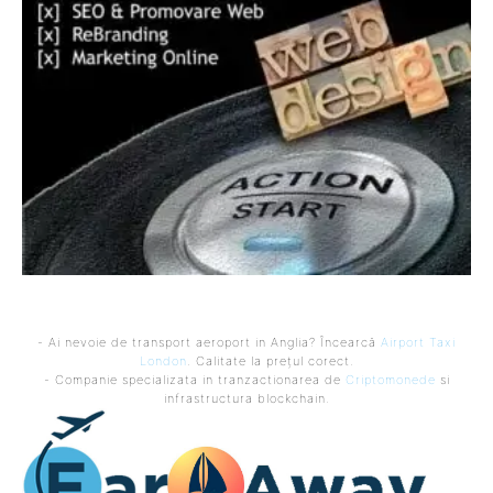
- Ai nevoie de transport aeroport in Anglia? Încearcă
Airport Taxi
London
. Calitate la prețul corect.
- Companie specializata in tranzactionarea de
Criptomonede
si
infrastructura blockchain.