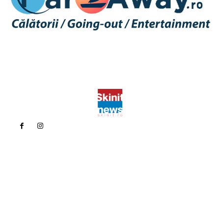
Politica de confidentialitate
Politica cookies (GDPR)
Contact
Bun venit la Skinit.ro !
Skinit News este site-ul dvs. de știri, divertisment, muzică. Vă
oferim cele mai recente știri de ultimă oră și videoclipuri direct
din industria divertismentului.