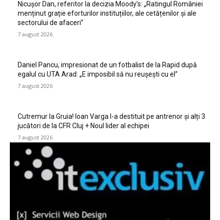
Nicușor Dan, referitor la decizia Moody’s: „Ratingul României
menținut grație eforturilor instituțiilor, ale cetățenilor și ale
sectorului de afaceri”
7 august 2026
Daniel Pancu, impresionat de un fotbalist de la Rapid după
egalul cu UTA Arad: „E imposibil să nu reușești cu el”
7 august 2026
Cutremur la Gruia! Ioan Varga l-a destituit pe antrenor și alți 3
jucători de la CFR Cluj + Noul lider al echipei
7 august 2026