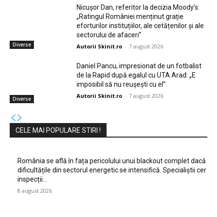
Nicușor Dan, referitor la decizia Moody’s:
„Ratingul României menținut grație
eforturilor instituțiilor, ale cetățenilor și ale
sectorului de afaceri”
Diverse
Autorii Skinit.ro
-
7 august 2026
Daniel Pancu, impresionat de un fotbalist
de la Rapid după egalul cu UTA Arad: „E
imposibil să nu reușești cu el”
Autorii Skinit.ro
-
7 august 2026
Diverse
CELE MAI POPULARE STIRI !
România se află în fața pericolului unui blackout complet dacă
dificultățile din sectorul energetic se intensifică. Specialiștii cer
inspecții…
8 august 2026