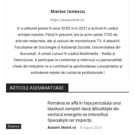
Marius Ionescu
https://www.skinit.ro/
S-a alăturat presei în anul 2020 si in 2021 a activat în cadrul
echipei noastre. Până în prezent, are la activ peste 1700 de
articole redactate, dar și sesiuni de monitorizare TV. A absolvit
Facultatea de Sociologie și Asistență Socială, Universitatea din
București. A urmat cursuri în cadrul Multimedia - Radio și
Televiziune. A participat la conferințe și interviuri cu personalități
cheie din industrie ce a contribuit la aprofundarea cunoștințelor și
extinderea rețelei de contacte profesionale !
ARTICOLE ASEMANATOARE:
România se află în fața pericolului unui
blackout complet dacă dificultățile din
sectorul energetic se intensifică.
Specialiștii cer inspecții…
Diverse
Autorii Skinit.ro
-
8 august 2026