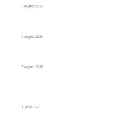
DIVERSE
5 august 2026
Sorin Blejnar, acuzat de influențare a deciziilor, având
susținerea Curții de Apel București, indiferent de recentul
verdict al CJUE
DIVERSE
5 august 2026
Avertisment din partea unui specialist referitor la
majorarea facturii la electricitate: „Verificați ce ați convenit
și perioada de valabilitate a prețului”
DIVERSE
5 august 2026
Stiri populare:
Costică Brădățan, lecturer la Texas Tech University și
filosof: Uniformitatea în gândire și comunicare conduce la
dispariția interioară.
DIVERSE
10 mai 2026
Vreme nefavorabilă în cea mai mare parte a țării. ANM a
emis avertismente cod galben pentru precipitații, ninsoare,
viscol și vânt puternic. Interval de...