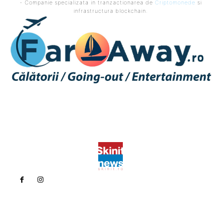
- Companie specializata in tranzactionarea de
Criptomonede
si
infrastructura blockchain.
Politica de confidentialitate
Politica cookies (GDPR)
Contact