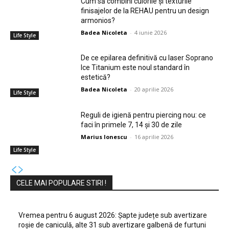
Cum să combini culorile și texturile
finisajelor de la REHAU pentru un design
armonios?
Badea Nicoleta
-
4 iunie 2026
Life Style
De ce epilarea definitivă cu laser Soprano
Ice Titanium este noul standard în
estetică?
Badea Nicoleta
-
20 aprilie 2026
Life Style
Reguli de igienă pentru piercing nou: ce
faci în primele 7, 14 și 30 de zile
Marius Ionescu
-
16 aprilie 2026
Life Style
CELE MAI POPULARE STIRI !
Vremea pentru 6 august 2026: Șapte județe sub avertizare
roșie de caniculă, alte 31 sub avertizare galbenă de furtuni