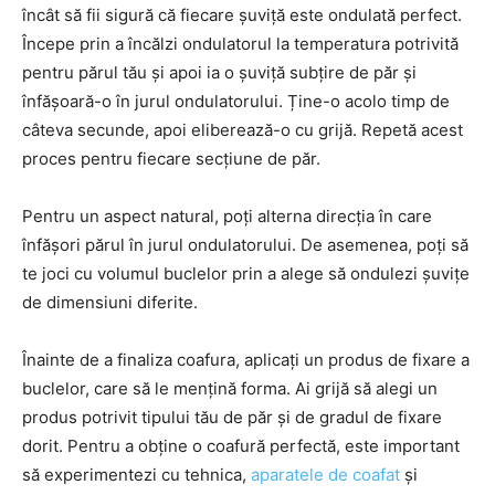
încât să fii sigură că fiecare șuviță este ondulată perfect.
Începe prin a încălzi ondulatorul la temperatura potrivită
pentru părul tău și apoi ia o șuviță subțire de păr și
înfășoară-o în jurul ondulatorului. Ține-o acolo timp de
câteva secunde, apoi eliberează-o cu grijă. Repetă acest
proces pentru fiecare secțiune de păr.
Pentru un aspect natural, poți alterna direcția în care
înfășori părul în jurul ondulatorului. De asemenea, poți să
te joci cu volumul buclelor prin a alege să ondulezi șuvițe
de dimensiuni diferite.
Înainte de a finaliza coafura, aplicați un produs de fixare a
buclelor, care să le mențină forma. Ai grijă să alegi un
produs potrivit tipului tău de păr și de gradul de fixare
dorit. Pentru a obține o coafură perfectă, este important
să experimentezi cu tehnica,
aparatele de coafat
și