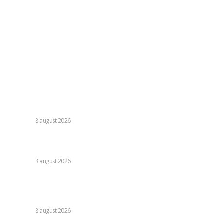
contact@skinit.ro
Politica de confidentialitate
Politica cookies (GDPR)
Contact
Ultimele postari:
Nu s-au retras! » Ce s-a petrecut pe teren, imediat după
Dinamo – FC Voluntari 4-0
DIVERSE
8 august 2026
Cristi Chivu a formulat o părere evidentă după Juventus –
Inter 1-2: „Nu mi-a fost deloc pe plac!”
DIVERSE
8 august 2026
România se află în fața pericolului unui blackout complet
dacă dificultățile din sectorul energetic se intensifică.
Specialiștii cer inspecții…
DIVERSE
8 august 2026