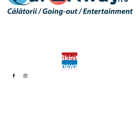
Politica de confidentialitate
Politica cookies (GDPR)
Contact
Bun venit la Skinit.ro !
Skinit News este site-ul dvs. de știri, divertisment, muzică. Vă
oferim cele mai recente știri de ultimă oră și videoclipuri direct
din industria divertismentului.
Contacteaza-ne oricand la adresa: