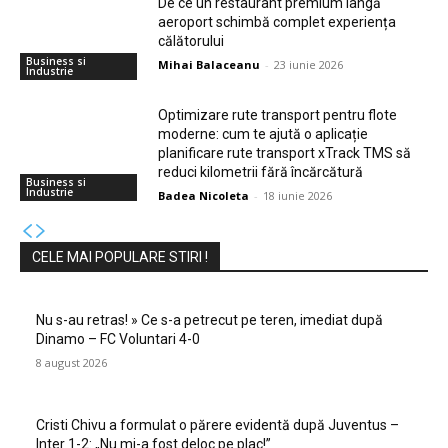
De ce un restaurant premium lângă
aeroport schimbă complet experiența
călătorului
Business si
Mihai Balaceanu
-
23 iunie 2026
Industrie
Optimizare rute transport pentru flote
moderne: cum te ajută o aplicație
planificare rute transport xTrack TMS să
reduci kilometrii fără încărcătură
Business si
Industrie
Badea Nicoleta
-
18 iunie 2026
CELE MAI POPULARE STIRI !
Nu s-au retras! » Ce s-a petrecut pe teren, imediat după
Dinamo – FC Voluntari 4-0
8 august 2026
Cristi Chivu a formulat o părere evidentă după Juventus –
Inter 1-2: „Nu mi-a fost deloc pe plac!”