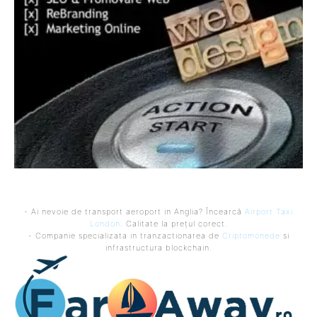
- Ai nevoie de transport aeroport in Anglia? Încearcă
Airport Taxi
London
. Calitate la prețul corect.
- Companie specializata in tranzactionarea de
Criptomonede
si
infrastructura blockchain.