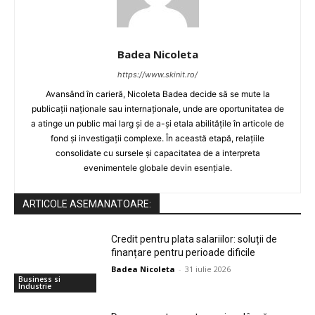
Badea Nicoleta
https://www.skinit.ro/
Avansând în carieră, Nicoleta Badea decide să se mute la
publicații naționale sau internaționale, unde are oportunitatea de
a atinge un public mai larg și de a-și etala abilitățile în articole de
fond și investigații complexe. În această etapă, relațiile
consolidate cu sursele și capacitatea de a interpreta
evenimentele globale devin esențiale.
ARTICOLE ASEMANATOARE:
Credit pentru plata salariilor: soluții de
finanțare pentru perioade dificile
Badea Nicoleta
-
31 iulie 2026
Business si
Industrie