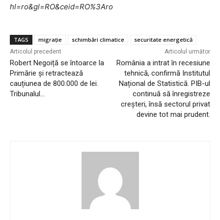
hl=ro&gl=RO&ceid=RO%3Aro
TAGS
migrație
schimbări climatice
securitate energetică
Articolul precedent
Articolul următor
Robert Negoiță se întoarce la
România a intrat în recesiune
Primărie și retractează
tehnică, confirmă Institutul
cauțiunea de 800.000 de lei.
Național de Statistică. PIB-ul
Tribunalul…
continuă să înregistreze
creșteri, însă sectorul privat
devine tot mai prudent.