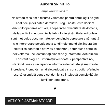
Autorii Skinit.ro
https://www.skinit.ro
Ne străduim să fim o resursă valoroasă pentru entuziaștii de știri
analitice și dezbateri detaliate. Blogul nostru este dedicat
discuțiilor pe teme actuale, acoperind o diversitate de domenii,
de la politică și economie, la tehnologie și sănătate. Articolele
sunt meticulos documentate, evidențiind o cercetare amănunțită
și o interpretare perspicace a tendințelor mondiale. Încurajăm
cititorii să contribuie activ cu comentarii, contribuind astfel la
dezvoltarea unei comunități dinamice și informate. Actualizăm
constant blogul cu informații verificate și perspective noi,
stabilindu-ne ca un reper de informare de calitate și analize de
încredere. Promovăm un dialog educativ și constructiv, oferind o
resursă esențială pentru cei dornici să înțeleagă complexitățile
lumii contemporane.
ARTICOLE ASEMANATOARE: