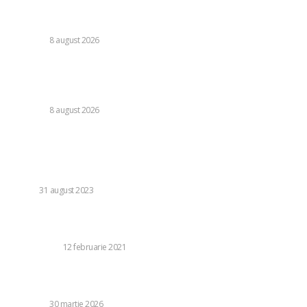
Cristi Chivu a formulat o părere evidentă după Juventus –
Inter 1-2: „Nu mi-a fost deloc pe plac!”
DIVERSE
8 august 2026
România se află în fața pericolului unui blackout complet
dacă dificultățile din sectorul energetic se intensifică.
Specialiștii cer inspecții…
DIVERSE
8 august 2026
Stiri populare:
Motivele Fascinante pentru Care Copiii Desenează:
Dezvoltare, Comunicare și Expresie
COPII
31 august 2023
Faceți o scufundare profundă în cel mai inovator submarin
cu barca cu motor din lume
DISTRACTIE
12 februarie 2021
„Dumnezeu ne sprijină pe toți”. Călin Georgescu nu a
încasat salariu de la Universitatea din Pitești din…
DIVERSE
30 martie 2026