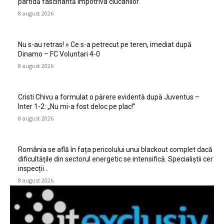
partidă fascinantă împotriva ciucanilor.
8 august 2026
Nu s-au retras! » Ce s-a petrecut pe teren, imediat după
Dinamo – FC Voluntari 4-0
8 august 2026
Cristi Chivu a formulat o părere evidentă după Juventus –
Inter 1-2: „Nu mi-a fost deloc pe plac!”
8 august 2026
România se află în fața pericolului unui blackout complet dacă
dificultățile din sectorul energetic se intensifică. Specialiștii cer
inspecții…
8 august 2026