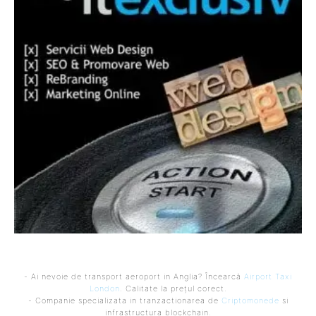
- Ai nevoie de transport aeroport in Anglia? Încearcă
Airport Taxi
London
. Calitate la prețul corect.
- Companie specializata in tranzactionarea de
Criptomonede
si
infrastructura blockchain.