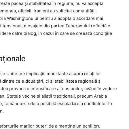
orește pacea și stabilitatea în regiune, nu va accepta
menea, oficialii iranieni au solicitat comunității
supra Washingtonului pentru a adopta o abordare mai
at tensionat, mesajele din partea Teheranului reflectă o
dere către dialog, în cazul în care se creează condițiile
aționale
le Unite are implicații importante asupra relațiilor
dintre cele două țări, ci și stabilitatea regională și
utea provoca o intensificare a tensiunilor, având în vedere
an. Statele vecine și aliații tradiționali, precum Arabia
le, temându-se de o posibilă escaladare a conflictelor în
n.
forturile marilor puteri de a menține un echilibru