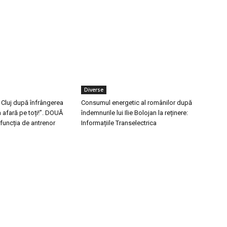
Diverse
 Cluj după înfrângerea
Consumul energetic al românilor după
 afară pe toți!”. DOUĂ
îndemnurile lui Ilie Bolojan la reținere:
 funcția de antrenor
Informațiile Transelectrica
ele postari:
Stiri popu
a declara astăzi evaluarea României.
De ce este nevoie 