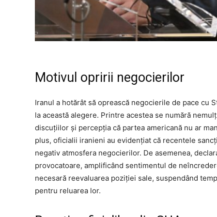
Motivul opririi negocierilor
Iranul a hotărât să oprească negocierile de pace cu S
la această alegere. Printre acestea se numără nemulțu
discuțiilor și percepția că partea americană nu ar man
plus, oficialii iranieni au evidențiat că recentele san
negativ atmosfera negocierilor. De asemenea, declaraț
provocatoare, amplificând sentimentul de neîncredere ș
necesară reevaluarea poziției sale, suspendând tempo
pentru reluarea lor.