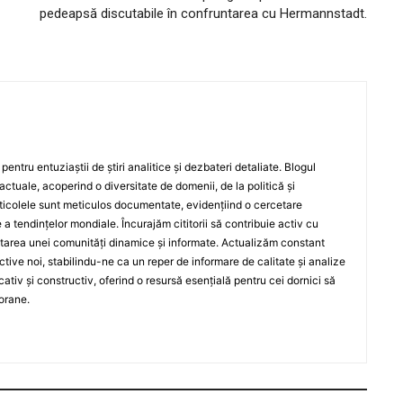
pedeapsă discutabile în confruntarea cu Hermannstadt.
entru entuziaștii de știri analitice și dezbateri detaliate. Blogul
actuale, acoperind o diversitate de domenii, de la politică și
rticolele sunt meticulos documentate, evidențiind o cercetare
a tendințelor mondiale. Încurajăm cititorii să contribuie activ cu
oltarea unei comunități dinamice și informate. Actualizăm constant
ective noi, stabilindu-ne ca un reper de informare de calitate și analize
iv și constructiv, oferind o resursă esențială pentru cei dornici să
orane.