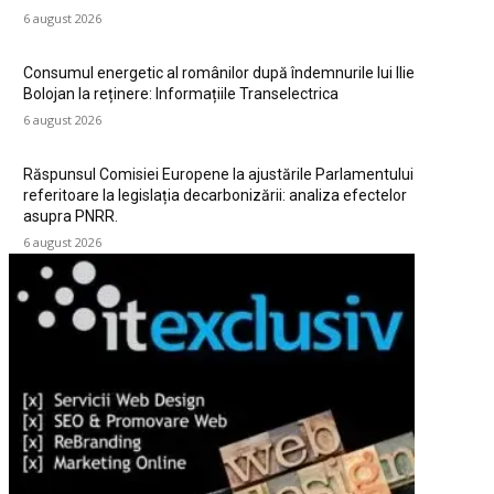
6 august 2026
Consumul energetic al românilor după îndemnurile lui Ilie
Bolojan la reținere: Informațiile Transelectrica
6 august 2026
Răspunsul Comisiei Europene la ajustările Parlamentului
referitoare la legislația decarbonizării: analiza efectelor
asupra PNRR.
6 august 2026