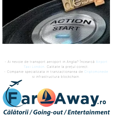
- Ai nevoie de transport aeroport in Anglia? Încearcă
Airport
Taxi London
. Calitate la prețul corect.
- Companie specializata in tranzactionarea de
Criptomonede
si infrastructura blockchain.