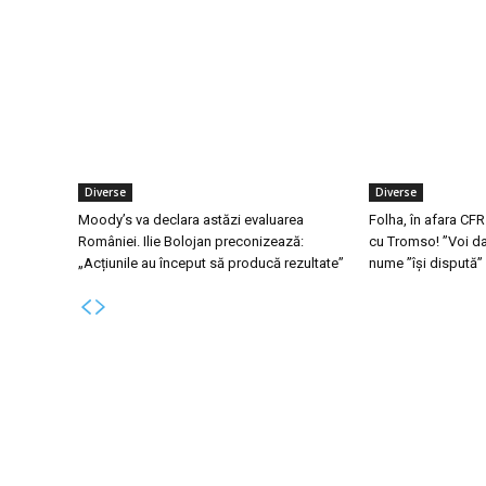
Diverse
Diverse
Moody’s va declara astăzi evaluarea
Folha, în afara CFR
României. Ilie Bolojan preconizează:
cu Tromso! ”Voi da
„Acțiunile au început să producă rezultate”
nume ”își dispută”
Bun venit la Skinit.ro !
Ultim
Moody’s v
Skinit News este site-ul dvs. de știri, divertisment,