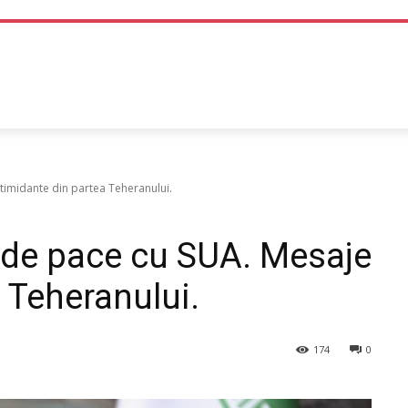
TEHNOLOGIE
LIFE STYLE
SANATATE SI MEDICINA
ntimidante din partea Teheranului.
e de pace cu SUA. Mesaje
 Teheranului.
174
0