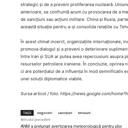
strategic și de a preveni proliferarea nucleară. Uniun
anterioare, se confruntă acum cu provocarea de a medi
de sancțiuni sau acțiuni militare. China și Rusia, parte
această situație pentru a-și consolida relațiile cu Teh
În acest climat incerct, organizațiile internaționale, 
promova dialogul și a preveni o deteriorare suplimenta
între Iran și SUA ar putea avea repercusiuni asupra p
resurselor petroliere iraniene. În concluzie, oprirea n
ci are potențialul de a influența în mod semnificativ e
unei soluții diplomatice viabile.
Sursa articol / foto: https://news.google.com/ho
TAGS
negocieri
sancțiuni
tensiuni
Articolul precedent
ANM a prelungit avertizarea meteorologică pentru ploi