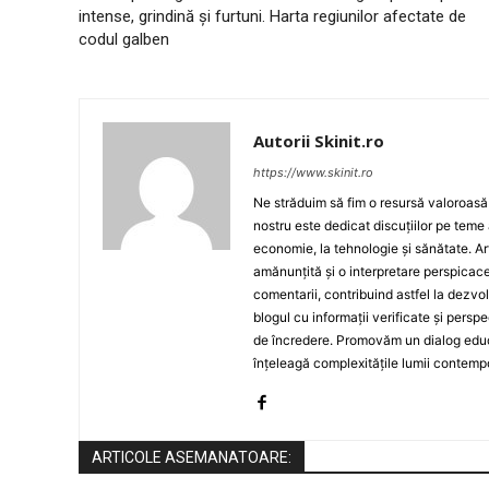
intense, grindină și furtuni. Harta regiunilor afectate de
codul galben
Autorii Skinit.ro
https://www.skinit.ro
Ne străduim să fim o resursă valoroasă p
nostru este dedicat discuțiilor pe teme 
economie, la tehnologie și sănătate. A
amănunțită și o interpretare perspicace 
comentarii, contribuind astfel la dezv
blogul cu informații verificate și persp
de încredere. Promovăm un dialog educat
înțeleagă complexitățile lumii contemp
ARTICOLE ASEMANATOARE: