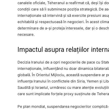
canalele oficiale, Teheranul a reafirmat că, deși își d
condiții care să îi submineze poziția strategică. De ase
internaționale să intervină și să exercite presiuni a
echitabilă și respectuoasă în negocieri. În acest clim
determinare de a-și proteja interesele, dar și o deschi
necesare.
Impactul asupra relațiilor intern
Decizia Iranului de a opri negocierile de pace cu State
internaționale, influențând nu doar dinamica bilaterală 
globală. În Orientul Mijlociu, această suspendare ar p
influența Iranului în conflictele din Siria, Yemen și Lib
Saudită și Israelul, urmăresc cu mare atenție evoluții
care sunt implicate forțele proxy susținute de Tehera
Pe plan mondial, suspendarea negocierilor complică e