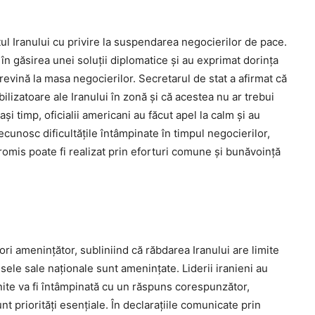
ul Iranului cu privire la suspendarea negocierilor de pace.
în găsirea unei soluții diplomatice și au exprimat dorința
 revină la masa negocierilor. Secretarul de stat a afirmat că
bilizatoare ale Iranului în zonă și că acestea nu ar trebui
ași timp, oficialii americani au făcut apel la calm și au
cunosc dificultățile întâmpinate în timpul negocierilor,
mis poate fi realizat prin eforturi comune și bunăvoință
ri amenințător, subliniind că răbdarea Iranului are limite
esele sale naționale sunt amenințate. Liderii iranieni au
Unite va fi întâmpinată cu un răspuns corespunzător,
t priorități esențiale. În declarațiile comunicate prin