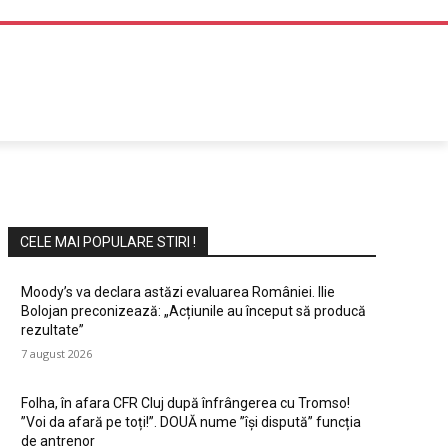
DIVERTISMENT
CELE MAI POPULARE STIRI !
Moody’s va declara astăzi evaluarea României. Ilie
Bolojan preconizează: „Acțiunile au început să producă
rezultate”
7 august 2026
Folha, în afara CFR Cluj după înfrângerea cu Tromso!
”Voi da afară pe toți!”. DOUĂ nume ”își dispută” funcția
de antrenor