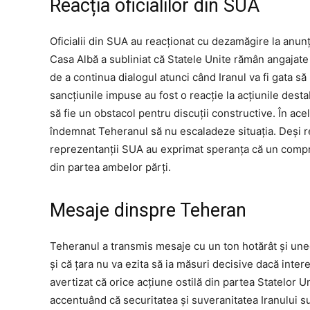
Reacția oficialilor din SUA
Oficialii din SUA au reacționat cu dezamăgire la anunț
Casa Albă a subliniat că Statele Unite rămân angajate 
de a continua dialogul atunci când Iranul va fi gata să
sancțiunile impuse au fost o reacție la acțiunile desta
să fie un obstacol pentru discuții constructive. În acel
îndemnat Teheranul să nu escaladeze situația. Deși re
reprezentanții SUA au exprimat speranța că un compro
din partea ambelor părți.
Mesaje dinspre Teheran
Teheranul a transmis mesaje cu un ton hotărât și uneo
și că țara nu va ezita să ia măsuri decisive dacă inter
avertizat că orice acțiune ostilă din partea Statelor 
accentuând că securitatea și suveranitatea Iranului sun