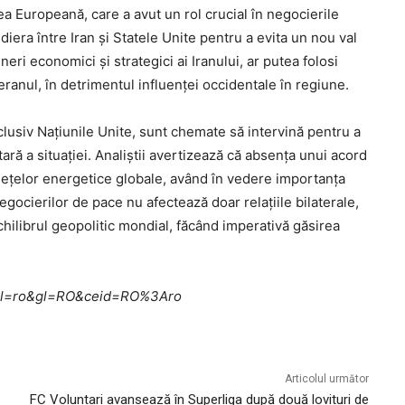
ea Europeană, care a avut un rol crucial în negocierile
era între Iran și Statele Unite pentru a evita un nou val
neri economici și strategici ai Iranului, ar putea folosi
eranul, în detrimentul influenței occidentale în regiune.
inclusiv Națiunile Unite, sunt chemate să intervină pentru a
ră a situației. Analiștii avertizează că absența unui acord
iețelor energetice globale, având în vedere importanța
egocierilor de pace nu afectează doar relațiile bilaterale,
chilibrul geopolitic mondial, făcând imperativă găsirea
me?hl=ro&gl=RO&ceid=RO%3Aro
Articolul următor
FC Voluntari avansează în Superliga după două lovituri de