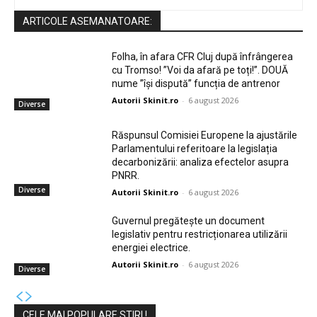
ARTICOLE ASEMANATOARE:
Folha, în afara CFR Cluj după înfrângerea
cu Tromso! ”Voi da afară pe toți!”. DOUĂ
nume ”își dispută” funcția de antrenor
Autorii Skinit.ro
-
6 august 2026
Diverse
Răspunsul Comisiei Europene la ajustările
Parlamentului referitoare la legislația
decarbonizării: analiza efectelor asupra
PNRR.
Diverse
Autorii Skinit.ro
-
6 august 2026
Guvernul pregătește un document
legislativ pentru restricționarea utilizării
energiei electrice.
Autorii Skinit.ro
-
6 august 2026
Diverse
CELE MAI POPULARE STIRI !