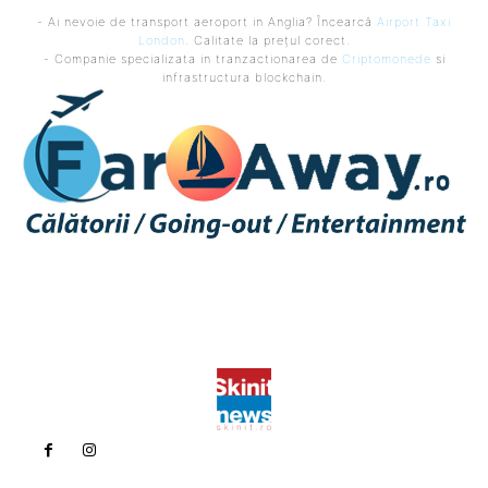
- Ai nevoie de transport aeroport in Anglia? Încearcă
Airport Taxi
London
. Calitate la prețul corect.
- Companie specializata in tranzactionarea de
Criptomonede
si
infrastructura blockchain.