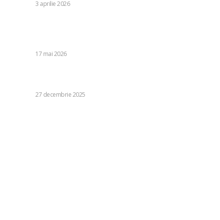
DIVERSE
3 aprilie 2026
Ioan Varga îi transmite lui Daniel Pancu un mesaj: „Îi solicit
public iertare! Sunt mândru de el și doresc să rămână în
echipă.”
DIVERSE
17 mai 2026
Răsturnare! A decis să se despartă de FCSB: „Este
jucător liber, am realizat o convenție”
DIVERSE
27 decembrie 2025
Categorii:
Diverse
1240
Life Style
126
Business si Industrie
121
Casa si Gradina
92
Sanatate si Medicina
81
Auto
72