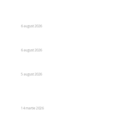
Răspunsul Comisiei Europene la ajustările Parlamentului
referitoare la legislația decarbonizării: analiza efectelor
asupra PNRR.
DIVERSE
6 august 2026
Guvernul pregătește un document legislativ pentru
restricționarea utilizării energiei electrice.
DIVERSE
6 august 2026
Vremea pentru 6 august 2026: Șapte județe sub avertizare
roșie de caniculă, alte 31 sub avertizare galbenă de furtuni
DIVERSE
5 august 2026
Stiri populare:
„Operațiunea Erorii Epice”: Cinci motive pentru care
prețurile țițeiului nu se vor stabiliza după…
DIVERSE
14 martie 2026
Mirel Rădoi referitor la insuccesul de la Botoșani: „A avut
impresia că astăzi ne-am întâlnit pentru prima oară”