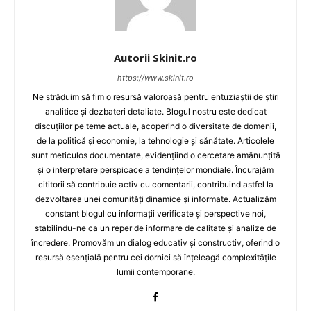
Autorii Skinit.ro
https://www.skinit.ro
Ne străduim să fim o resursă valoroasă pentru entuziaștii de știri
analitice și dezbateri detaliate. Blogul nostru este dedicat
discuțiilor pe teme actuale, acoperind o diversitate de domenii,
de la politică și economie, la tehnologie și sănătate. Articolele
sunt meticulos documentate, evidențiind o cercetare amănunțită
și o interpretare perspicace a tendințelor mondiale. Încurajăm
cititorii să contribuie activ cu comentarii, contribuind astfel la
dezvoltarea unei comunități dinamice și informate. Actualizăm
constant blogul cu informații verificate și perspective noi,
stabilindu-ne ca un reper de informare de calitate și analize de
încredere. Promovăm un dialog educativ și constructiv, oferind o
resursă esențială pentru cei dornici să înțeleagă complexitățile
lumii contemporane.