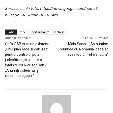
Sursa articol / foto: https://news.google.com/home?
hl=ro&gl=RO&ceid=RO%3Aro
TAGS
meci
performanță
victorie
Articolul precedent
Articolul următor
Șefa CAB susține existența
Maia Sandu: „Aș susține
„unui plan rece și calculat”
reunirea cu România, dacă ar
pentru controlul puterii
avea loc un referendum”
judecătorești și cere o
întâlnire cu Nicușor Dan /
„Anumiți colegi nu își
recunosc eșecul”