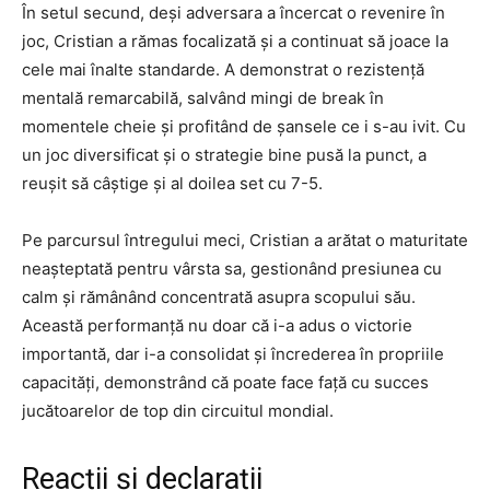
În setul secund, deși adversara a încercat o revenire în
joc, Cristian a rămas focalizată și a continuat să joace la
cele mai înalte standarde. A demonstrat o rezistență
mentală remarcabilă, salvând mingi de break în
momentele cheie și profitând de șansele ce i s-au ivit. Cu
un joc diversificat și o strategie bine pusă la punct, a
reușit să câștige și al doilea set cu 7-5.
Pe parcursul întregului meci, Cristian a arătat o maturitate
neașteptată pentru vârsta sa, gestionând presiunea cu
calm și rămânând concentrată asupra scopului său.
Această performanță nu doar că i-a adus o victorie
importantă, dar i-a consolidat și încrederea în propriile
capacități, demonstrând că poate face față cu succes
jucătoarelor de top din circuitul mondial.
Reacții și declarații