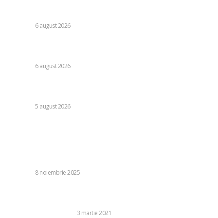
referitoare la legislația decarbonizării: analiza efectelor
asupra PNRR.
DIVERSE
6 august 2026
Guvernul pregătește un document legislativ pentru
restricționarea utilizării energiei electrice.
DIVERSE
6 august 2026
Vremea pentru 6 august 2026: Șapte județe sub avertizare
roșie de caniculă, alte 31 sub avertizare galbenă de furtuni
DIVERSE
5 august 2026
Stiri populare:
Bogdan Andone, declarație despre mutarea lui Mario
Tudose + Cum a caracterizat Rapidul după înfrângerea din
Giulești
DIVERSE
8 noiembrie 2025
De ce a doua doza de vaccinuri Covid-19 Coronavirus
poate avea mai multe efecte secundare?
SANATATE SI MEDICINA
3 martie 2021