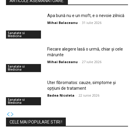
ARTICOLE ASEMANATOARE:
Apa bună nu e un moft, e o nevoie zilnică
Mihai Balaceanu
-
31 iulie 2026
Sanatate si
Medicina
Fiecare alegere lasă o urmă, chiar și cele
mărunte
Mihai Balaceanu
-
27 iulie 2026
Sanatate si
Medicina
Uter fibromatos: cauze, simptome și
opțiuni de tratament
Badea Nicoleta
-
22 iunie 2026
Sanatate si
Medicina
CELE MAI POPULARE STIRI !