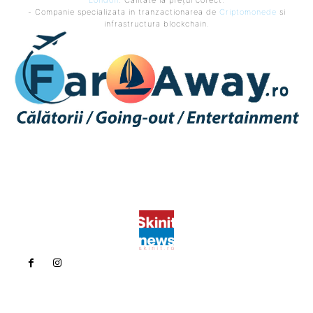
London
. Calitate la prețul corect.
- Companie specializata in tranzactionarea de
Criptomonede
si
infrastructura blockchain.
Politica de confidentialitate
Politica cookies (GDPR)
Contact