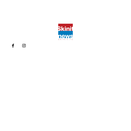
Politica de confidentialitate
Politica cookies (GDPR)
Contact
Bun venit la Skinit.ro !
Skinit News este site-ul dvs. de știri, divertisment, muzică. Vă
oferim cele mai recente știri de ultimă oră și videoclipuri direct
din industria divertismentului.
Contacteaza-ne oricand la adresa:
contact@skinit.ro
Politica de confidentialitate