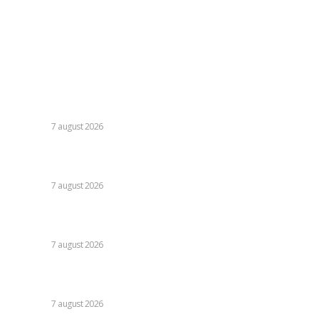
Politica cookies (GDPR)
Contact
Ultimele postari:
Nicușor Dan, referitor la decizia Moody’s: „Ratingul
României menținut grație eforturilor instituțiilor, ale
cetățenilor și ale sectorului de afaceri”
DIVERSE
7 august 2026
Daniel Pancu, impresionat de un fotbalist de la Rapid după
egalul cu UTA Arad: „E imposibil să nu reușești cu el”
DIVERSE
7 august 2026
Cutremur la Gruia! Ioan Varga l-a destituit pe antrenor și
alți 3 jucători de la CFR Cluj + Noul lider al echipei
DIVERSE
7 august 2026
Moody’s va declara astăzi evaluarea României. Ilie Bolojan
preconizează: „Acțiunile au început să producă rezultate”
DIVERSE
7 august 2026