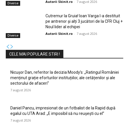
Autorii Skinit.ro
-
7 august 2026
Diverse
Cutremur la Gruia! Ioan Varga l-a destituit
pe antrenor și alți 3 jucători de la CFR Cluj +
Noul lider al echipei
Autorii Skinit.ro
-
7 august 2026
Diverse
CELE MAI POPULARE STIRI !
Nicușor Dan, referitor la decizia Moody’s: „Ratingul României
menținut grație eforturilor instituțiilor, ale cetățenilor și ale
sectorului de afaceri”
7 august 2026
Daniel Pancu, impresionat de un fotbalist de la Rapid după
egalul cu UTA Arad: „E imposibil să nu reușești cu el”
7 august 2026