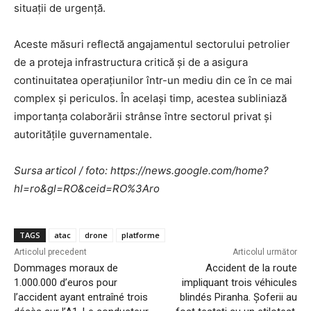
situații de urgență.
Aceste măsuri reflectă angajamentul sectorului petrolier
de a proteja infrastructura critică și de a asigura
continuitatea operațiunilor într-un mediu din ce în ce mai
complex și periculos. În același timp, acestea subliniază
importanța colaborării strânse între sectorul privat și
autoritățile guvernamentale.
Sursa articol / foto: https://news.google.com/home?
hl=ro&gl=RO&ceid=RO%3Aro
TAGS
atac
drone
platforme
Articolul precedent
Articolul următor
Dommages moraux de
Accident de la route
1.000.000 d’euros pour
impliquant trois véhicules
l’accident ayant entraîné trois
blindés Piranha. Șoferii au