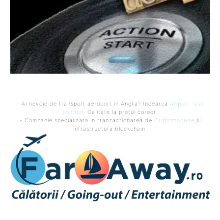
- Ai nevoie de transport aeroport in Anglia? Încearcă
Airport Taxi
London
. Calitate la prețul corect.
- Companie specializata in tranzactionarea de
Criptomonede
si
infrastructura blockchain.