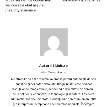
décès sur l’A1. Le conducteur
fost testați cu un etilotest.
responsable était assuré
chez City Insurance.
Autorii Skinit.ro
https://www.skinit.ro
Ne străduim să fim o resursă valoroasă pentru entuziaștii de știri
analitice și dezbateri detaliate. Blogul nostru este dedicat
discuțiilor pe teme actuale, acoperind o diversitate de domenii,
de la politică și economie, la tehnologie și sănătate. Articolele
sunt meticulos documentate, evidențiind o cercetare amănunțită
și o interpretare perspicace a tendințelor mondiale. Încurajăm