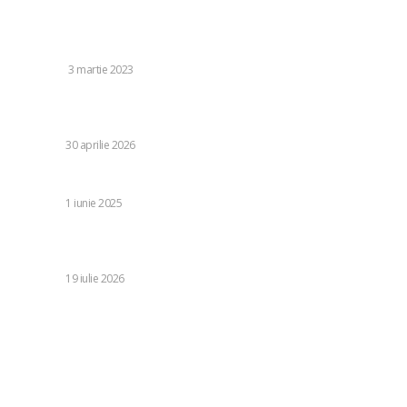
Stiri populare:
De ce au nevoie copiii sa invete sa danseze?
CURSURI
3 martie 2023
Ce s-a petrecut cu leul după moțiunile de cenzură ce au
dus la căderea guvernelor în România
DIVERSE
30 aprilie 2026
Cum îți transformi ideea într-o afacere eCommerce
DIVERSE
1 iunie 2025
Conflict după Spania – Argentina 1-0: Gavi și Paredes s-au
luat la bătaie! Imagini șocante
DIVERSE
19 iulie 2026
Categorii:
Diverse
1245
Life Style
126
Business si Industrie
121