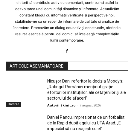
cititorii să contribuie activ cu comentarii, contribuind astfel la
dezvoltarea unei comunități dinamice și informate. Actualizăm
constant blogul cu informații verificate și perspective noi,
stabilindu-ne ca un reper de informare de calitate și analize de
încredere. Promovăm un dialog educativ și constructiv, oferind o
resursă esențială pentru cei dornici să înțeleagă complexitățile
lumii contemporane.
ARTICOLE ASEMANATOARE:
Nicușor Dan, referitor la decizia Moody’s:
„Ratingul României menținut grație
eforturilor instituțiilor, ale cetățenilor și ale
sectorului de afaceri”
Diverse
Autorii Skinit.ro
-
7 august 2026
Daniel Pancu, impresionat de un fotbalist
de la Rapid după egalul cu UTA Arad: „E
imposibil să nu reușești cu el”