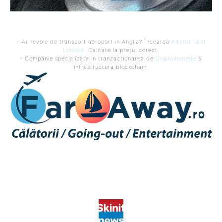
- Ai nevoie de transport aeroport in Anglia? Încearcă
Airport Taxi
London
. Calitate la prețul corect.
- Companie specializata in tranzactionarea de
Criptomonede
si
infrastructura blockchain.