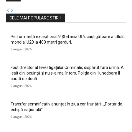
CELE MAI POPULARE STIRI !
Performanță excepțională! Ștefania Uță, câștigătoare a titlului
mondial U20 la 400 metri garduri.
9 august 2026
Fost director al Investigațiilor Criminale, dispărut fără urmă. A
ieșit din locuință și nu s-a mai întors. Poliția din Hunedoara îl
caută de două...
9 august 2026
Transfer semnificativ anunțat în ziua confruntării: „Portar de
echipă națională”
9 august 2026