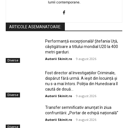
lumii contemporane.
ARTICOLE ASEMANATOARE:
Performanță excepțională! Ștefania Uță,
câștigătoare a titlului mondial U20 la 400
metri garduri.
Autorii Skinit.ro
-
9 august 2026
Diverse
Fost director al Investigațiilor Criminale,
dispărut fără urmă. A ieșit din locuință și
nu s-a mai întors. Poliția din Hunedoara îl
caută de două...
Diverse
Autorii Skinit.ro
-
9 august 2026
Transfer semnificativ anunțat în ziua
confruntării: „Portar de echipă națională”
Autorii Skinit.ro
-
9 august 2026
Diverse