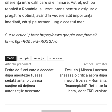
diferența între calificare și eliminare. Astfel, echipa
tehnică a României a lucrat intens pentru a asigura o
pregătire optimă, având în vedere atât importanța
imediată, cât și pe termen lung a acestui meci.
Sursa articol / foto: https://news.google.com/home?
hl=ro&gl=RO&ceid=RO%3Aro
TAGS
echipă
selecție
strategie
Articolul precedent
Articolul următor
Fetița de 2 ani care a decedat
Exclusiv | Mircea Lucescu
după anestezie fusese
lansează o critică aspră după
sedată anterior; clinica
meciul Bosnia – România:
susține că deținea
”Inacceptabil”. Referitor la
autorizațiile necesare
baraj, doar TREI cuvinte