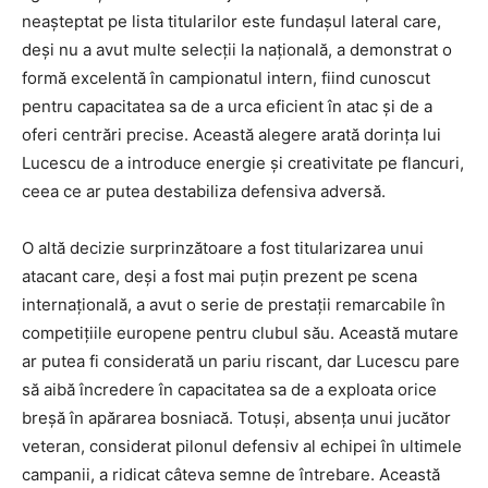
neașteptat pe lista titularilor este fundașul lateral care,
deși nu a avut multe selecții la națională, a demonstrat o
formă excelentă în campionatul intern, fiind cunoscut
pentru capacitatea sa de a urca eficient în atac și de a
oferi centrări precise. Această alegere arată dorința lui
Lucescu de a introduce energie și creativitate pe flancuri,
ceea ce ar putea destabiliza defensiva adversă.
O altă decizie surprinzătoare a fost titularizarea unui
atacant care, deși a fost mai puțin prezent pe scena
internațională, a avut o serie de prestații remarcabile în
competițiile europene pentru clubul său. Această mutare
ar putea fi considerată un pariu riscant, dar Lucescu pare
să aibă încredere în capacitatea sa de a exploata orice
breșă în apărarea bosniacă. Totuși, absența unui jucător
veteran, considerat pilonul defensiv al echipei în ultimele
campanii, a ridicat câteva semne de întrebare. Această