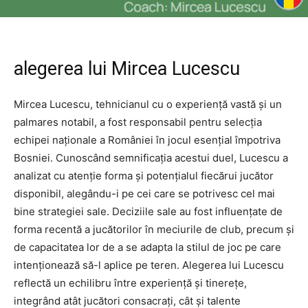
alegerea lui Mircea Lucescu
Mircea Lucescu, tehnicianul cu o experiență vastă și un
palmares notabil, a fost responsabil pentru selecția
echipei naționale a României în jocul esențial împotriva
Bosniei. Cunoscând semnificația acestui duel, Lucescu a
analizat cu atenție forma și potențialul fiecărui jucător
disponibil, alegându-i pe cei care se potrivesc cel mai
bine strategiei sale. Deciziile sale au fost influențate de
forma recentă a jucătorilor în meciurile de club, precum și
de capacitatea lor de a se adapta la stilul de joc pe care
intenționează să-l aplice pe teren. Alegerea lui Lucescu
reflectă un echilibru între experiență și tinerețe,
integrând atât jucători consacrați, cât și talente