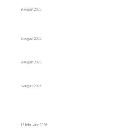
titlului mondial U20 la 400 metri garduri.
DIVERSE
9 august 2026
Fost director al Investigațiilor Criminale, dispărut fără
urmă. A ieșit din locuință și nu s-a mai întors. Poliția din
Hunedoara îl caută de două...
DIVERSE
9 august 2026
Transfer semnificativ anunțat în ziua confruntării: „Portar
de echipă națională”
DIVERSE
9 august 2026
Farul – Csikszereda 3-2: „Marinarii” câștigă la Ovidiu într-o
partidă fascinantă împotriva ciucanilor.
DIVERSE
8 august 2026
Stiri populare:
„Micul Marco”: Emisarul lui Trump. Secretarul de stat al
Americii a evoluat de la competitor prezidențial la
colaborator de încredere în cadrul unei campanii...
DIVERSE
15 februarie 2026