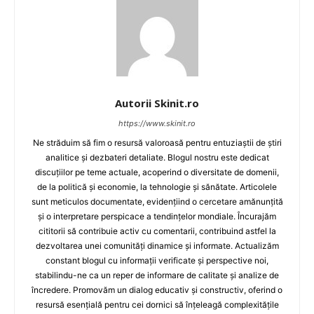
Autorii Skinit.ro
https://www.skinit.ro
Ne străduim să fim o resursă valoroasă pentru entuziaștii de știri
analitice și dezbateri detaliate. Blogul nostru este dedicat
discuțiilor pe teme actuale, acoperind o diversitate de domenii,
de la politică și economie, la tehnologie și sănătate. Articolele
sunt meticulos documentate, evidențiind o cercetare amănunțită
și o interpretare perspicace a tendințelor mondiale. Încurajăm
cititorii să contribuie activ cu comentarii, contribuind astfel la
dezvoltarea unei comunități dinamice și informate. Actualizăm
constant blogul cu informații verificate și perspective noi,
stabilindu-ne ca un reper de informare de calitate și analize de
încredere. Promovăm un dialog educativ și constructiv, oferind o
resursă esențială pentru cei dornici să înțeleagă complexitățile