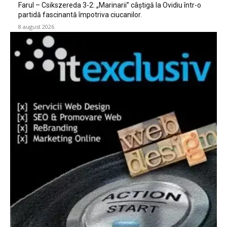
Farul – Csikszereda 3-2: „Marinarii” câștigă la Ovidiu într-o
partidă fascinantă împotriva ciucanilor.
8 august 2026