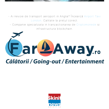
- Ai nevoie de transport aeroport in Anglia? Încearcă
Airport Taxi
London
. Calitate la prețul corect.
- Companie specializata in tranzactionarea de
Criptomonede
si
infrastructura blockchain.