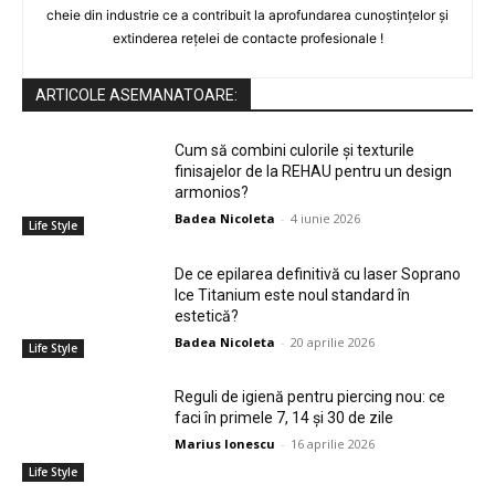
cheie din industrie ce a contribuit la aprofundarea cunoștințelor și
extinderea rețelei de contacte profesionale !
ARTICOLE ASEMANATOARE:
Cum să combini culorile și texturile
finisajelor de la REHAU pentru un design
armonios?
Badea Nicoleta
-
4 iunie 2026
Life Style
De ce epilarea definitivă cu laser Soprano
Ice Titanium este noul standard în
estetică?
Badea Nicoleta
-
20 aprilie 2026
Life Style
Reguli de igienă pentru piercing nou: ce
faci în primele 7, 14 și 30 de zile
Marius Ionescu
-
16 aprilie 2026
Life Style