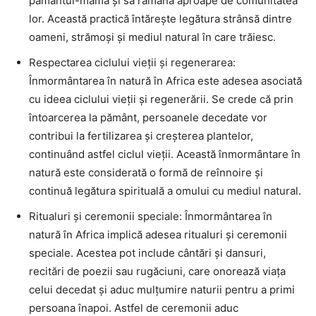
pământul-mamă și să rămână aproape de comunitatea
lor. Această practică întărește legătura strânsă dintre
oameni, strămoși și mediul natural în care trăiesc.
Respectarea ciclului vieții și regenerarea:
Înmormântarea în natură în Africa este adesea asociată
cu ideea ciclului vieții și regenerării. Se crede că prin
întoarcerea la pământ, persoanele decedate vor
contribui la fertilizarea și creșterea plantelor,
continuând astfel ciclul vieții. Această înmormântare în
natură este considerată o formă de reînnoire și
continuă legătura spirituală a omului cu mediul natural.
Ritualuri și ceremonii speciale: Înmormântarea în
natură în Africa implică adesea ritualuri și ceremonii
speciale. Acestea pot include cântări și dansuri,
recitări de poezii sau rugăciuni, care onorează viața
celui decedat și aduc mulțumire naturii pentru a primi
persoana înapoi. Astfel de ceremonii aduc