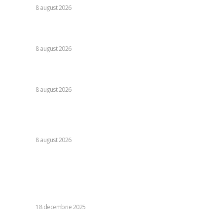
DIVERSE
8 august 2026
Nu s-au retras! » Ce s-a petrecut pe teren, imediat după
Dinamo – FC Voluntari 4-0
DIVERSE
8 august 2026
Cristi Chivu a formulat o părere evidentă după Juventus –
Inter 1-2: „Nu mi-a fost deloc pe plac!”
DIVERSE
8 august 2026
România se află în fața pericolului unui blackout complet
dacă dificultățile din sectorul energetic se intensifică.
Specialiștii cer inspecții…
DIVERSE
8 august 2026
Stiri populare:
Arma secretă în lupta cu SUA: Cele două „muniții” prin care
UE poate distruge „sfera AI” crucială pentru continuarea
politică a lui Trump
DIVERSE
18 decembrie 2025