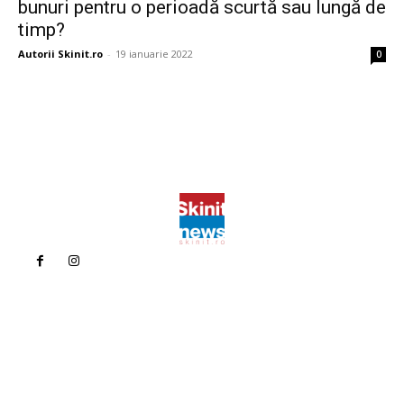
bunuri pentru o perioadă scurtă sau lungă de
timp?
Autorii Skinit.ro
-
19 ianuarie 2022
0
Politica de confidentialitate
Politica cookies (GDPR)
Contact
Bun venit la Skinit.ro !
Skinit News este site-ul dvs. de știri, divertisment, muzică. Vă
oferim cele mai recente știri de ultimă oră și videoclipuri direct