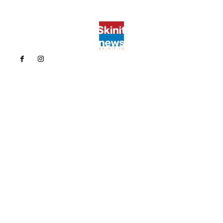
Politica de confidentialitate
Politica cookies (GDPR)
Contact
Bun venit la Skinit.ro !
Skinit News este site-ul dvs. de știri, divertisment, muzică. Vă
oferim cele mai recente știri de ultimă oră și videoclipuri direct
din industria divertismentului.
Contacteaza-ne oricand la adresa:
contact@skinit.ro
Politica de confidentialitate
Politica cookies (GDPR)