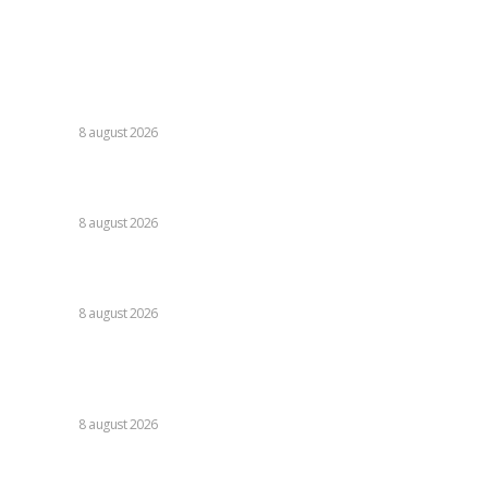
Contact
Ultimele postari:
Farul – Csikszereda 3-2: „Marinarii” câștigă la Ovidiu într-o
partidă fascinantă împotriva ciucanilor.
DIVERSE
8 august 2026
Nu s-au retras! » Ce s-a petrecut pe teren, imediat după
Dinamo – FC Voluntari 4-0
DIVERSE
8 august 2026
Cristi Chivu a formulat o părere evidentă după Juventus –
Inter 1-2: „Nu mi-a fost deloc pe plac!”
DIVERSE
8 august 2026
România se află în fața pericolului unui blackout complet
dacă dificultățile din sectorul energetic se intensifică.
Specialiștii cer inspecții…
DIVERSE
8 august 2026
Stiri populare: