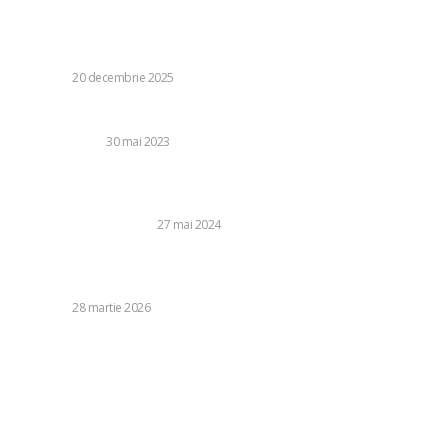
Acordul UE privind Ucraina sprijină Kievul, însă menține
neatinse activele rusești. „UE a contat pe Rusia, dar a
capitulat”
DIVERSE
20 decembrie 2025
Cum se planteaza vinetele?
AGRICULTURA
30 mai 2023
Pasionat de antreprenoriat? Sfaturi pentru afaceri noi în
București
BUSINESS SI INDUSTRIE
27 mai 2024
„Atunci când vă pierdeți calmul”. Kaja Kallas, reacție
severă la Marco Rubio din cauza conflictului…
DIVERSE
28 martie 2026
Categorii:
Diverse
1249
Life Style
126
Business si Industrie
121