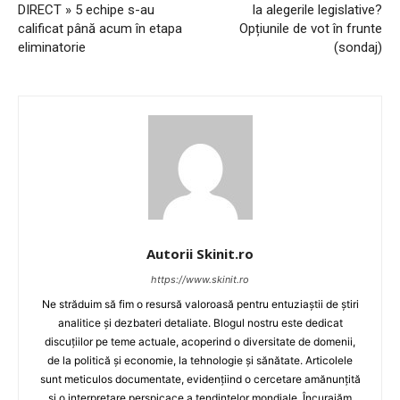
DIRECT » 5 echipe s-au
la alegerile legislative?
calificat până acum în etapa
Opțiunile de vot în frunte
eliminatorie
(sondaj)
Autorii Skinit.ro
https://www.skinit.ro
Ne străduim să fim o resursă valoroasă pentru entuziaștii de știri
analitice și dezbateri detaliate. Blogul nostru este dedicat
discuțiilor pe teme actuale, acoperind o diversitate de domenii,
de la politică și economie, la tehnologie și sănătate. Articolele
sunt meticulos documentate, evidențiind o cercetare amănunțită
și o interpretare perspicace a tendințelor mondiale. Încurajăm