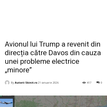
Diverse
Avionul lui Trump a revenit din
direcția către Davos din cauza
unei probleme electrice
„minore”
By
Autorii Skinit.ro
21 ianuarie 2026
417
0