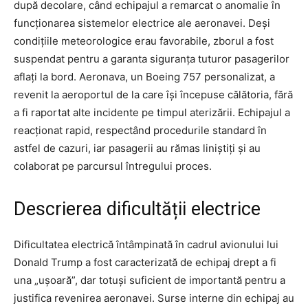
după decolare, când echipajul a remarcat o anomalie în
funcționarea sistemelor electrice ale aeronavei. Deși
condițiile meteorologice erau favorabile, zborul a fost
suspendat pentru a garanta siguranța tuturor pasagerilor
aflați la bord. Aeronava, un Boeing 757 personalizat, a
revenit la aeroportul de la care își începuse călătoria, fără
a fi raportat alte incidente pe timpul aterizării. Echipajul a
reacționat rapid, respectând procedurile standard în
astfel de cazuri, iar pasagerii au rămas liniștiți și au
colaborat pe parcursul întregului proces.
Descrierea dificultății electrice
Dificultatea electrică întâmpinată în cadrul avionului lui
Donald Trump a fost caracterizată de echipaj drept a fi
una „ușoară”, dar totuși suficient de importantă pentru a
justifica revenirea aeronavei. Surse interne din echipaj au