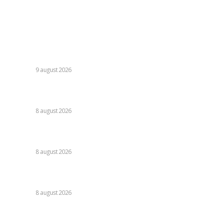
Contact
Ultimele postari:
Transfer semnificativ anunțat în ziua confruntării: „Portar
de echipă națională”
DIVERSE
9 august 2026
Farul – Csikszereda 3-2: „Marinarii” câștigă la Ovidiu într-o
partidă fascinantă împotriva ciucanilor.
DIVERSE
8 august 2026
Nu s-au retras! » Ce s-a petrecut pe teren, imediat după
Dinamo – FC Voluntari 4-0
DIVERSE
8 august 2026
Cristi Chivu a formulat o părere evidentă după Juventus –
Inter 1-2: „Nu mi-a fost deloc pe plac!”
DIVERSE
8 august 2026
Stiri populare: