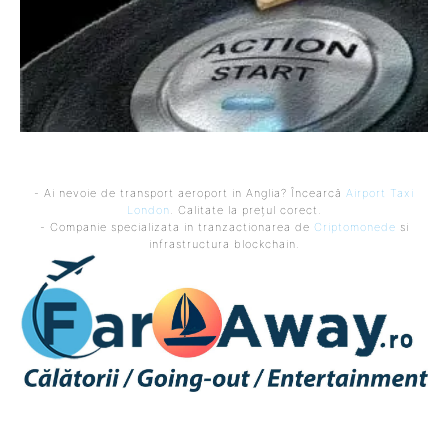
- Ai nevoie de transport aeroport in Anglia? Încearcă
Airport Taxi
London
. Calitate la prețul corect.
- Companie specializata in tranzactionarea de
Criptomonede
si
infrastructura blockchain.