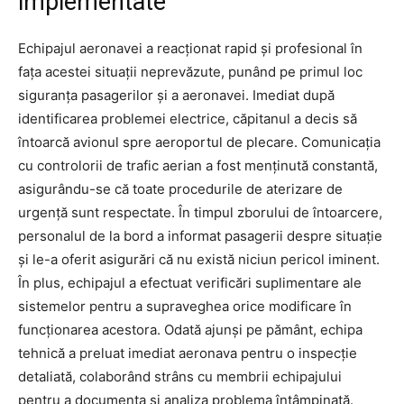
implementate
Echipajul aeronavei a reacționat rapid și profesional în
fața acestei situații neprevăzute, punând pe primul loc
siguranța pasagerilor și a aeronavei. Imediat după
identificarea problemei electrice, căpitanul a decis să
întoarcă avionul spre aeroportul de plecare. Comunicația
cu controlorii de trafic aerian a fost menținută constantă,
asigurându-se că toate procedurile de aterizare de
urgență sunt respectate. În timpul zborului de întoarcere,
personalul de la bord a informat pasagerii despre situație
și le-a oferit asigurări că nu există niciun pericol iminent.
În plus, echipajul a efectuat verificări suplimentare ale
sistemelor pentru a supraveghea orice modificare în
funcționarea acestora. Odată ajunși pe pământ, echipa
tehnică a preluat imediat aeronava pentru o inspecție
detaliată, colaborând strâns cu membrii echipajului
pentru a documenta și analiza problema întâmpinată.