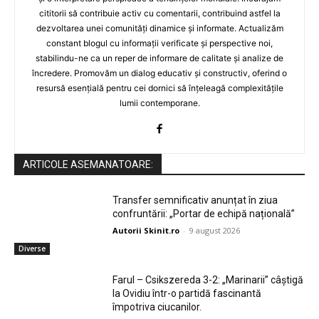
cititorii să contribuie activ cu comentarii, contribuind astfel la
dezvoltarea unei comunități dinamice și informate. Actualizăm
constant blogul cu informații verificate și perspective noi,
stabilindu-ne ca un reper de informare de calitate și analize de
încredere. Promovăm un dialog educativ și constructiv, oferind o
resursă esențială pentru cei dornici să înțeleagă complexitățile
lumii contemporane.
ARTICOLE ASEMANATOARE:
Transfer semnificativ anunțat în ziua
confruntării: „Portar de echipă națională”
Autorii Skinit.ro
-
9 august 2026
Diverse
Farul – Csikszereda 3-2: „Marinarii” câștigă
la Ovidiu într-o partidă fascinantă
împotriva ciucanilor.