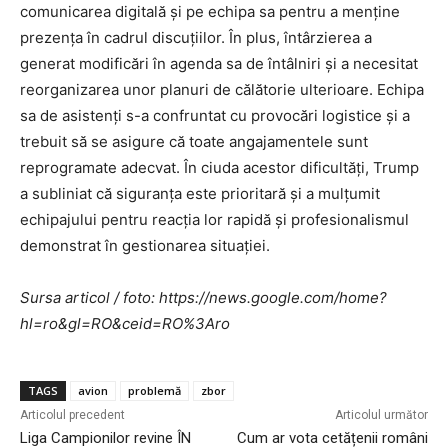
comunicarea digitală și pe echipa sa pentru a menține
prezența în cadrul discuțiilor. În plus, întârzierea a
generat modificări în agenda sa de întâlniri și a necesitat
reorganizarea unor planuri de călătorie ulterioare. Echipa
sa de asistenți s-a confruntat cu provocări logistice și a
trebuit să se asigure că toate angajamentele sunt
reprogramate adecvat. În ciuda acestor dificultăți, Trump
a subliniat că siguranța este prioritară și a mulțumit
echipajului pentru reacția lor rapidă și profesionalismul
demonstrat în gestionarea situației.
Sursa articol / foto: https://news.google.com/home?
hl=ro&gl=RO&ceid=RO%3Aro
TAGS
avion
problemă
zbor
Articolul precedent
Articolul următor
Liga Campionilor revine ÎN
Cum ar vota cetățenii români