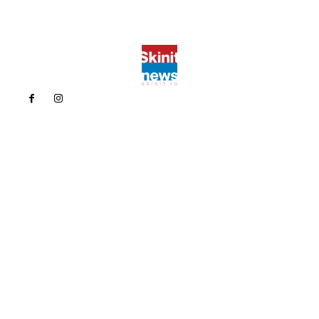
Politica de confidentialitate
Politica cookies (GDPR)
Contact
Bun venit la Skinit.ro !
Skinit News este site-ul dvs. de știri, divertisment, muzică. Vă
oferim cele mai recente știri de ultimă oră și videoclipuri direct
din industria divertismentului.
Contacteaza-ne oricand la adresa:
contact@skinit.ro
Politica de confidentialitate
Politica cookies (GDPR)