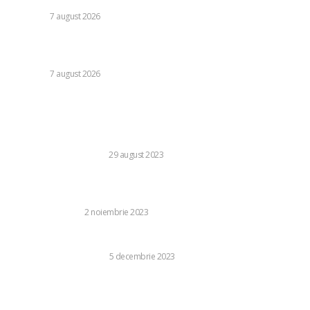
DIVERSE
7 august 2026
Daniel Pancu, impresionat de un fotbalist de la Rapid după
egalul cu UTA Arad: „E imposibil să nu reușești cu el”
DIVERSE
7 august 2026
Stiri populare:
Secretul afacerii Perfecte: Cele Mai Importante 5
Instrumente în Orice Restaurant
BUSINESS SI INDUSTRIE
29 august 2023
Cum îți poți construi o casă de vacanță prietenoasă cu
mediul?
CASA SI GRADINA
2 noiembrie 2023
Cum se utilizează cupele menstruale
SANATATE SI MEDICINA
5 decembrie 2023
Beneficiile terapiei cu unde de șoc pentru recuperarea
medicală