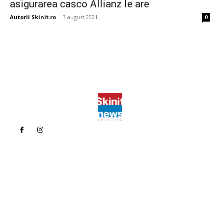
asigurarea casco Allianz le are
Autorii Skinit.ro
-
3 august 2021
0
Politica de confidentialitate
Politica cookies (GDPR)
Contact
Bun venit la Skinit.ro !
Skinit News este site-ul dvs. de știri, divertisment, muzică. Vă
oferim cele mai recente știri de ultimă oră și videoclipuri direct
din industria divertismentului.