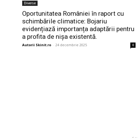
Diverse
Oportunitatea României în raport cu
schimbările climatice: Bojariu
evidențiază importanța adaptării pentru
a profita de nișa existentă.
Autorii Skinit.ro
-
24 decembrie 2025
0
Bun venit la Skinit.ro !
Ultim
Folha, în 
Skinit News este site-ul dvs. de știri, divertisment,
Tromso! ”V
muzică. Vă oferim cele mai recente știri de ultimă
dispută” f
oră și videoclipuri direct din industria