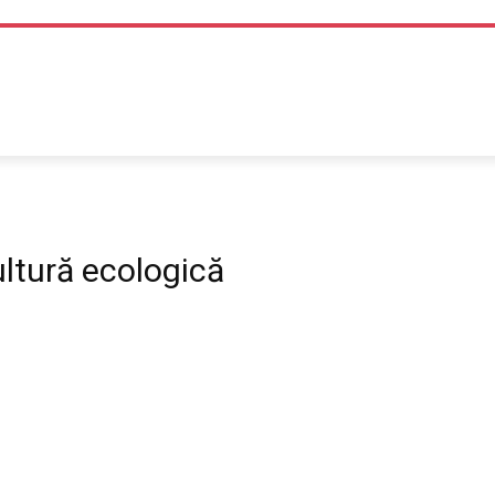
TEHNOLOGIE
LIFE STYLE
SANATATE SI MEDICINA
ultură ecologică