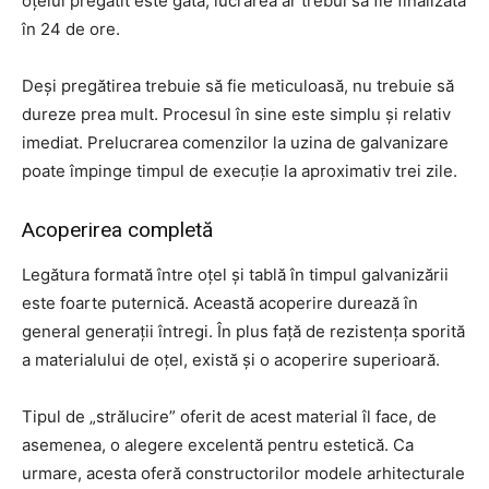
oțelul pregătit este gata, lucrarea ar trebui să fie finalizată
în 24 de ore.
Deși pregătirea trebuie să fie meticuloasă, nu trebuie să
dureze prea mult. Procesul în sine este simplu și relativ
imediat. Prelucrarea comenzilor la uzina de galvanizare
poate împinge timpul de execuție la aproximativ trei zile.
Acoperirea completă
Legătura formată între oțel și tablă în timpul galvanizării
este foarte puternică. Această acoperire durează în
general generații întregi. În plus față de rezistența sporită
a materialului de oțel, există și o acoperire superioară.
Tipul de „strălucire” oferit de acest material îl face, de
asemenea, o alegere excelentă pentru estetică. Ca
urmare, acesta oferă constructorilor modele arhitecturale