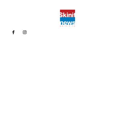
Politica de confidentialitate
Politica cookies (GDPR)
Contact
Bun venit la Skinit.ro !
Skinit News este site-ul dvs. de știri, divertisment, muzică. Vă
oferim cele mai recente știri de ultimă oră și videoclipuri direct
din industria divertismentului.
Contacteaza-ne oricand la adresa:
contact@skinit.ro
Politica de confidentialitate
Politica cookies (GDPR)
Contact