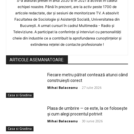
S-a alăturat presei în anul 2020 si in 2021 a activat în cadrul
echipei noastre. Până în prezent, are la activ peste 1700 de
articole redactate, dar și sesiuni de monitorizare TV. A absolvit
Facultatea de Sociologie și Asistență Socială, Universitatea din
București. A urmat cursuri în cadrul Multimedia - Radio și
Televiziune. A participat la conferințe și interviuri cu personalități
cheie din industrie ce a contribuit la aprofundarea cunoștințelor și
extinderea rețelei de contacte profesionale !
ARTICOLE ASEMANATOARE:
Fiecare metru pătrat contează atunci când
construiești corect
Mihai Balaceanu
-
27 iulie 2026
Casa si Gradina
Plasa de umbrire — ce este, la ce folosește
și cum alegi procentul potrivit
Mihai Balaceanu
-
30 iunie 2026
Casa si Gradina