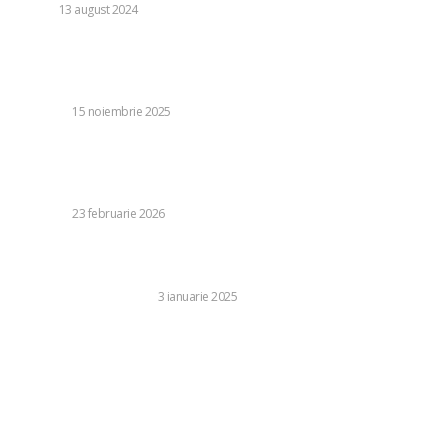
AUTO
13 august 2024
Exclusiv | Schimbare neașteptată în formula de start!
Mircea Lucescu a selectat echipa României pentru partida
împotriva Bosniei
DIVERSE
15 noiembrie 2025
Vreme nefavorabilă în cea mai mare parte a țării. ANM a
emis avertismente cod galben pentru precipitații, ninsoare,
viscol și vânt puternic. Interval de...
DIVERSE
23 februarie 2026
Ai aflat despre serviciile complete ale clinicii Dental
Premier?
SANATATE SI MEDICINA
3 ianuarie 2025
Categorii:
Diverse
1250
Life Style
126
Business si Industrie
121