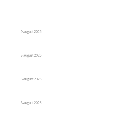
Ultimele postari:
Transfer semnificativ anunțat în ziua confruntării: „Portar
de echipă națională”
DIVERSE
9 august 2026
Farul – Csikszereda 3-2: „Marinarii” câștigă la Ovidiu într-o
partidă fascinantă împotriva ciucanilor.
DIVERSE
8 august 2026
Nu s-au retras! » Ce s-a petrecut pe teren, imediat după
Dinamo – FC Voluntari 4-0
DIVERSE
8 august 2026
Cristi Chivu a formulat o părere evidentă după Juventus –
Inter 1-2: „Nu mi-a fost deloc pe plac!”
DIVERSE
8 august 2026
Stiri populare:
Cele mai avantajoase masini de inchiriat