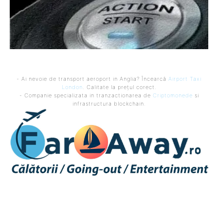
- Ai nevoie de transport aeroport in Anglia? Încearcă
Airport Taxi
London
. Calitate la prețul corect.
- Companie specializata in tranzactionarea de
Criptomonede
si
infrastructura blockchain.