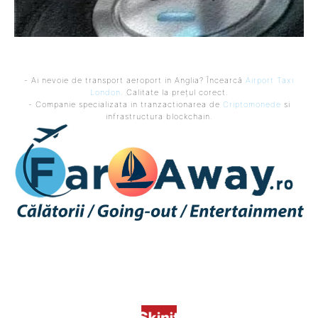
- Ai nevoie de transport aeroport in Anglia? Încearcă
Airport Taxi
London
. Calitate la prețul corect.
- Companie specializata in tranzactionarea de
Criptomonede
si
infrastructura blockchain.