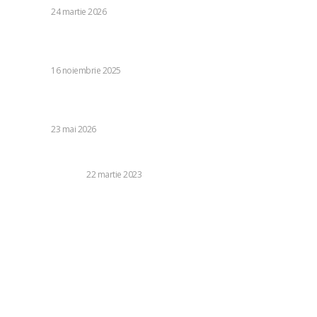
DIVERSE
24 martie 2026
„Catastrofă”! Ce amenință Denis Drăguș, exclus la două
minute după debutul în Bosnia
DIVERSE
16 noiembrie 2025
FANII LUI MAX KORZH: CEI CARE AU ÎNDEPLINIT ARENA
NAȚIONALĂ ȘI AU RACNIT „BUHAREST, UCRAINA!”
DIVERSE
23 mai 2026
Cum sa alegi agentia imobiliara potrivita pentru tine?
CASA SI GRADINA
22 martie 2023
Categorii:
Diverse
1252
Life Style
126
Business si Industrie
121
Casa si Gradina
92
Sanatate si Medicina
81