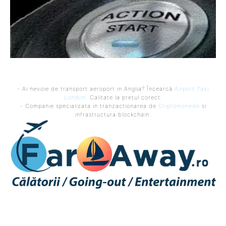
- Ai nevoie de transport aeroport in Anglia? Încearcă
Airport Taxi
London
. Calitate la prețul corect.
- Companie specializata in tranzactionarea de
Criptomonede
si
infrastructura blockchain.