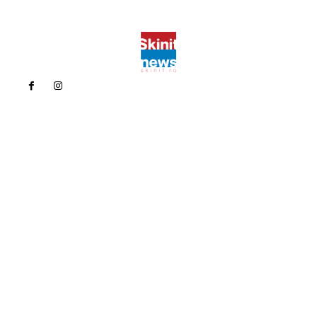
Politica de confidentialitate
Politica cookies (GDPR)
Contact
Bun venit la Skinit.ro !
Skinit News este site-ul dvs. de știri, divertisment, muzică. Vă
oferim cele mai recente știri de ultimă oră și videoclipuri direct
din industria divertismentului.
Contacteaza-ne oricand la adresa:
contact@skinit.ro
Politica de confidentialitate
Politica cookies (GDPR)