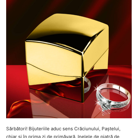
Sărbători! Bijuteriile aduc sens Crăciunului, Paștelui,
chiar și în prima zi de primăvară. Inelele de piatră de