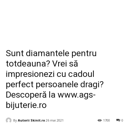
Life Style
Stil de viata
Sunt diamantele pentru
totdeauna? Vrei să
impresionezi cu cadoul
perfect persoanele dragi?
Descoperă la www.ags-
bijuterie.ro
By
Autorii Skinit.ro
26 mai 2021
1700
0