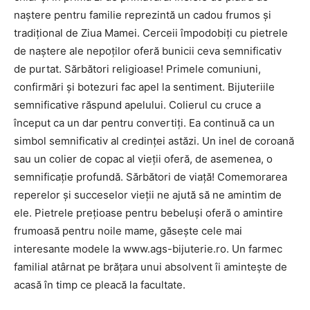
naștere pentru familie reprezintă un cadou frumos și
tradițional de Ziua Mamei. Cerceii împodobiți cu pietrele
de naștere ale nepoților oferă bunicii ceva semnificativ
de purtat. Sărbători religioase! Primele comuniuni,
confirmări și botezuri fac apel la sentiment. Bijuteriile
semnificative răspund apelului. Colierul cu cruce a
început ca un dar pentru convertiți. Ea continuă ca un
simbol semnificativ al credinței astăzi. Un inel de coroană
sau un colier de copac al vieții oferă, de asemenea, o
semnificație profundă. Sărbători de viață! Comemorarea
reperelor și succeselor vieții ne ajută să ne amintim de
ele. Pietrele prețioase pentru bebeluși oferă o amintire
frumoasă pentru noile mame, găsește cele mai
interesante modele la www.ags-bijuterie.ro. Un farmec
familial atârnat pe brățara unui absolvent îi amintește de
acasă în timp ce pleacă la facultate.