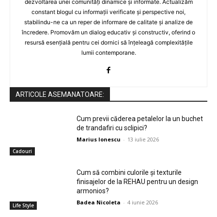
dezvoltarea unei comunități dinamice și informate. Actualizăm
constant blogul cu informații verificate și perspective noi,
stabilindu-ne ca un reper de informare de calitate și analize de
încredere. Promovăm un dialog educativ și constructiv, oferind o
resursă esențială pentru cei dornici să înțeleagă complexitățile
lumii contemporane.
ARTICOLE ASEMANATOARE:
Cum previi căderea petalelor la un buchet
de trandafiri cu sclipici?
Marius Ionescu
-
13 iulie 2026
Cadouri
Cum să combini culorile și texturile
finisajelor de la REHAU pentru un design
armonios?
Badea Nicoleta
-
4 iunie 2026
Life Style