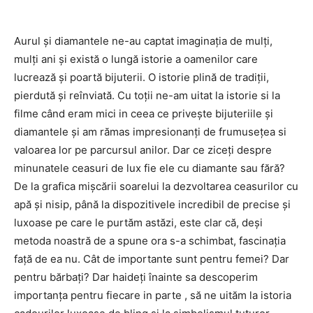
Aurul și diamantele ne-au captat imaginația de mulți,
mulți ani și există o lungă istorie a oamenilor care
lucrează și poartă bijuterii. O istorie plină de tradiții,
pierdută și reînviată. Cu toții ne-am uitat la istorie si la
filme când eram mici in ceea ce privește bijuteriile și
diamantele și am rămas impresionanți de frumusețea si
valoarea lor pe parcursul anilor. Dar ce ziceți despre
minunatele ceasuri de lux fie ele cu diamante sau fără?
De la grafica mișcării soarelui la dezvoltarea ceasurilor cu
apă și nisip, până la dispozitivele incredibil de precise și
luxoase pe care le purtăm astăzi, este clar că, deși
metoda noastră de a spune ora s-a schimbat, fascinația
față de ea nu. Cât de importante sunt pentru femei? Dar
pentru bărbați? Dar haideți înainte sa descoperim
importanța pentru fiecare in parte , să ne uităm la istoria