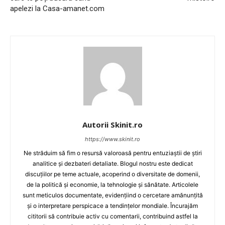
apelezi la Casa-amanet.com
Autorii Skinit.ro
https://www.skinit.ro
Ne străduim să fim o resursă valoroasă pentru entuziaștii de știri
analitice și dezbateri detaliate. Blogul nostru este dedicat
discuțiilor pe teme actuale, acoperind o diversitate de domenii,
de la politică și economie, la tehnologie și sănătate. Articolele
sunt meticulos documentate, evidențiind o cercetare amănunțită
și o interpretare perspicace a tendințelor mondiale. Încurajăm
cititorii să contribuie activ cu comentarii, contribuind astfel la