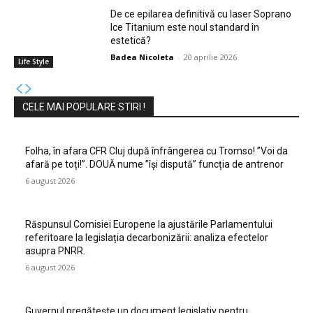
De ce epilarea definitivă cu laser Soprano
Ice Titanium este noul standard în
estetică?
Badea Nicoleta
-
20 aprilie 2026
Life Style
CELE MAI POPULARE STIRI !
Folha, în afara CFR Cluj după înfrângerea cu Tromso! ”Voi da
afară pe toți!”. DOUĂ nume ”își dispută” funcția de antrenor
6 august 2026
Răspunsul Comisiei Europene la ajustările Parlamentului
referitoare la legislația decarbonizării: analiza efectelor
asupra PNRR.
6 august 2026
Guvernul pregătește un document legislativ pentru