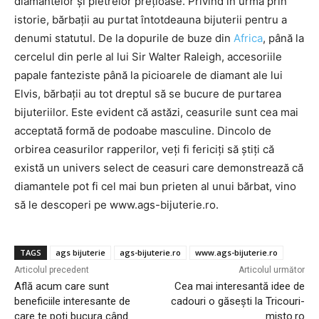
diamantelor și pietrelor prețioase. Privind în urmă prin
istorie, bărbații au purtat întotdeauna bijuterii pentru a
denumi statutul. De la dopurile de buze din
Africa
, până la
cercelul din perle al lui Sir Walter Raleigh, accesoriile
papale fanteziste până la picioarele de diamant ale lui
Elvis, bărbații au tot dreptul să se bucure de purtarea
bijuteriilor. Este evident că astăzi, ceasurile sunt cea mai
acceptată formă de podoabe masculine. Dincolo de
orbirea ceasurilor rapperilor, veți fi fericiți să știți că
există un univers select de ceasuri care demonstrează că
diamantele pot fi cel mai bun prieten al unui bărbat, vino
să le descoperi pe www.ags-bijuterie.ro.
TAGS
ags bijuterie
ags-bijuterie.ro
www.ags-bijuterie.ro
Articolul precedent
Articolul următor
Află acum care sunt
Cea mai interesantă idee de
beneficiile interesante de
cadouri o găsești la Tricouri-
care te poți bucura când
misto.ro