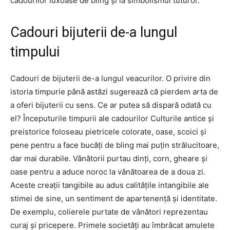
cadourilor luxoase de bling și la simbolismul tuturor.
Cadouri bijuterii de-a lungul
timpului
Cadouri de bijuterii de-a lungul veacurilor. O privire din
istoria timpurie până astăzi sugerează că pierdem arta de
a oferi bijuterii cu sens. Ce ar putea să dispară odată cu
el? Începuturile timpurii ale cadourilor Culturile antice și
preistorice foloseau pietricele colorate, oase, scoici și
pene pentru a face bucăți de bling mai puțin strălucitoare,
dar mai durabile. Vânătorii purtau dinți, corn, gheare și
oase pentru a aduce noroc la vânătoarea de a doua zi.
Aceste creații tangibile au adus calitățile intangibile ale
stimei de sine, un sentiment de apartenență și identitate.
De exemplu, colierele purtate de vânători reprezentau
curaj și pricepere. Primele societăți au îmbrăcat amulete