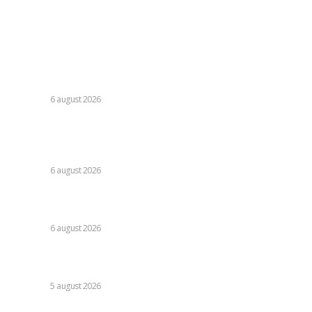
Contact
Ultimele postari:
Folha, în afara CFR Cluj după înfrângerea cu Tromso! ”Voi
da afară pe toți!”. DOUĂ nume ”își dispută” funcția de
antrenor
DIVERSE
6 august 2026
Răspunsul Comisiei Europene la ajustările Parlamentului
referitoare la legislația decarbonizării: analiza efectelor
asupra PNRR.
DIVERSE
6 august 2026
Guvernul pregătește un document legislativ pentru
restricționarea utilizării energiei electrice.
DIVERSE
6 august 2026
Vremea pentru 6 august 2026: Șapte județe sub avertizare
roșie de caniculă, alte 31 sub avertizare galbenă de furtuni
DIVERSE
5 august 2026