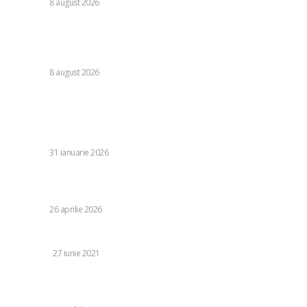
DIVERSE
8 august 2026
România se află în fața pericolului unui blackout complet
dacă dificultățile din sectorul energetic se intensifică.
Specialiștii cer inspecții…
DIVERSE
8 august 2026
Stiri populare:
Meci în Liga 1 fără VAR din cauza dificultăților la sistemul
electric la meciul Unirea Slobozia.
DIVERSE
31 ianuarie 2026
Găfăle din investigație și teoria greșelii judiciare în cazul
româncei încarcerate pe viață pentru două omoruri
DIVERSE
26 aprilie 2026
Motive pentru care bărbații poartă brățări
FASHION
27 iunie 2021
Faceți o scufundare profundă în cel mai inovator submarin
cu barca cu motor din lume