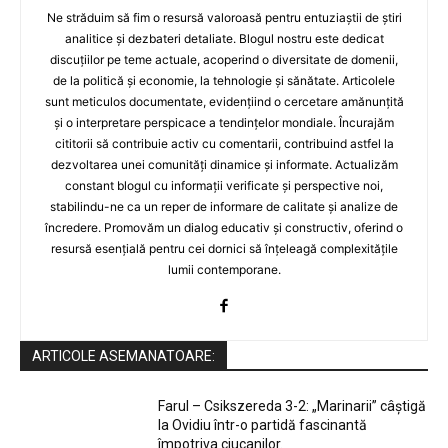
Ne străduim să fim o resursă valoroasă pentru entuziaștii de știri
analitice și dezbateri detaliate. Blogul nostru este dedicat
discuțiilor pe teme actuale, acoperind o diversitate de domenii,
de la politică și economie, la tehnologie și sănătate. Articolele
sunt meticulos documentate, evidențiind o cercetare amănunțită
și o interpretare perspicace a tendințelor mondiale. Încurajăm
cititorii să contribuie activ cu comentarii, contribuind astfel la
dezvoltarea unei comunități dinamice și informate. Actualizăm
constant blogul cu informații verificate și perspective noi,
stabilindu-ne ca un reper de informare de calitate și analize de
încredere. Promovăm un dialog educativ și constructiv, oferind o
resursă esențială pentru cei dornici să înțeleagă complexitățile
lumii contemporane.
ARTICOLE ASEMANATOARE:
Farul – Csikszereda 3-2: „Marinarii” câștigă
la Ovidiu într-o partidă fascinantă
împotriva ciucanilor.