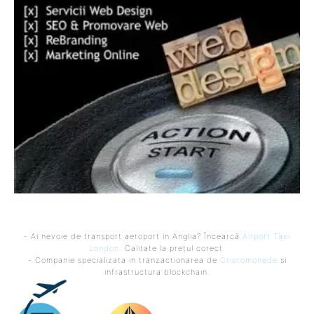
- Ai nevoie de transport aeroport in Anglia? Încearcă
Airport Taxi
London
. Calitate la prețul corect.
- Companie specializata in tranzactionarea de
Criptomonede
si
infrastructura blockchain.