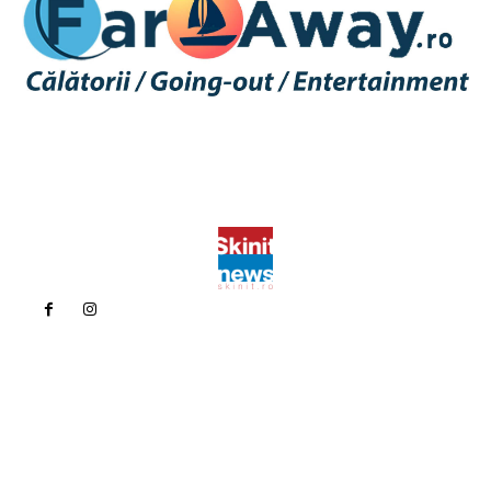
Politica de confidentialitate
Politica cookies (GDPR)
Contact
Bun venit la Skinit.ro !
Skinit News este site-ul dvs. de știri, divertisment, muzică. Vă
oferim cele mai recente știri de ultimă oră și videoclipuri direct
din industria divertismentului.